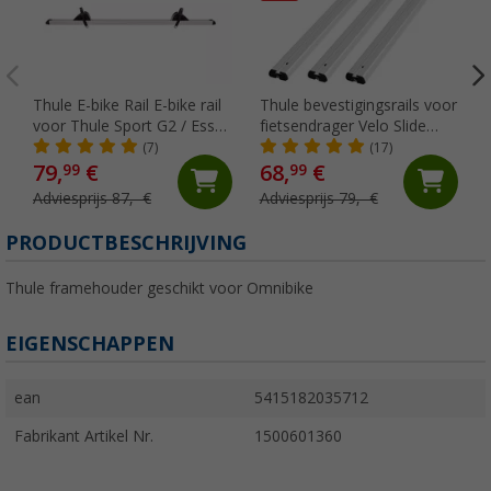
Thule E-bike Rail E-bike rail
Thule bevestigingsrails voor
voor Thule Sport G2 / Esse
fietsendrager Velo Slide
4 CD fietsendrager
70cm
(7)
(17)
79,
€
68,
€
99
99
Adviesprijs 87,- €
Adviesprijs 79,- €
PRODUCTBESCHRIJVING
Thule framehouder geschikt voor Omnibike
EIGENSCHAPPEN
ean
5415182035712
Fabrikant Artikel Nr.
1500601360