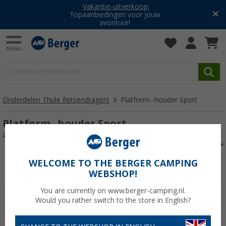
Vakantie-uitverkoop:
Topaanbiedingen voor jouw
avontuur!
Onderdelen Thule fietsendragers
Platform--houder Sport
Platform--houder Sport
Artikelnr: 703803
WELCOME TO THE BERGER CAMPING
WEBSHOP!
You are currently on www.berger-camping.nl.
Would you rather switch to the store in English?