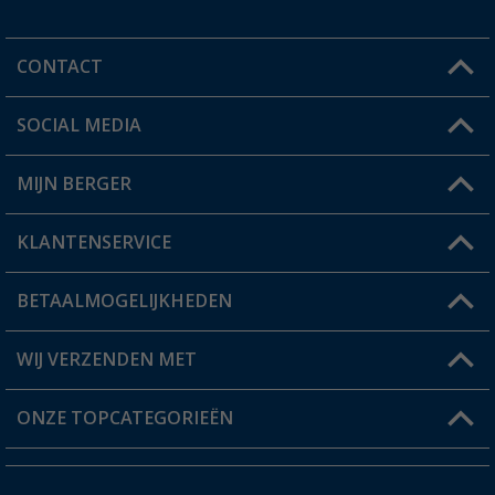
CONTACT
SOCIAL MEDIA
Een vraag?
MIJN BERGER
Winkel vinden
KLANTENSERVICE
Mijn account
Status bestelling
BETAALMOGELIJKHEDEN
FAQ & Contact
Berger voordeelkaart
Verzendinformatie
WIJ VERZENDEN MET
Verlanglijstje
Retourneren
ONZE TOPCATEGORIEËN
Catalogus
Camper en caravan accessoires
Dealer worden