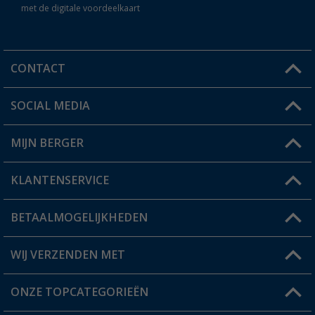
met de digitale voordeelkaart
CONTACT
SOCIAL MEDIA
Een vraag?
MIJN BERGER
Winkel vinden
KLANTENSERVICE
Mijn account
Status bestelling
BETAALMOGELIJKHEDEN
FAQ & Contact
Berger voordeelkaart
Verzendinformatie
WIJ VERZENDEN MET
Verlanglijstje
Retourneren
ONZE TOPCATEGORIEËN
Catalogus