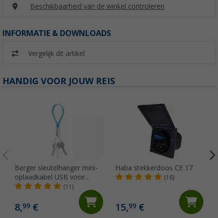
Beschikbaarheid van de winkel controleren
INFORMATIE & DOWNLOADS
Vergelijk dit artikel
HANDIG VOOR JOUW REIS
Berger sleutelhanger mini-
Haba stekkerdoos CE 17
oplaadkabel USB voor
(16)
micro-USB
(11)
8,
€
15,
€
99
99