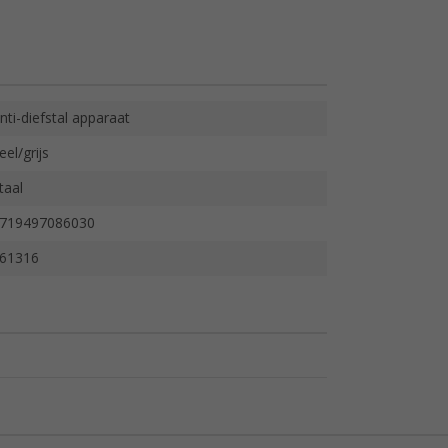
nti-diefstal apparaat
eel/grijs
taal
719497086030
61316