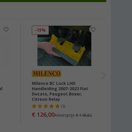
-15%
-18
Milenco BC Lock LHD
MEM S
al
Handleiding 2007-2022 Fiat
Stopl
Ducato, Peugeot Boxer,
Citreon Relay
vanaf
(3)
Advies
€ 126,00
Adviesprijs
€ 149,82