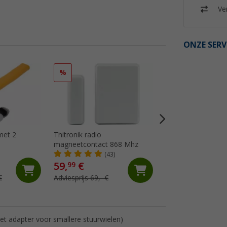
Ver
ONZE SERV
%
%
met 2
Thitronik radio
IWH aluminium om
magneetcontact 868 Mhz
waarschuwingsbord
Italië / Spanje 50 
(43)
(74)
59,
€
34,
€
99
99
€
Adviesprijs 69,- €
Adviesprijs 48,99 €
met adapter voor smallere stuurwielen)