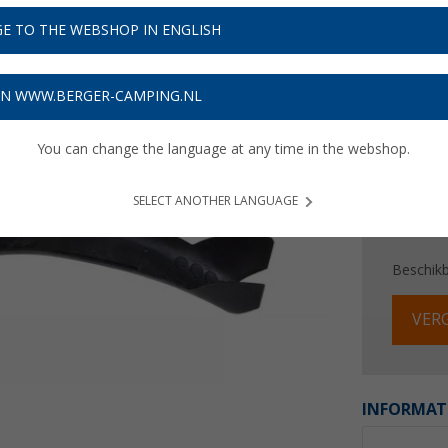
E TO THE WEBSHOP IN ENGLISH
Prijzen inc
Verzeke
ON WWW.BERGER-CAMPING.NL
You can change the language at any time in the webshop.
SELECT ANOTHER LANGUAGE
Beschik
VERG
INFORMAT