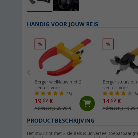
HANDIG VOOR JOUW REIS
%
%
Berger wielklauw met 2
Berger stuurslot 
sleutels voor
sleutels voor
diefstalbeveiliging
diefstalbeveiliging
(35)
(8)
19,
€
14,
€
99
99
Adviesprijs 29,99 €
Adviesprijs 16,99 
PRODUCTBESCHRIJVING
Het stuurslot met 2 sleutels is universeel toepasbaar (