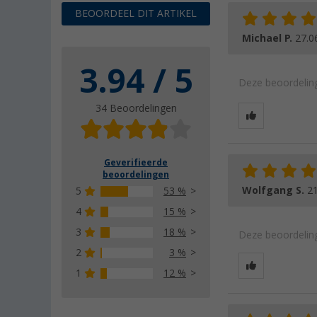
BEOORDEEL DIT ARTIKEL
Michael P.
27.0
3.94 / 5
Deze beoordeling
34 Beoordelingen
Geverifieerde
beoordelingen
Wolfgang S.
21
5
53 %
4
15 %
3
18 %
Deze beoordeling
2
3 %
1
12 %