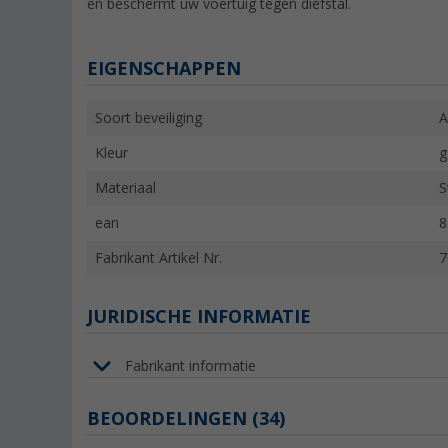
en beschermt uw voertuig tegen diefstal.
EIGENSCHAPPEN
Soort beveiliging
A
Kleur
g
Materiaal
S
ean
8
Fabrikant Artikel Nr.
7
JURIDISCHE INFORMATIE
Fabrikant informatie
BEOORDELINGEN
(34)