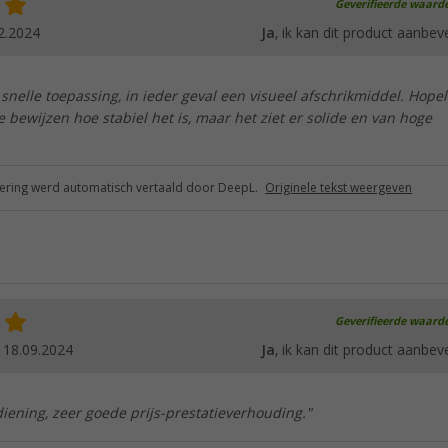
Geverifieerde waard
2.2024
Ja
, ik kan dit product aanbev
 snelle toepassing, in ieder geval een visueel afschrikmiddel. Hopel
te bewijzen hoe stabiel het is, maar het ziet er solide en van hoge
ring werd automatisch vertaald door DeepL.
Originele tekst weergeven
Geverifieerde waard
.
18.09.2024
Ja
, ik kan dit product aanbev
ening, zeer goede prijs-prestatieverhouding."