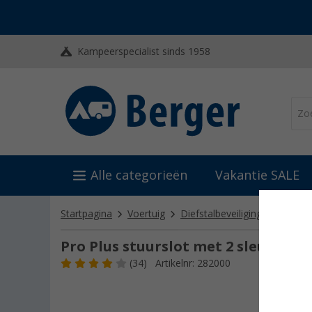
Kampeerspecialist sinds 1958
Alle categorieën
Vakantie SALE
Startpagina
Voertuig
Diefstalbeveiliging & prevent
Pro Plus stuurslot met 2 sleutels
(34)
Artikelnr: 282000