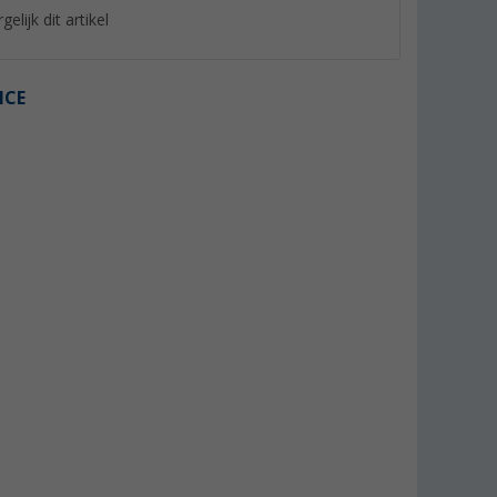
gelijk dit artikel
ICE
keerbaar
Confurn R-EVOLUTION Push
Petex brandblusser
 2-in-1
Lock sluitsysteem CV zwart
(67)
x 50 cm
(1)
31,
€
99
8,
€
99
(€ 16,- / 1 kg)