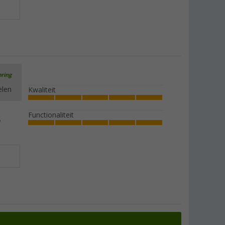
ering
elen
Kwaliteit
Functionaliteit
n