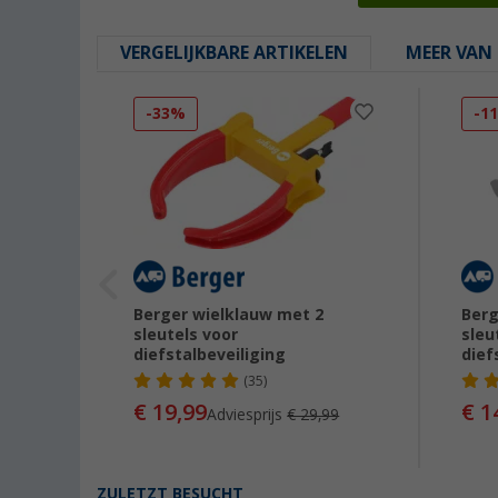
VERGELIJKBARE ARTIKELEN
MEER VAN 
-33%
-1
Berger wielklauw met 2
Berg
Hoog
sleutels voor
sleu
diefstalbeveiliging
dief
(35)
€ 19,99
€ 1
Adviesprijs
€ 29,99
ZULETZT BESUCHT