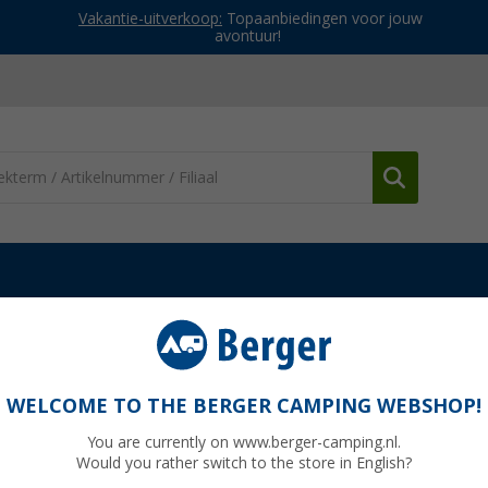
Vakantie-uitverkoop:
Topaanbiedingen voor jouw
avontuur!
ie
Wielklemmen
Pro Plus stuurslot met 2 sleutels
WELCOME TO THE BERGER CAMPING WEBSHOP!
You are currently on www.berger-camping.nl.
Would you rather switch to the store in English?
€ 1