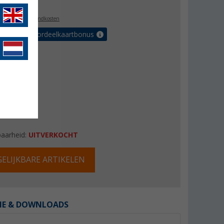
l. BTW
plus verzendkosten
r tot 5% voordeelkaartbonus
baarheid:
UITVERKOCHT
ELIJKBARE ARTIKELEN
IE & DOWNLOADS