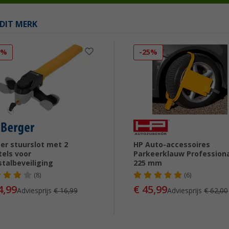
DIT MERK
1%
-25%
er stuurslot met 2
HP Auto-accessoires
tels voor
Parkeerklauw Profession
stalbeveiliging
225 mm
(8)
(6)
4,99
€ 45,99
Adviesprijs
€ 16,99
Adviesprijs
€ 62,00