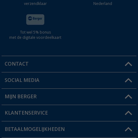
verzendklaar
Nederland
Tot wel 5% bonus
met de digitale voordeelkaart
CONTACT
SOCIAL MEDIA
Een vraag?
MIJN BERGER
Winkel vinden
KLANTENSERVICE
Mijn account
Status bestelling
BETAALMOGELIJKHEDEN
FAQ & Contact