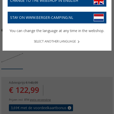
CHANGE TO THE WEBSHOP IN ENGLISH
STAY ON WWW.BERGER-CAMPING.NL
You can change the language at any time in the webshop.
SELECT ANOTHER LANGUAGE
Adviesprijs
€ 143,99
€ 122,99
Prijzen incl. BTW
gratis verzending
3,69
€ met de voordeelkaartbonus