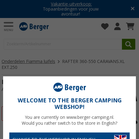
Vakantie-uitverkoop:
Topaanbiedingen voor jouw
avontuur!
Onderdelen Fiamma luifels
RAFTER 360-550 CARAVANS.XL
EXT.250
RAFTER 360-550 CARAVANS.XL EXT.250
Artikelnr: 220002XZ
WELCOME TO THE BERGER CAMPING
WEBSHOP!
-14%
You are currently on www.berger-camping.nl.
Would you rather switch to the store in English?