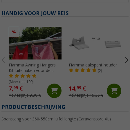
HANDIG VOOR JOUW REIS
%
Fiamma Awning Hangers
Fiamma dakspant houder
Kit luifelhaken voor de
(2)
peesgeleider
(Meer dan 100)
7,
€
14,
€
99
99
Adviesprijs 9,30 €
Adviesprijs 15,35 €
PRODUCTBESCHRIJVING
Spanstang voor 360-550cm luifel lengte (Caravanstore XL)