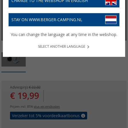
CHANGE TO THE WEBSHOP IN ENGLISH
STAY ON WWW.BERGER-CAMPING.NL
You can change the language at any time in the webshop.
SELECT ANOTHER LANGUAGE
Adviesprijs
€ 22,02
€ 19,99
Prijzen incl. BTW
plus verzendkosten
Verzeker tot 5% voordeelkaartbonus