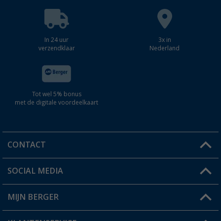
In 24 uur
3x in
verzendklaar
Nederland
Tot wel 5% bonus
met de digitale voordeelkaart
CONTACT
SOCIAL MEDIA
Een vraag?
MIJN BERGER
Winkel vinden