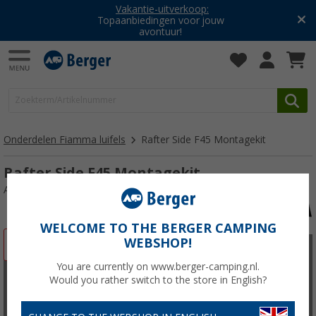
Vakantie-uitverkoop:
Topaanbiedingen voor jouw
avontuur!
Onderdelen Fiamma luifels
Rafter Side F45 Montagekit
Rafter Side F45 Montagekit
Artikelnr: 123603
WELCOME TO THE BERGER CAMPING
WEBSHOP!
-9%
You are currently on www.berger-camping.nl.
Would you rather switch to the store in English?