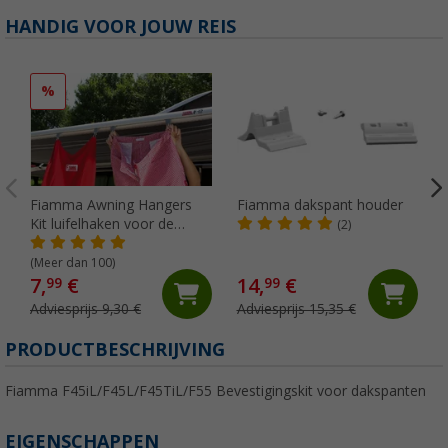
HANDIG VOOR JOUW REIS
%
Fiamma Awning Hangers
Fiamma dakspant houder
Kit luifelhaken voor de
(2)
peesgeleider
(Meer dan 100)
7,
€
14,
€
99
99
Adviesprijs 9,30 €
Adviesprijs 15,35 €
PRODUCTBESCHRIJVING
Fiamma F45iL/F45L/F45TiL/F55 Bevestigingskit voor dakspanten
EIGENSCHAPPEN