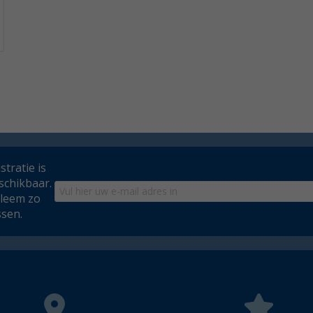
tratie is
schikbaar.
bleem zo
ssen.