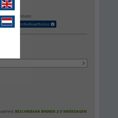
9,95
l. BTW
plus verzendkosten
r tot 5% voordeelkaartbonus
baarheid:
BESCHIKBAAR BINNEN 2-3 WERKDAGEN