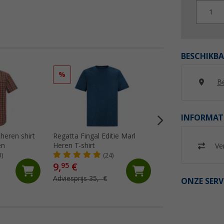
1
BESCHIKBA
%
%
Be
INFORMAT
heren shirt
Regatta Fingal Editie Marl
Regatta Fingal Slo
en
Heren T-shirt
functioneel overh
Ver
heren
3)
(24)
(2)
9,
€
9,
€
95
95
Adviesprijs 35,- €
Adviesprijs 35,- €
ONZE SERV