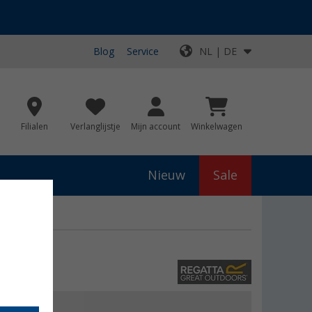
Blog
Service
NL | DE
Filialen
Verlanglijstje
Mijn account
Winkelwagen
Nieuw
Sale
js
€ 100,00