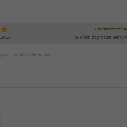
Geverifieerde waard
.2026
Ja
, ik kan dit product aanbev
 is niet verder onderbouwd.