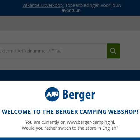
Vakantie-uitverkoop:
Topaanbiedingen voor jouw
avontuur!
sil heren fleecejack
WELCOME TO THE BERGER CAMPING WEBSHOP!
You are currently on www.berger-camping.nl.
Would you rather switch to the store in English?
Adviespri