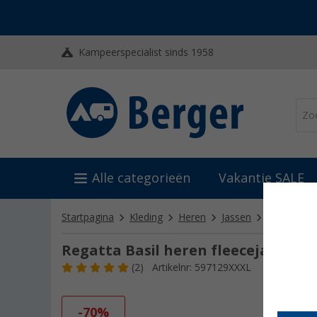
Kampeerspecialist sinds 1958
Alle categorieën
Vakantie SALE
Startpagina
Kleding
Heren
Jassen
Regatta Ba
Regatta Basil heren fleecejack
(2)
Artikelnr: 597129XXXL
-70%