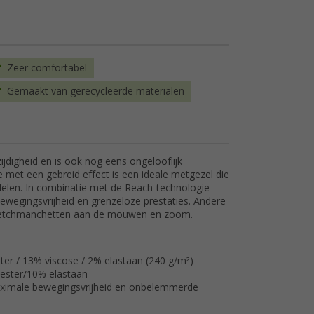
Zeer comfortabel
Gemaakt van gerecycleerde materialen
ijdigheid en is ook nog eens ongelooflijk
e met een gebreid effect is een ideale metgezel die
elen. In combinatie met de Reach-technologie
ewegingsvrijheid en grenzeloze prestaties. Andere
 stretchmanchetten aan de mouwen en zoom.
er / 13% viscose / 2% elastaan (240 g/m²)
yester/10% elastaan
aximale bewegingsvrijheid en onbelemmerde