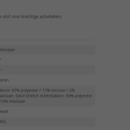
 stof voor krachtige activiteiten)
leecejas
eren
leece: 85% polyester / 13% viscose / 2%
lastaan; Extol stretch inzetstukken: 90% polyester
 10% elastaan
wart
XXL