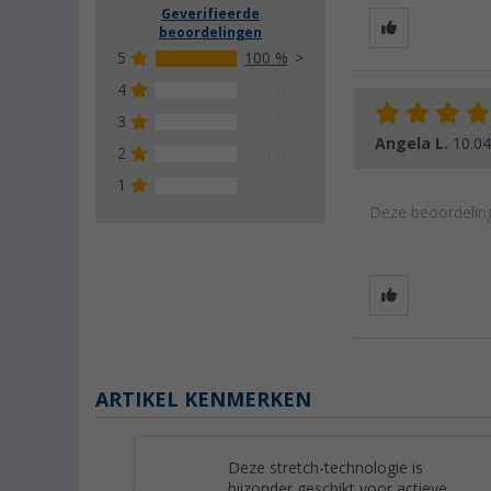
Geverifieerde
beoordelingen
5
100 %
4
0 %
3
0 %
Angela L.
10.04
2
0 %
1
0 %
Deze beoordeling
ARTIKEL KENMERKEN
Deze stretch-technologie is
bijzonder geschikt voor actieve