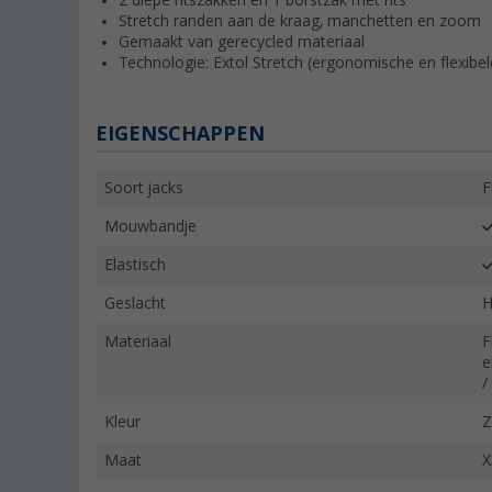
2 diepe ritszakken en 1 borstzak met rits
Stretch randen aan de kraag, manchetten en zoom
Gemaakt van gerecycled materiaal
Technologie: Extol Stretch (ergonomische en flexibele
EIGENSCHAPPEN
Soort jacks
F
Mouwbandje
Elastisch
Geslacht
H
Materiaal
F
e
/
Kleur
Z
Maat
X