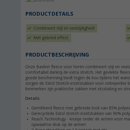
PRODUCTDETAILS
Combineert stijl en veelzijdigheid
Met gebreid effect
PRODUCTBESCHRIJVING
Onze Baslinn fleece voor heren combineert stijl en veelz
comfortabel dankzij de extra stretch. Het gevlekte fleec
goede bescherming biedt tegen de kou tijdens het wand
zorgen de Extol Stretch-inzetstukken voor onbeperkte b
kenmerken zijn praktische zakken met ritssluiting en
Details
Gemêleerd fleece met gebreide look van 85% polyest
Gerecyclede Extol stretch-inzetstukken van 90% pol
Reach Technology - kruisje onder de armen voor m
opwaartse druk op de armen