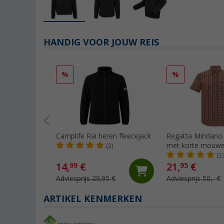
HANDIG VOOR JOUW REIS
%
%
Camplife Rai heren fleecejack
Regatta Mindano 
met korte mouw
(2)
(2
14,
€
21,
€
99
95
Adviesprijs 29,95 €
Adviesprijs 50,- €
ARTIKEL KENMERKEN