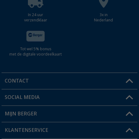
In 24 uur
3x in
verzendklaar
Nederland
Tot wel 5% bonus
met de digitale voordeelkaart
CONTACT
SOCIAL MEDIA
Een vraag?
MIJN BERGER
Winkel vinden
KLANTENSERVICE
Mijn account