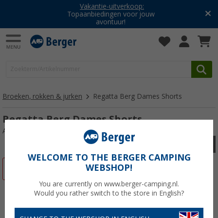
Vakantie-uitverkoop:
Topaanbiedingen voor jouw
avontuur!
Broeken, rokken & jurken
Regatta Berg Dames Shorts
Regatta Berg Dames Shorts
Artikelnr: 41627346
WELCOME TO THE BERGER CAMPING
WEBSHOP!
-60%
You are currently on www.berger-camping.nl.
Would you rather switch to the store in English?