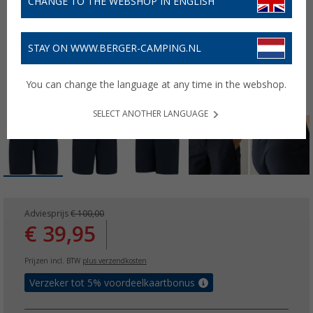
CHANGE TO THE WEBSHOP IN ENGLISH
STAY ON WWW.BERGER-CAMPING.NL
You can change the language at any time in the webshop.
SELECT ANOTHER LANGUAGE
Adviesprijs
€ 100,00
€ 39,95
Prijzen incl. BTW
plus verzendkosten
Verzeker tot 5% voordeelkaartbonus