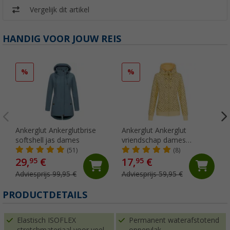
Vergelijk dit artikel
HANDIG VOOR JOUW REIS
%
%
Ankerglut Ankerglutbrise
Ankerglut Ankerglut
softshell jas dames
vriendschap dames
sweatshirt jas
(51)
(8)
29,
€
17,
€
95
95
Adviesprijs 99,95 €
Adviesprijs 59,95 €
PRODUCTDETAILS
Elastisch ISOFLEX
Permanent waterafstotend
stretchmateriaal voor veel
oppervlak