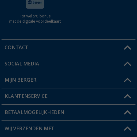
Tot wel 5% bonus
met de digitale voordeelkaart
CONTACT
SOCIAL MEDIA
Een vraag?
MIJN BERGER
Winkel vinden
KLANTENSERVICE
Mijn account
Status bestelling
BETAALMOGELIJKHEDEN
FAQ & Contact
Berger voordeelkaart
Verzendinformatie
WIJ VERZENDEN MET
Verlanglijstje