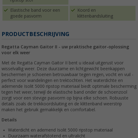
ripstop stof
Elastische band voor een
Koord en
goede pasvorm
klittenbandsluiting
PRODUCTBESCHRIJVING
Regatta Cayman Gaitor II - uw praktische gaitor-oplossing
voor elk weer
Met de Regatta Cayman Gaitor II bent u ideaal uitgerust voor
wisselvallig weer. Deze duurzame en lichtgewicht beenkappen
beschermen je schoenen betrouwbaar tegen regen, vocht en vuil -
perfect voor wandelingen en trektochten. Het waterdichte en
ademende Isolit 5000 ripstop materiaal biedt optimale bescherming
tegen het weer, terwijl de elastische band onder de schoenzool
zorgt voor een stevige pasvorm op bijna elke schoen. Robuuste
details zoals de trekkoordsluiting en de klittenband weerstrip
maken het gebruik gemakkelijk en comfortabel.
Details
Waterdicht en ademend Isolit 5000 ripstop materiaal
Duurzaam waterafstotend en ultralicht