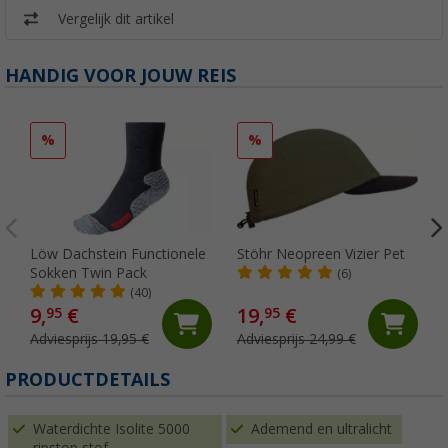
Vergelijk dit artikel
HANDIG VOOR JOUW REIS
%
%
Löw Dachstein Functionele
Stöhr Neopreen Vizier Pet
Sokken Twin Pack
(6)
(40)
9,
€
19,
€
95
95
Adviesprijs 19,95 €
Adviesprijs 24,99 €
PRODUCTDETAILS
Waterdichte Isolite 5000
Ademend en ultralicht