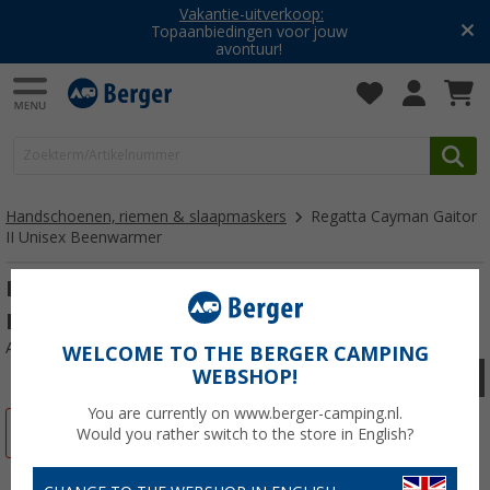
Vakantie-uitverkoop:
Topaanbiedingen voor jouw
avontuur!
Handschoenen, riemen & slaapmaskers
Regatta Cayman Gaitor
II Unisex Beenwarmer
Regatta Cayman Gaitor II Unisex
Beenwarmer
Artikelnr: 600727L-XL
WELCOME TO THE BERGER CAMPING
WEBSHOP!
You are currently on www.berger-camping.nl.
-50%
Would you rather switch to the store in English?