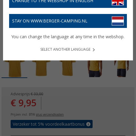
CHANGE TO THE WEBSHOP IN ENGLISH
STAY ON WWW.BERGER-CAMPING.NL
You can change the language at any time in the webshop.
SELECT ANOTHER LANGUAGE
Adviesprijs
€ 33,00
€ 9,95
Prijzen incl. BTW
plus verzendkosten
Verzeker tot 5% voordeelkaartbonus