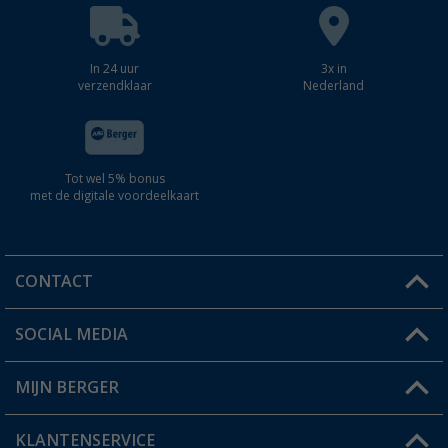
In 24 uur
3x in
verzendklaar
Nederland
Tot wel 5% bonus
met de digitale voordeelkaart
CONTACT
SOCIAL MEDIA
Een vraag?
MIJN BERGER
Winkel vinden
KLANTENSERVICE
Mijn account