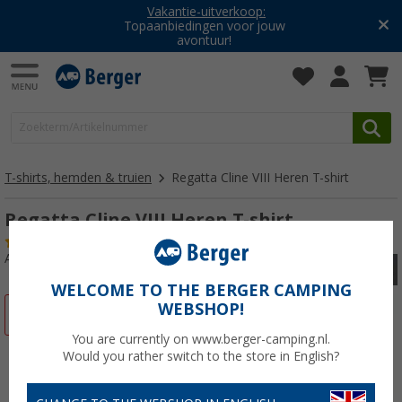
Vakantie-uitverkoop:
Topaanbiedingen voor jouw
avontuur!
T-shirts, hemden & truien
Regatta Cline VIII Heren T-shirt
Regatta Cline VIII Heren T-shirt
(1)
Artikelnr: 7180465XL
WELCOME TO THE BERGER CAMPING
WEBSHOP!
-69%
You are currently on www.berger-camping.nl.
Would you rather switch to the store in English?