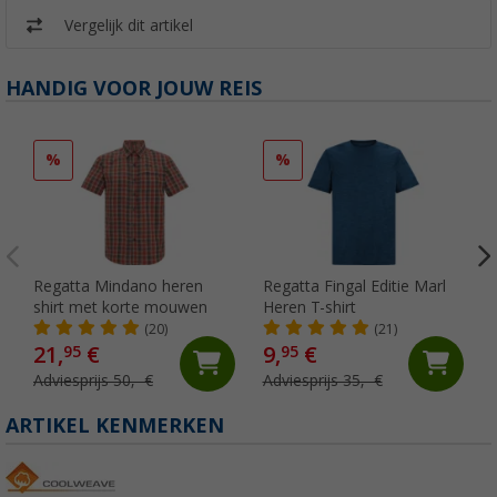
Vergelijk dit artikel
HANDIG VOOR JOUW REIS
%
%
Regatta Mindano heren
Regatta Fingal Editie Marl
shirt met korte mouwen
Heren T-shirt
(20)
(21)
21,
€
9,
€
95
95
Adviesprijs 50,- €
Adviesprijs 35,- €
ARTIKEL KENMERKEN