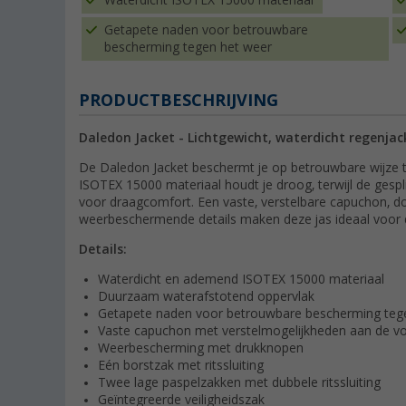
Waterdicht ISOTEX 15000 materiaal
Getapete naden voor betrouwbare
bescherming tegen het weer
PRODUCTBESCHRIJVING
Daledon Jacket - Lichtgewicht, waterdicht regenj
De Daledon Jacket beschermt je op betrouwbare wijze 
ISOTEX 15000 materiaal houdt je droog, terwijl de gespl
voor draagcomfort. Een vaste, verstelbare capuchon, d
weerbeschermende details maken deze jas ideaal voor da
Details:
Waterdicht en ademend ISOTEX 15000 materiaal
Duurzaam waterafstotend oppervlak
Getapete naden voor betrouwbare bescherming teg
Vaste capuchon met verstelmogelijkheden aan de vo
Weerbescherming met drukknopen
Eén borstzak met ritssluiting
Twee lage paspelzakken met dubbele ritssluiting
Geïntegreerde veiligheidszak