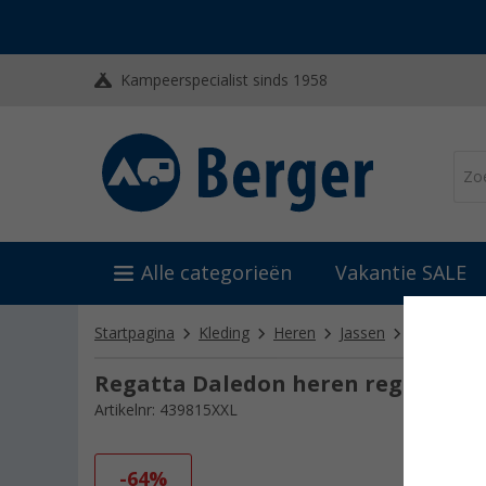
Kampeerspecialist sinds 1958
Alle categorieën
Vakantie SALE
Startpagina
Kleding
Heren
Jassen
Regatta Da
Regatta Daledon heren regenjack
Artikelnr: 439815XXL
-64%