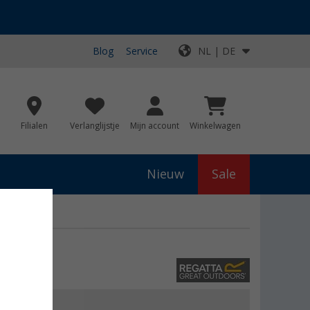
Blog
Service
NL | DE
Filialen
Verlanglijstje
Mijn account
Winkelwagen
Nieuw
Sale
js
€ 150,00