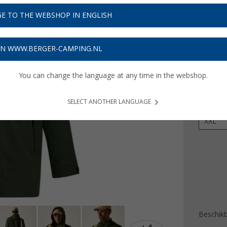
€ 5
E TO THE WEBSHOP IN ENGLISH
Prijzen inc
Verzeke
ON WWW.BERGER-CAMPING.NL
You can change the language at any time in the webshop.
Kleur
SELECT ANOTHER LANGUAGE
Maat
XXL
Beschik