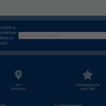
tratie is
schikbaar.
bleem zo
ssen.
3x in
Campingspecialist
Nederland
sinds 1958