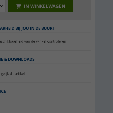
IN WINKELWAGEN
ARHEID BIJ JOU IN DE BUURT
%
%
schikbaarheid van de winkel controleren
IE & DOWNLOADS
gan
Regatta Fingal Stretch
Regatta Remex II h
gelijk dit artikel
emd voor
functioneel herenshirt met
(20)
grafische print
(3)
9,
€
14,
€
95
95
Adviesprijs 35,- €
Adviesprijs 40,- €
ICE