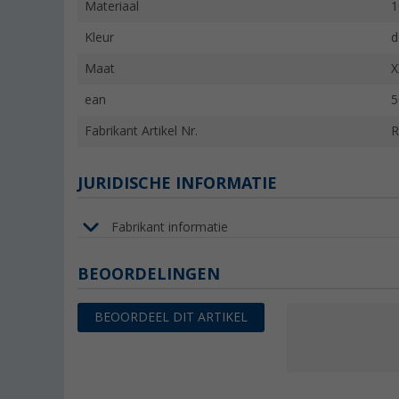
Materiaal
1
Kleur
d
Maat
X
ean
5
Fabrikant Artikel Nr.
R
JURIDISCHE INFORMATIE
Fabrikant informatie
BEOORDELINGEN
BEOORDEEL DIT ARTIKEL