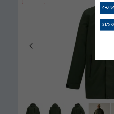
CHANG
STAY 