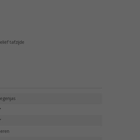
liëf tafzijde
egenjas
eren