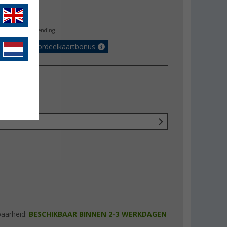
3,95
l. BTW
gratis verzending
r tot 5% voordeelkaartbonus
baarheid:
BESCHIKBAAR BINNEN 2-3 WERKDAGEN