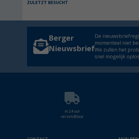
ZULETZT BESUCHT
De nieuwsbriefregis
Berger
momenteel niet be
Nieuwsbrief
We zullen het pro
snel mogelijk oplo
In 24 uur
verzendklaar