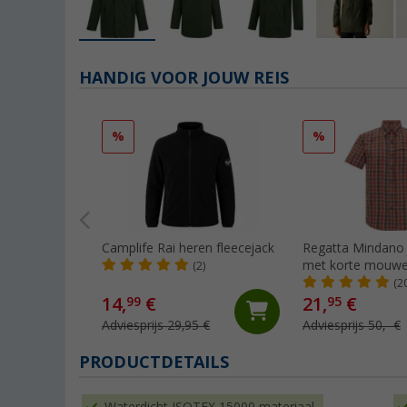
HANDIG VOOR JOUW REIS
%
%
Camplife Rai heren fleecejack
Regatta Mindano 
met korte mouw
(2)
(2
14,
€
21,
€
99
95
Adviesprijs 29,95 €
Adviesprijs 50,- €
PRODUCTDETAILS