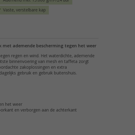
Ademend met 15.000 g/m²/24 uur
Vaste, verstelbare kap
ack met ademende bescherming tegen het weer
tegen regen en wind. Het waterdichte, ademende
itste binnenvoering van mesh en taffeta zorgt
oordachte zakoplossingen en extra
gelijks gebruik en gebruik buitenshuis.
en het weer
orkant en verborgen aan de achterkant