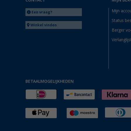
CONTACT
MIJN BER
Mijn acco
Een vraag?
Status bes
Winkel vinden
Berger vo
Verlanglijs
BETAALMOGELIJKHEDEN