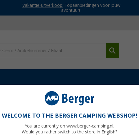
Vakantie-uitverkoop:
Topaanbiedingen voor jouw
avontuur!
ledon heren regenjack
WELCOME TO THE BERGER CAMPING WEBSHOP!
You are currently on www.berger-camping.nl.
Would you rather switch to the store in English?
Adviespri