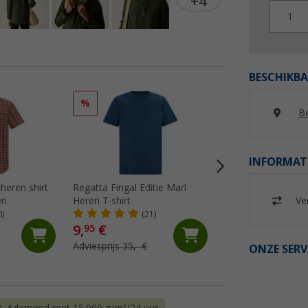
+4
1
BESCHIKBA
%
%
Be
INFORMAT
heren shirt
Regatta Fingal Editie Marl
Regatta Fingal Slo
Ver
en
Heren T-shirt
functioneel overh
heren
0)
(21)
(2)
9,
€
9,
€
95
95
Adviesprijs 35,- €
Adviesprijs 35,- €
ONZE SERV