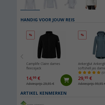
HANDIG VOOR JOUW REIS
%
%
Camplife Claire dames
Ankerglut Ankergl
fleecejack
softshell jas dam
(5
14,
€
29,
€
99
95
Adviesprijs 29,95 €
Adviesprijs 99,95 
ARTIKEL KENMERKEN