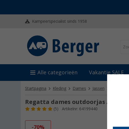
Kampeerspecialist sinds 1958
Alle categorieën
Vakantie SALE
Startpagina
Kleding
Dames
Jassen
Regatta d
Regatta dames outdoorjas Andreso
(5)
Artikelnr: 64199440
-70%