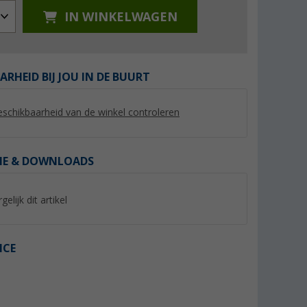
IN WINKELWAGEN
ARHEID BIJ JOU IN DE BUURT
%
%
schikbaarheid van de winkel controleren
IE & DOWNLOADS
 dames
Ankerglut Ankerglutmeer
Ankerglut Ankerglu
damesjas
dames patchwork j
gelijk dit artikel
(12)
(1)
39,
€
29,
€
95
95
Adviesprijs 119,95 €
Adviesprijs 59,95 €
ICE