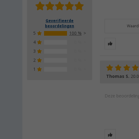
Geverifieerde
beoordelingen
Waarde
5
100 %
4
0 %
3
0 %
2
0 %
1
0 %
Thomas S.
20.
Deze beoordeling