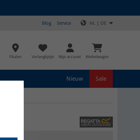
Blog
Service
NL | DE
Filialen
Verlanglijstje
Mijn account
Winkelwagen
Nieuw
Sale
js
€ 100,00