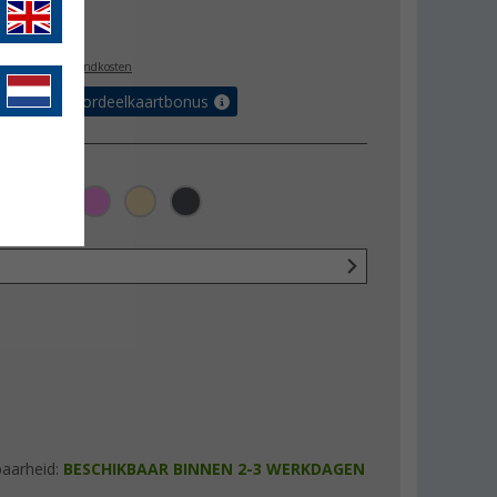
9,95
l. BTW
plus verzendkosten
r tot 5% voordeelkaartbonus
baarheid:
BESCHIKBAAR BINNEN 2-3 WERKDAGEN