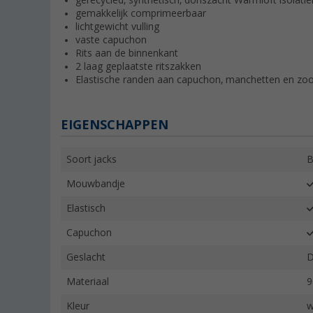
gerecycled, synthetisch, donszacht Warmloft isolati
gemakkelijk comprimeerbaar
lichtgewicht vulling
vaste capuchon
Rits aan de binnenkant
2 laag geplaatste ritszakken
Elastische randen aan capuchon, manchetten en z
EIGENSCHAPPEN
Soort jacks
B
Mouwbandje
Elastisch
Capuchon
Geslacht
Materiaal
9
Kleur
w