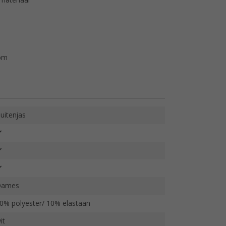
emateriaal
oom
uitenjas
Dames
0% polyester/ 10% elastaan
it