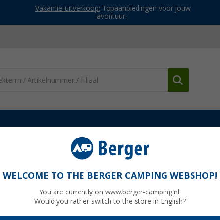
Vakantie-uitverkoop:
Topaanbiedingen voor jouw
avontuur!
ames outdoorjas Andreson VIII Hybrid
n VIII Hybrid
WELCOME TO THE BERGER CAMPING WEBSHOP!
You are currently on www.berger-camping.nl.
Would you rather switch to the store in English?
Adviespri