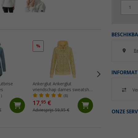
1
BESCHIKBA
%
%
Be
INFORMAT
utbrise
Ankerglut Ankerglut
Regatta Andreson
es
vriendschap dames sweatshirt
hybride jas
Ver
jas
1)
(8)
(20)
17,
€
39,
€
95
95
€
Adviesprijs 59,95 €
Adviesprijs 100,- €
ONZE SERV