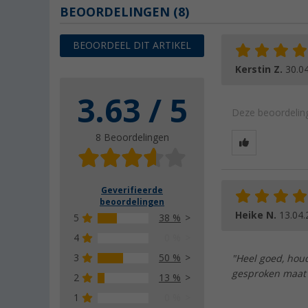
BEOORDELINGEN
(8)
BEOORDEEL DIT ARTIKEL
Kerstin Z.
30.0
3.63 / 5
Deze beoordeling
8 Beoordelingen
Geverifieerde
beoordelingen
Heike N.
13.04.
5
38 %
4
0 %
3
50 %
"Heel goed, houd
gesproken maat 4
2
13 %
1
0 %