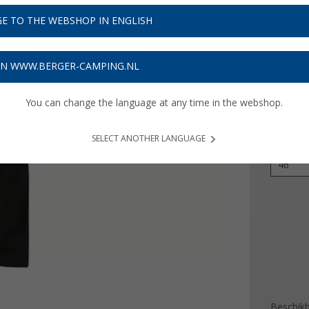
€ 4
E TO THE WEBSHOP IN ENGLISH
Prijzen inc
Verzeke
ON WWW.BERGER-CAMPING.NL
You can change the language at any time in the webshop.
Kleur
SELECT ANOTHER LANGUAGE
Maat
46
Beschik