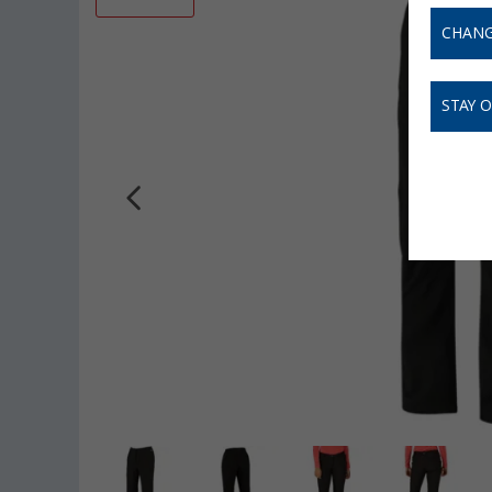
CHANG
STAY 