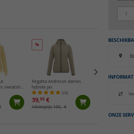
1
BESCHIKBA
%
%
Be
INFORMAT
ut
Regatta Andreson dames
Ankerglut Ankergl
s sweatshirt
hybride jas
damesjas
(20)
(12)
Ver
39,
€
39,
€
95
95
€
Adviesprijs 100,- €
Adviesprijs 119,95 
ONZE SERV