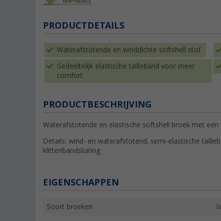
PRODUCTDETAILS
Waterafstotende en winddichte softshell stof
Gedeeltelijk elastische tailleband voor meer
comfort
PRODUCTBESCHRIJVING
Waterafstotende en elastische softshell broek met ee
Details: wind- en waterafstotend, semi-elastische tailleb
klittenbandsluiting
EIGENSCHAPPEN
Soort broeken
l