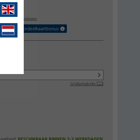
4,95
l. BTW
plus verzendkosten
r tot 5% voordeelkaartbonus
Größentabelle
baarheid:
BESCHIKBAAR BINNEN 2-3 WERKDAGEN