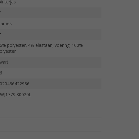
interjas
Dames
6% polyester, 4% elastaan, voering: 100%
olyester
wart
6
020436422936
WJ177S 80020L