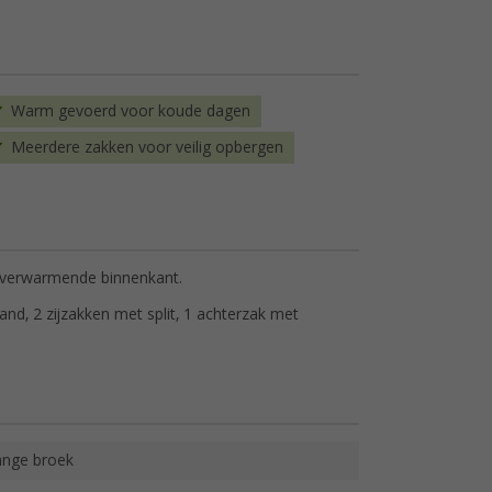
Warm gevoerd voor koude dagen
Meerdere zakken voor veilig opbergen
n verwarmende binnenkant.
and, 2 zijzakken met split, 1 achterzak met
ange broek