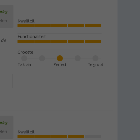
ering
elen
Kwaliteit
Functionaliteit
 de
Grootte
Te klein
Perfect
Te groot
ering
elen
Kwaliteit