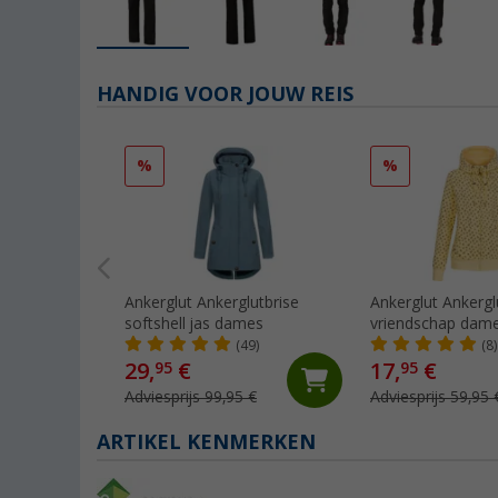
HANDIG VOOR JOUW REIS
%
%
Ankerglut Ankerglutbrise
Ankerglut Ankergl
softshell jas dames
vriendschap dame
jas
(49)
(8)
29,
€
17,
€
95
95
Adviesprijs 99,95 €
Adviesprijs 59,95 
ARTIKEL KENMERKEN