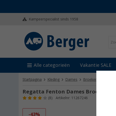
Kampeerspecialist sinds 1958
Alle categorieën
Vakantie SALE
Startpagina
Kleding
Dames
Broeken, rokken & 
Regatta Fenton Dames Broek
(8)
Artikelnr: 11267246
-43%