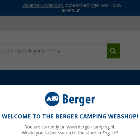
Vakantie-uitverkoop:
Topaanbiedingen voor jouw
avontuur!
jurken
Regatta Fenton Dames Broek
WELCOME TO THE BERGER CAMPING WEBSHOP!
You are currently on www.berger-camping.nl.
Would you rather switch to the store in English?
Adviespri