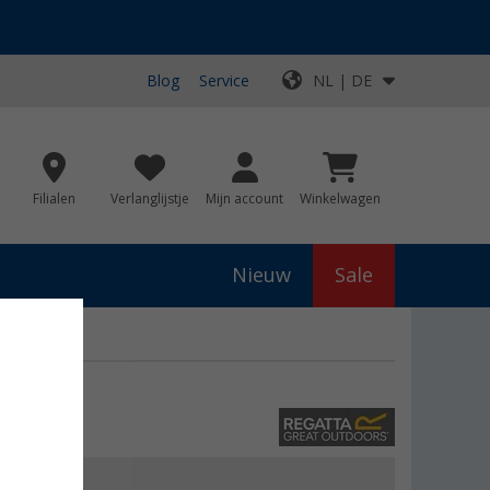
Blog
Service
NL | DE
Filialen
Verlanglijstje
Mijn account
Winkelwagen
Nieuw
Sale
js
€ 80,00