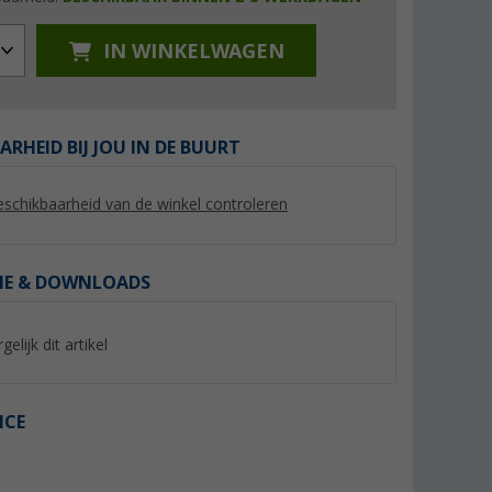
IN WINKELWAGEN
ARHEID BIJ JOU IN DE BUURT
%
%
schikbaarheid van de winkel controleren
IE & DOWNLOADS
utmeer
Regatta Mindano VIII
Berggids Lima II R
damesblouse
voor vrouwen en 
(6)
(39)
gelijk dit artikel
21,
€
19,
€
95
95
€
Adviesprijs 50,- €
Adviesprijs 39,95 €
ICE