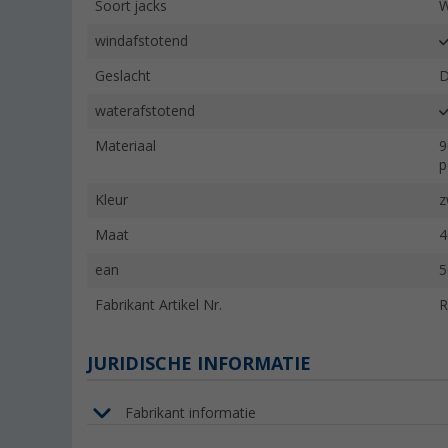
Soort jacks
W
windafstotend
Geslacht
waterafstotend
Materiaal
9
p
Kleur
z
Maat
4
ean
5
Fabrikant Artikel Nr.
R
JURIDISCHE INFORMATIE
Fabrikant informatie