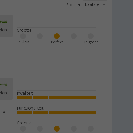
Laatste
Sorteer:
ering
elen
Grootte
Te klein
Perfect
Te groot
ering
elen
Kwaliteit
Functionaliteit
aal
Grootte