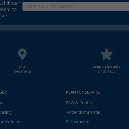
schikbaar.
bleem zo
ssen.
3x in
Campingspecialist
Nederland
sinds 1958
GER
KLANTENSERVICE
unt
FAQ & Contact
telling
Verzendinformatie
ordeelkaart
Retourneren