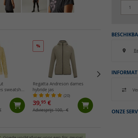
1
BESCHIKBA
%
%
Be
INFORMAT
ut
Regatta Andreson dames
Ankerglut Ankergl
s sweatshirt
hybride jas
damesjas
Ver
(20)
(13)
39,
€
39,
€
95
95
€
Adviesprijs 100,- €
Adviesprijs 119,95 
ONZE SERV
Goede vochtafvoer voor een fris gevoel