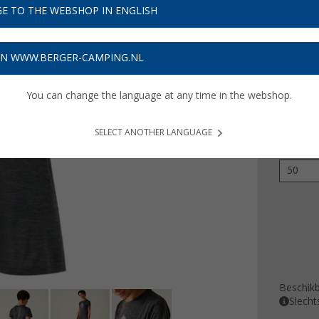
€ 1
E TO THE WEBSHOP IN ENGLISH
Prijzen inc
ON WWW.BERGER-CAMPING.NL
Verzeke
You can change the language at any time in the webshop.
Kleur
SELECT ANOTHER LANGUAGE
Maat
50
Beschik
Slecht