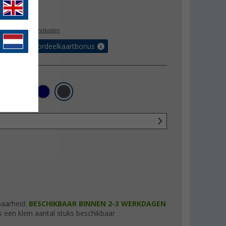
2,95
l. BTW
plus verzendkosten
r tot 5% voordeelkaartbonus
baarheid:
BESCHIKBAAR BINNEN 2-3 WERKDAGEN
s een klein aantal stuks beschikbaar