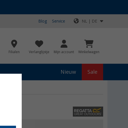
Blog
Service
NL | DE
Filialen
Verlanglijstje
Mijn account
Winkelwagen
Nieuw
Sale
js
€ 30,00