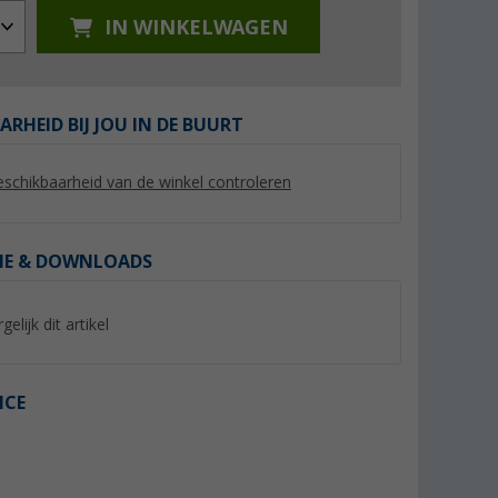
IN WINKELWAGEN
ARHEID BIJ JOU IN DE BUURT
%
%
schikbaarheid van de winkel controleren
IE & DOWNLOADS
utmeer
Ankerglut Ankerglutsonne
Berggids Lima II R
dames patchwork jas
voor vrouwen en 
gelijk dit artikel
(1)
(41)
29,
€
19,
€
95
95
€
Adviesprijs 59,95 €
Adviesprijs 39,95 €
ICE