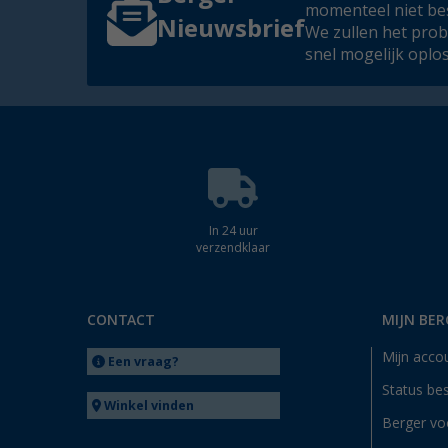
momenteel niet be
Nieuwsbrief
We zullen het pro
snel mogelijk oplo
In 24 uur
verzendklaar
CONTACT
MIJN BER
Mijn acco
Een vraag?
Status bes
Winkel vinden
Berger vo