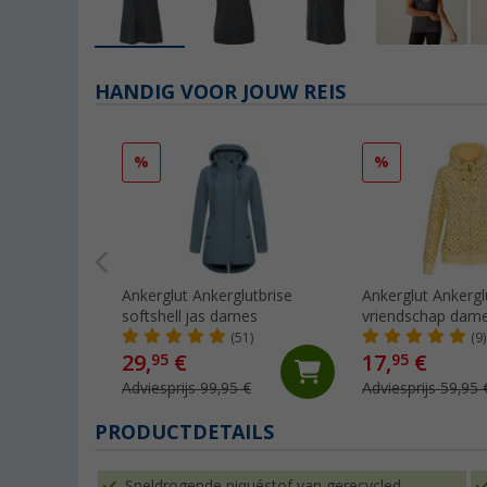
HANDIG VOOR JOUW REIS
%
%
Ankerglut Ankerglutbrise
Ankerglut Ankergl
softshell jas dames
vriendschap dame
jas
(51)
(9)
29,
€
17,
€
95
95
Adviesprijs 99,95 €
Adviesprijs 59,95 
PRODUCTDETAILS
Sneldrogende piquéstof van gerecycled