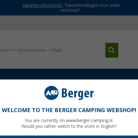
Vakantie-uitverkoop:
Topaanbiedingen voor jouw
avontuur!
truien
Regatta Fingal IX Dames T-shirt
WELCOME TO THE BERGER CAMPING WEBSHOP!
You are currently on www.berger-camping.nl.
Would you rather switch to the store in English?
Adviespri