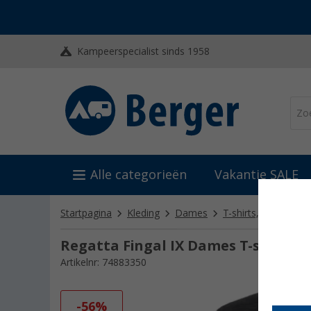
Kampeerspecialist sinds 1958
Alle categorieën
Vakantie SALE
Startpagina
Kleding
Dames
T-shirts, blouses & 
Regatta Fingal IX Dames T-shirt
Artikelnr: 74883350
-56%