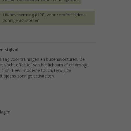
UV-bescherming (UPF) voor comfort tijdens
zonnige activiteiten
n stijlvol
islaag voor trainingen en buitenavonturen. De
 vocht effectief van het lichaam af en droogt
et T-shirt een moderne touch, terwijl de
tijdens zonnige activiteiten.
dagen