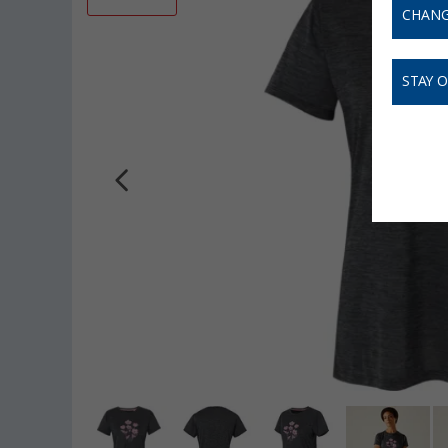
CHANG
STAY 