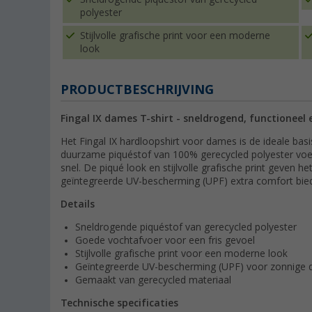
polyester
Stijlvolle grafische print voor een moderne
look
PRODUCTBESCHRIJVING
Fingal IX dames T-shirt - sneldrogend, functioneel e
Het Fingal IX hardloopshirt voor dames is de ideale bas
duurzame piquéstof van 100% gerecycled polyester voert
snel. De piqué look en stijlvolle grafische print geven h
geïntegreerde UV-bescherming (UPF) extra comfort biedt 
Details
Sneldrogende piquéstof van gerecycled polyester
Goede vochtafvoer voor een fris gevoel
Stijlvolle grafische print voor een moderne look
Geïntegreerde UV-bescherming (UPF) voor zonnige 
Gemaakt van gerecycled materiaal
Technische specificaties