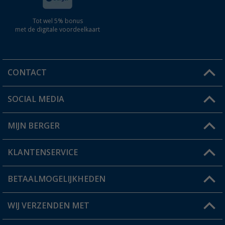
Tot wel 5% bonus
met de digitale voordeelkaart
CONTACT
SOCIAL MEDIA
Een vraag?
MIJN BERGER
Winkel vinden
KLANTENSERVICE
Mijn account
Status bestelling
BETAALMOGELIJKHEDEN
FAQ & Contact
Berger voordeelkaart
Verzendinformatie
WIJ VERZENDEN MET
Verlanglijstje
Retourneren