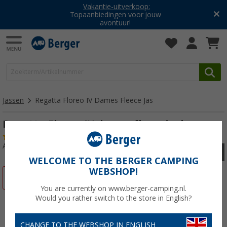
Vakantie-uitverkoop:
Topaanbiedingen voor jouw
avontuur!
Jassen
Regatta Floreo IV Dames Fleece Jas
Regatta Floreo IV dames fleecejack
(6)
Artikelnr: 41196450
WELCOME TO THE BERGER CAMPING
WEBSHOP!
-66%
You are currently on www.berger-camping.nl.
Would you rather switch to the store in English?
CHANGE TO THE WEBSHOP IN ENGLISH