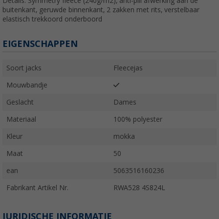
Details: Symmetry fleece (240g/m2), anti-pill afwerking aan de
buitenkant, geruwde binnenkant, 2 zakken met rits, verstelbaar
elastisch trekkoord onderboord
EIGENSCHAPPEN
Soort jacks
Fleecejas
Mouwbandje
Geslacht
Dames
Materiaal
100% polyester
Kleur
mokka
Maat
50
ean
5063516160236
Fabrikant Artikel Nr.
RWA528 4S824L
JURIDISCHE INFORMATIE