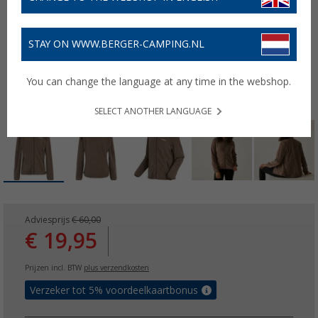
STAY ON WWW.BERGER-CAMPING.NL
You can change the language at any time in the webshop.
SELECT ANOTHER LANGUAGE
Adviesprijs
€ 60,00
€ 19,95
Prijzen incl. BTW
plus verzendkosten
Verzeker tot 5% voordeelkaartbonus