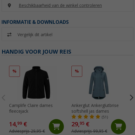
Beschikbaarheid van de winkel controleren
INFORMATIE & DOWNLOADS
Vergelijk dit artikel
HANDIG VOOR JOUW REIS
%
%
Camplife Claire dames
Ankerglut Ankerglutbrise
fleecejack
softshell jas dames
(51)
14,
€
29,
€
99
95
Adviesprijs 29,95 €
Adviesprijs 99,95 €