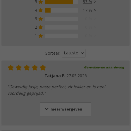
5
83 %
4
17 %
3
0 %
2
0 %
1
0 %
Laatste
Sorteer:
Geverifieerde waardering
Tatjana P.
27.05.2026
"Geweldig jasje, paste perfect, zit lekker en is heel
voordelig geprijsd."
meer weergeven