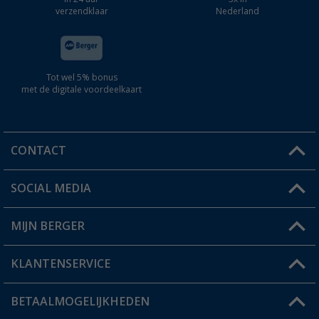
verzendklaar
Nederland
Tot wel 5% bonus
met de digitale voordeelkaart
CONTACT
SOCIAL MEDIA
Een vraag?
MIJN BERGER
Winkel vinden
KLANTENSERVICE
Mijn account
Status bestelling
BETAALMOGELIJKHEDEN
FAQ & Contact