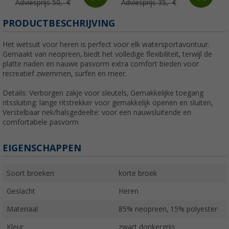
Adviesprijs 50,- €
Adviesprijs 35,- €
PRODUCTBESCHRIJVING
Het wetsuit voor heren is perfect voor elk watersportavontuur.
Gemaakt van neopreen, biedt het volledige flexibiliteit, terwijl de
platte naden en nauwe pasvorm extra comfort bieden voor
recreatief zwemmen, surfen en meer.
Details: Verborgen zakje voor sleutels, Gemakkelijke toegang
ritssluiting: lange ritstrekker voor gemakkelijk openen en sluiten,
Verstelbaar nek/halsgedeelte: voor een nauwsluitende en
comfortabele pasvorm
EIGENSCHAPPEN
Soort broeken
korte broek
Geslacht
Heren
Materiaal
85% neopreen, 15% polyester
Kleur
zwart donkergrijs