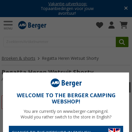
Vakantie-uitverkoop:
Topaanbiedingen voor jouw
avontuur!
Broeken & shorts
Regatta Heren Wetsuit Shorty
Regatta Heren Wetsuit Shorty
Artikelnr: 240111S-M
WELCOME TO THE BERGER CAMPING
WEBSHOP!
-66%
You are currently on www.berger-camping.nl.
Would you rather switch to the store in English?