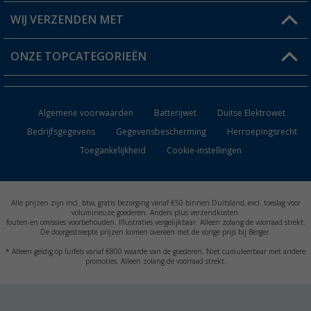
Berger voordeelkaart
Verzendinformatie
WIJ VERZENDEN MET
Verlanglijstje
Retourneren
ONZE TOPCATEGORIEËN
Catalogus
Camper en caravan accessoires
Dealer worden
Algemene voorwaarden
Batterijwet
Duitse Elektrowet
Keukenaccessoires
Bedrijfsgegevens
Gegevensbescherming
Herroepingsrecht
Toegankelijkheid
Cookie-instellingen
Campingmeubilair
Campingtoiletten
Alle prijzen zijn incl. btw, gratis bezorging vanaf €50 binnen Duitsland, excl. toeslag voor
Inbouwkachels
volumineuze goederen. Anders plus verzendkosten.
fouten en omissies voorbehouden. Illustraties vergelijkbaar. Alleen zolang de voorraad strekt.
De doorgestreepte prijzen komen overeen met de vorige prijs bij Berger.
Accu's
* Alleen geldig op luifels vanaf €800 waarde van de goederen. Niet cumuleerbaar met andere
promoties. Alleen zolang de voorraad strekt.