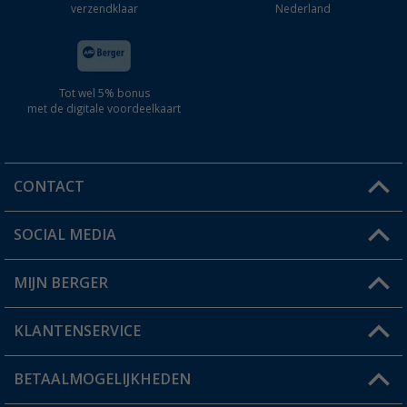
verzendklaar
Nederland
Tot wel 5% bonus
met de digitale voordeelkaart
CONTACT
SOCIAL MEDIA
Een vraag?
MIJN BERGER
Winkel vinden
KLANTENSERVICE
Mijn account
Status bestelling
BETAALMOGELIJKHEDEN
FAQ & Contact