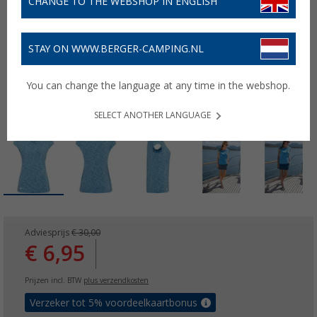
CHANGE TO THE WEBSHOP IN ENGLISH
STAY ON WWW.BERGER-CAMPING.NL
You can change the language at any time in the webshop.
SELECT ANOTHER LANGUAGE
Adviesprijs
€ 30,00
€ 6,95
Prijzen incl. BTW
plus verzendkosten
Verzeker tot 5% voordeelkaartbonus