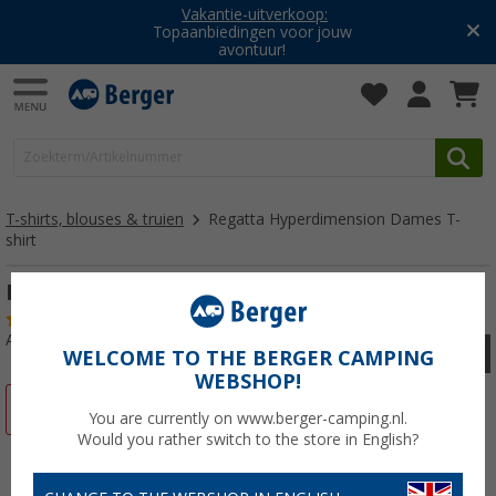
Vakantie-uitverkoop:
Topaanbiedingen voor jouw
avontuur!
T-shirts, blouses & truien
Regatta Hyperdimension Dames T-
shirt
Regatta Hyperdimension Dames T-shirt
(4)
Artikelnr: 68706046
WELCOME TO THE BERGER CAMPING
WEBSHOP!
-76%
You are currently on www.berger-camping.nl.
Would you rather switch to the store in English?