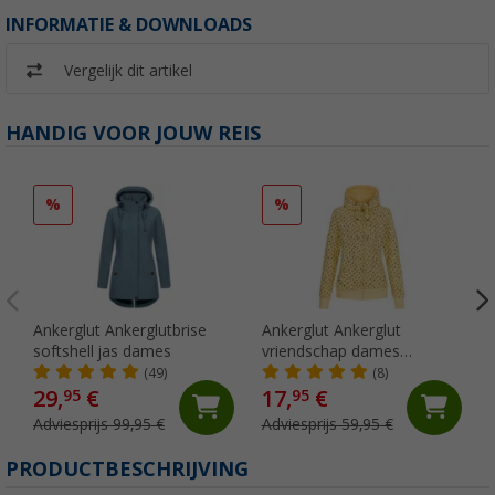
INFORMATIE & DOWNLOADS
Vergelijk dit artikel
HANDIG VOOR JOUW REIS
%
%
Ankerglut Ankerglutbrise
Ankerglut Ankerglut
softshell jas dames
vriendschap dames
sweatshirt jas
(49)
(8)
29,
€
17,
€
95
95
Adviesprijs 99,95 €
Adviesprijs 59,95 €
PRODUCTBESCHRIJVING