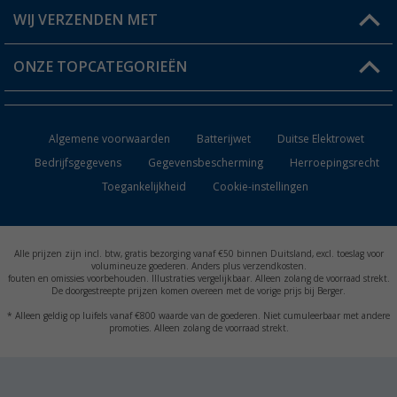
Berger voordeelkaart
Verzendinformatie
WIJ VERZENDEN MET
Verlanglijstje
Retourneren
ONZE TOPCATEGORIEËN
Catalogus
Camper en caravan accessoires
Dealer worden
Algemene voorwaarden
Batterijwet
Duitse Elektrowet
Keukenaccessoires
Bedrijfsgegevens
Gegevensbescherming
Herroepingsrecht
Toegankelijkheid
Cookie-instellingen
Campingmeubilair
Campingtoiletten
Alle prijzen zijn incl. btw, gratis bezorging vanaf €50 binnen Duitsland, excl. toeslag voor
Inbouwkachels
volumineuze goederen. Anders plus verzendkosten.
fouten en omissies voorbehouden. Illustraties vergelijkbaar. Alleen zolang de voorraad strekt.
De doorgestreepte prijzen komen overeen met de vorige prijs bij Berger.
Accu's
* Alleen geldig op luifels vanaf €800 waarde van de goederen. Niet cumuleerbaar met andere
promoties. Alleen zolang de voorraad strekt.