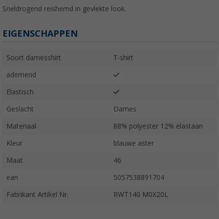
Sneldrogend reishemd in gevlekte look.
EIGENSCHAPPEN
Soort damesshirt
T-shirt
ademend
Elastisch
Geslacht
Dames
Materiaal
88% polyester 12% elastaan
Kleur
blauwe aster
Maat
46
ean
5057538891704
Fabrikant Artikel Nr.
RWT140 M0X20L