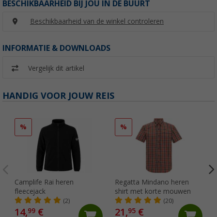
BESCHIKBAARHEID BIJ JOU IN DE BUURT
Beschikbaarheid van de winkel controleren
INFORMATIE & DOWNLOADS
Vergelijk dit artikel
HANDIG VOOR JOUW REIS
%
%
Camplife Rai heren
Regatta Mindano heren
fleecejack
shirt met korte mouwen
(2)
(20)
14,
€
21,
€
99
95