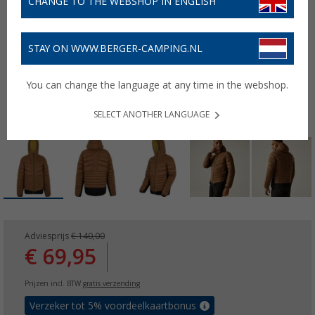
CHANGE TO THE WEBSHOP IN ENGLISH
STAY ON WWW.BERGER-CAMPING.NL
You can change the language at any time in the webshop.
SELECT ANOTHER LANGUAGE
Adviesprijs
€ 140,00
€ 69,95
Prijzen incl. BTW
gratis verzending
Verzeker tot 5% voordeelkaartbonus