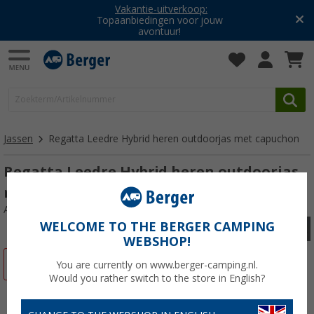
Vakantie-uitverkoop:
Topaanbiedingen voor jouw
avontuur!
Jassen
Regatta Leedre Hybrid heren outdoorjas met capuchon
Regatta Leedre Hybrid heren outdoorjas
met capuchon
Artikelnr: 854174XXXL
WELCOME TO THE BERGER CAMPING
WEBSHOP!
-50%
You are currently on www.berger-camping.nl.
Would you rather switch to the store in English?