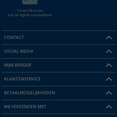
Tot wel 5% bonus
met de digitale voordeelkaart
CONTACT
SOCIAL MEDIA
Een vraag?
MIJN BERGER
Winkel vinden
KLANTENSERVICE
Mijn account
Status bestelling
BETAALMOGELIJKHEDEN
FAQ & Contact
Berger voordeelkaart
Verzendinformatie
WIJ VERZENDEN MET
Verlanglijstje
Retourneren