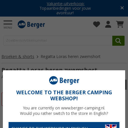
Vakantie-uitverkoop:
Topaanbiedingen voor jouw
avontuur!
Broeken & shorts
Regatta Loras heren zwemshort
Regatta Loras heren zwemshort
Artikelnr: 649016XXXL
WELCOME TO THE BERGER CAMPING
WEBSHOP!
-67%
You are currently on www.berger-camping.nl.
Would you rather switch to the store in English?