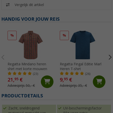
Vergelijk dit artikel
HANDIG VOOR JOUW REIS
%
%
Regatta Mindano heren
Regatta Fingal Editie Marl
shirt met korte mouwen
Heren T-shirt
(23)
(26)
21,
€
9,
€
95
95
Adviesprijs 50,- €
Adviesprijs 35,- €
PRODUCTDETAILS
Zacht, sneldrogend
UV-beschermingsfactor
materiaal gemaakt van
50+ voor extra