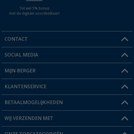
Tot wel 5% bonus
met de digitale voordeelkaart
CONTACT
SOCIAL MEDIA
Een vraag?
MIJN BERGER
Winkel vinden
KLANTENSERVICE
Mijn account
Status bestelling
BETAALMOGELIJKHEDEN
FAQ & Contact
Berger voordeelkaart
Verzendinformatie
WIJ VERZENDEN MET
Verlanglijstje
Retourneren