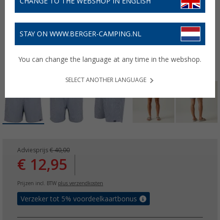
CHANGE TO THE WEBSHOP IN ENGLISH
STAY ON WWW.BERGER-CAMPING.NL
You can change the language at any time in the webshop.
SELECT ANOTHER LANGUAGE
Adviesprijs
€ 40,00
€ 12,95
Prijzen incl. BTW
plus verzendkosten
Verzeker tot 5% voordeelkaartbonus