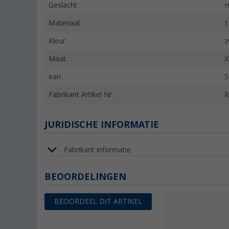
Geslacht
H
Materiaal
1
Kleur
z
Maat
X
ean
5
Fabrikant Artikel Nr.
R
JURIDISCHE INFORMATIE
Fabrikant informatie
BEOORDELINGEN
BEOORDEEL DIT ARTIKEL