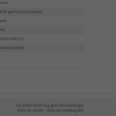
eren
00% gerecycled polyester
wart
XXL
063516002291
MW420 80095
Dit artikel heeft nog geen beoordelingen.
Wees de eerste – jouw beoordeling telt!