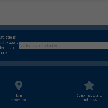
tratie is
schikbaar.
bleem zo
ssen.
3x in
Campingspecialist
Nederland
sinds 1958