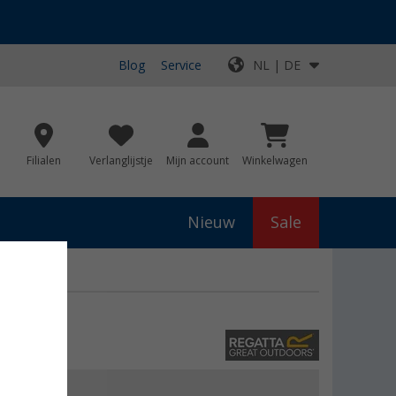
Blog
Service
NL | DE
Filialen
Verlanglijstje
Mijn account
Winkelwagen
Nieuw
Sale
js
€ 130,00