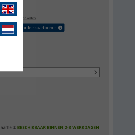
9,95
l. BTW
plus verzendkosten
r tot 5% voordeelkaartbonus
baarheid:
BESCHIKBAAR BINNEN 2-3 WERKDAGEN