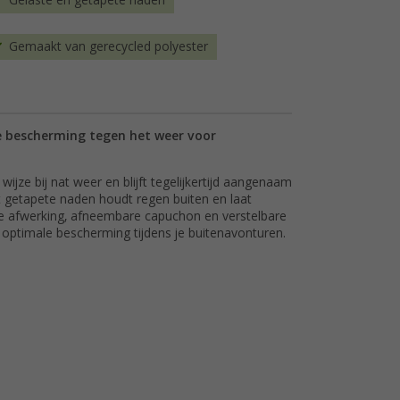
Gelaste en getapete naden
Gemaakt van gerecycled polyester
e bescherming tegen het weer voor
ze bij nat weer en blijft tegelijkertijd aangenaam
getapete naden houdt regen buiten en laat
 afwerking, afneembare capuchon en verstelbare
ptimale bescherming tijdens je buitenavonturen.