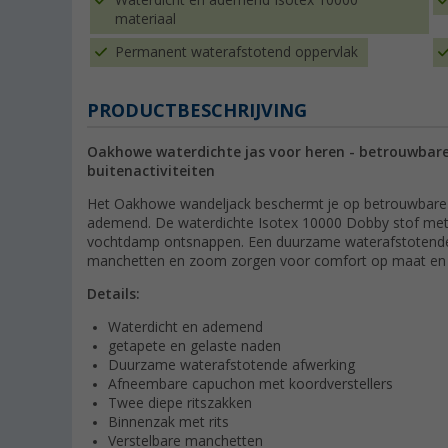
Waterdicht en ademend Isotex 10000
materiaal
Permanent waterafstotend oppervlak
PRODUCTBESCHRIJVING
Oakhowe waterdichte jas voor heren - betrouwbar
buitenactiviteiten
Het Oakhowe wandeljack beschermt je op betrouwbare wij
ademend. De waterdichte Isotex 10000 Dobby stof met 
vochtdamp ontsnappen. Een duurzame waterafstotende
manchetten en zoom zorgen voor comfort op maat en o
Details:
Waterdicht en ademend
getapete en gelaste naden
Duurzame waterafstotende afwerking
Afneembare capuchon met koordverstellers
Twee diepe ritszakken
Binnenzak met rits
Verstelbare manchetten