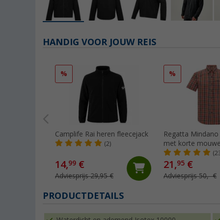
HANDIG VOOR JOUW REIS
%
%
Camplife Rai heren fleecejack
Regatta Mindano 
met korte mouw
(2)
(2
14,
€
21,
€
99
95
Adviesprijs 29,95 €
Adviesprijs 50,- €
PRODUCTDETAILS