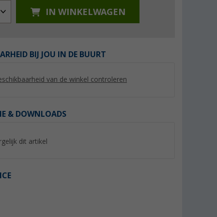
IN WINKELWAGEN
ARHEID BIJ JOU IN DE BUURT
%
%
schikbaarheid van de winkel controleren
IE & DOWNLOADS
gan
Regatta Fingal Stretch
Regatta Remex II h
gelijk dit artikel
emd voor
functioneel herenshirt met
(20)
grafische print
(3)
9,
€
14,
€
95
95
Adviesprijs 35,- €
Adviesprijs 40,- €
ICE