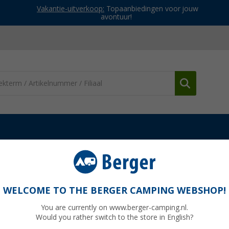
Vakantie-uitverkoop:
Topaanbiedingen voor jouw
avontuur!
akhowe heren regenjack
k
WELCOME TO THE BERGER CAMPING WEBSHOP!
You are currently on www.berger-camping.nl.
Would you rather switch to the store in English?
Adviespri