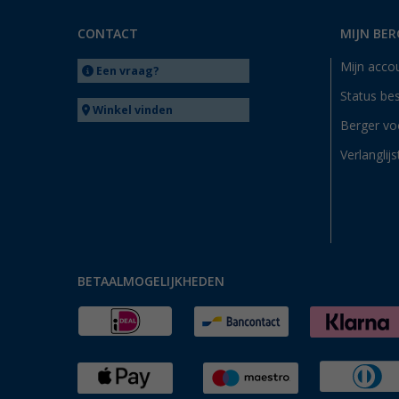
CONTACT
MIJN BER
Mijn acco
Een vraag?
Status bes
Winkel vinden
Berger vo
Verlanglijs
BETAALMOGELIJKHEDEN