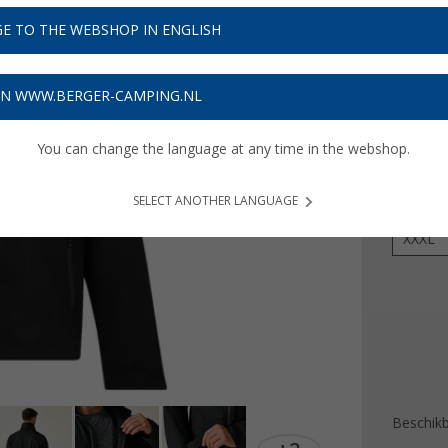
€ 3
E TO THE WEBSHOP IN ENGLISH
Prijzen inc
Verzeke
ON WWW.BERGER-CAMPING.NL
You can change the language at any time in the webshop.
Kleur
SELECT ANOTHER LANGUAGE
Maat
XXXL
Beschik