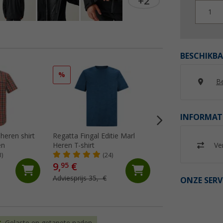
+2
1
BESCHIKBA
%
%
Be
INFORMAT
heren shirt
Regatta Fingal Editie Marl
Regatta Fingal Slo
Ver
en
Heren T-shirt
functioneel overh
heren
3)
(24)
(2)
9,
€
9,
€
95
95
Adviesprijs 35,- €
Adviesprijs 35,- €
ONZE SERV