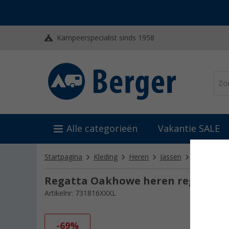
Kampeerspecialist sinds 1958
Alle categorieën
Vakantie SALE
Startpagina
Kleding
Heren
Jassen
Regatta O
Regatta Oakhowe heren regenjac
Artikelnr: 731816XXXL
-69%