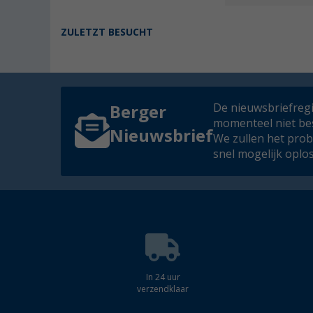
ZULETZT BESUCHT
De nieuwsbriefregis
Berger
momenteel niet be
Nieuwsbrief
We zullen het pro
snel mogelijk oplo
In 24 uur
verzendklaar