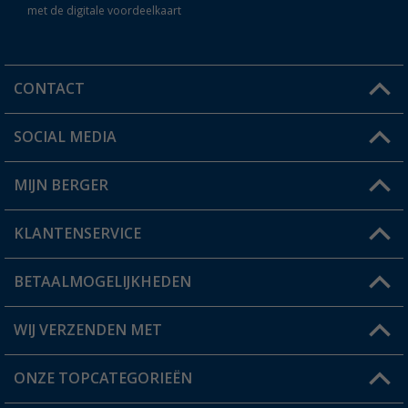
met de digitale voordeelkaart
CONTACT
SOCIAL MEDIA
Een vraag?
MIJN BERGER
Winkel vinden
KLANTENSERVICE
Mijn account
Status bestelling
BETAALMOGELIJKHEDEN
FAQ & Contact
Berger voordeelkaart
Verzendinformatie
WIJ VERZENDEN MET
Verlanglijstje
Retourneren
ONZE TOPCATEGORIEËN
Catalogus