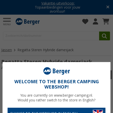
Vakantie-uitverkoop:
Topaanbiedingen voor jouw
avontuur!
Jassen
Regatta Steren Hybride damesjack
Regatta Steren Hybride damesjack
Artikelnr: RegattaSterenHybridDamenjacke535280
WELCOME TO THE BERGER CAMPING
WEBSHOP!
You are currently on www.berger-camping.nl.
Would you rather switch to the store in English?