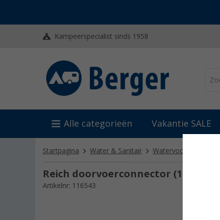
Kampeerspecialist sinds 1958
Alle categorieën
Vakantie SALE
Startpagina
Water & Sanitair
Watervoorziening
Reich doorvoerconnector (12mm)
Artikelnr: 116543