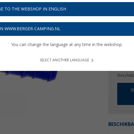
€ 7
E TO THE WEBSHOP IN ENGLISH
Prijzen inc
Verzeke
ON WWW.BERGER-CAMPING.NL
You can change the language at any time in the webshop.
SELECT ANOTHER LANGUAGE
Beschik
W
BESCHIKBA