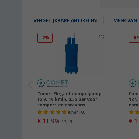
VERGELIJKBARE ARTIKELEN
MEER VAN 
-7%
-5
12 V,
Comet Elegant dompelpomp
Com
 van 15
12 V, 10 l/min, 0,55 bar voor
12 V
campers en caravans
camp
(
Over
100)
€ 11,99
€ 1
€ 12,99