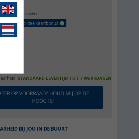
,99
l. BTW
plus verzendkosten
r tot 5% voordeelkaartbonus
baarheid:
STANDAARD LEVERTIJD TOT 7 WERKDAGEN
EER OP VOORRAAD? HOUD MIJ OP DE
HOOGTE!
ARHEID BIJ JOU IN DE BUURT