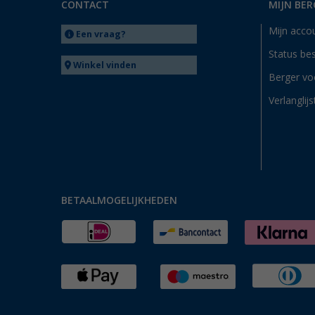
CONTACT
MIJN BER
Mijn acco
Een vraag?
Status bes
Winkel vinden
Berger vo
Verlanglijs
BETAALMOGELIJKHEDEN