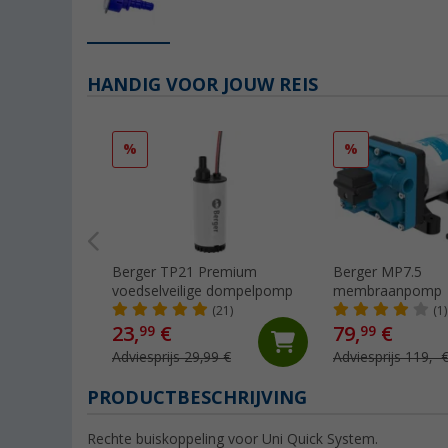
HANDIG VOOR JOUW REIS
%
%
Berger TP21 Premium
Berger MP7.5
voedselveilige dompelpomp
membraanpomp
(21)
(1)
23,
€
79,
€
99
99
Adviesprijs 29,99 €
Adviesprijs 119,- 
PRODUCTBESCHRIJVING
Rechte buiskoppeling voor Uni Quick System.