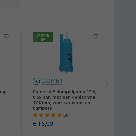
omp
Comet VIP dompelpomp 12 V,
SHURfl
0,65 bar, met een debiet van
17 l/min, voor caravans en
campers
vanaf
(38)
€ 16,99