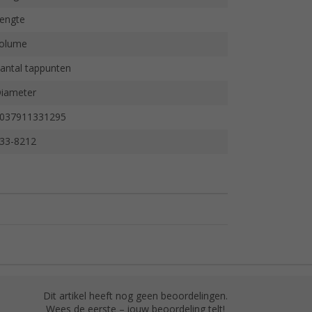
engte
olume
antal tappunten
iameter
037911331295
33-8212
Dit artikel heeft nog geen beoordelingen.
Wees de eerste – jouw beoordeling telt!