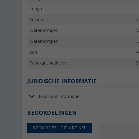
Lengte
L
Volume
v
Waterpompen
A
Waterpompen
D
ean
4
Fabrikant Artikel Nr.
5
JURIDISCHE INFORMATIE
Fabrikant informatie
BEOORDELINGEN
BEOORDEEL DIT ARTIKEL