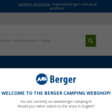
Vakantie-uitverkoop:
Topaanbiedingen voor jouw
avontuur!
Waterpompen
Reich doorvoerconnector (12mm)
WELCOME TO THE BERGER CAMPING WEBSHOP!
You are currently on www.berger-camping.nl.
Would you rather switch to the store in English?