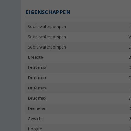
EIGENSCHAPPEN
Soort waterpompen
L
Soort waterpompen
W
Soort waterpompen
D
Breedte
B
Druk max
D
Druk max
O
Druk max
D
Druk max
S
Diameter
D
Gewicht
G
Hoogte
H