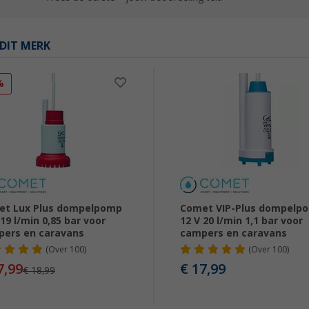
DIT MERK
%
et Lux Plus dompelpomp
Comet VIP-Plus dompelp
 19 l/min 0,85 bar voor
12 V 20 l/min 1,1 bar voor
ers en caravans
campers en caravans
(
Over
100)
(
Over
100)
7,99
€ 17,99
€ 18,99