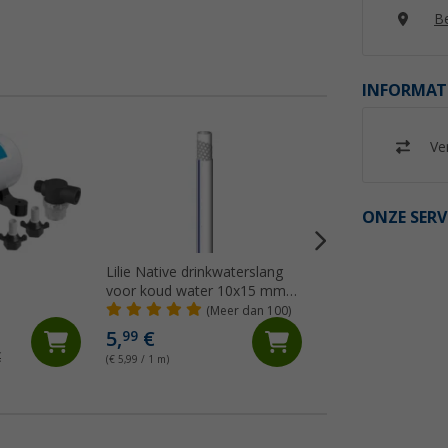
Be
INFORMAT
Ver
ONZE SERV
Lilie Native drinkwaterslang
Lilie spiraalslang g
voor koud water 10x15 mm
mm
(per meter)
(Meer dan 100)
(99)
5,
€
5,
€
99
99
€
(€ 5,99 / 1 m)
(€ 5,99 / 1 m)