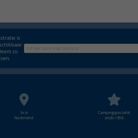
tratie is
schikbaar.
bleem zo
ssen.
3x in
Campingspecialist
Nederland
sinds 1958