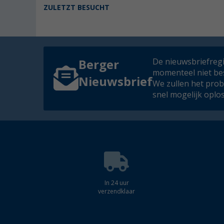
ZULETZT BESUCHT
De nieuwsbriefregis
Berger
momenteel niet be
Nieuwsbrief
We zullen het pro
snel mogelijk oplo
In 24 uur
verzendklaar