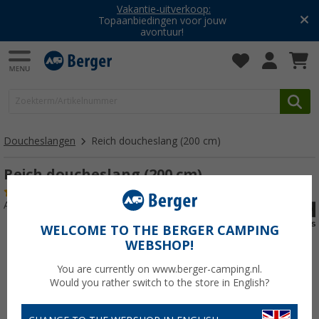
Vakantie-uitverkoop:
Topaanbiedingen voor jouw
avontuur!
Doucheslangen
Reich doucheslang (200 cm)
Reich doucheslang (200 cm)
(1)
Artikelnr: 228240
WELCOME TO THE BERGER CAMPING
WEBSHOP!
You are currently on www.berger-camping.nl.
Would you rather switch to the store in English?