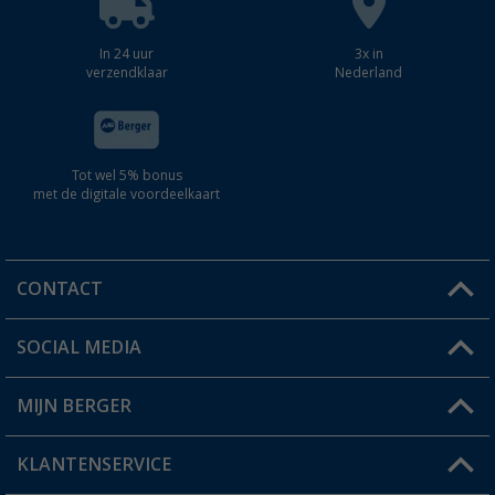
In 24 uur
3x in
verzendklaar
Nederland
Tot wel 5% bonus
met de digitale voordeelkaart
CONTACT
SOCIAL MEDIA
Een vraag?
MIJN BERGER
Winkel vinden
KLANTENSERVICE
Mijn account