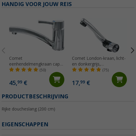
HANDIG VOOR JOUW REIS
Comet
Comet London-kraan, licht-
eenhendelmengkraan capri
en donkergrijs,
kompakt
neerklapbaar met
(50)
(75)
microschakelaar voor
caravans en campers,
45,
€
17,
€
99
99
chroom
PRODUCTBESCHRIJVING
Rijke doucheslang (200 cm)
EIGENSCHAPPEN