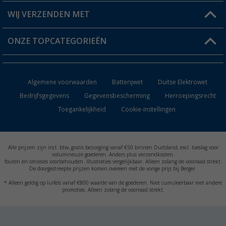
Berger voordeelkaart
Verzendinformatie
WIJ VERZENDEN MET
Verlanglijstje
Retourneren
ONZE TOPCATEGORIEËN
Catalogus
Camper en caravan accessoires
Dealer worden
Algemene voorwaarden
Batterijwet
Duitse Elektrowet
Keukenaccessoires
Bedrijfsgegevens
Gegevensbescherming
Herroepingsrecht
Toegankelijkheid
Cookie-instellingen
Campingmeubilair
Campingtoiletten
Alle prijzen zijn incl. btw, gratis bezorging vanaf €50 binnen Duitsland, excl. toeslag voor
Inbouwkachels
volumineuze goederen. Anders plus verzendkosten.
fouten en omissies voorbehouden. Illustraties vergelijkbaar. Alleen zolang de voorraad strekt.
De doorgestreepte prijzen komen overeen met de vorige prijs bij Berger.
Accu's
* Alleen geldig op luifels vanaf €800 waarde van de goederen. Niet cumuleerbaar met andere
promoties. Alleen zolang de voorraad strekt.