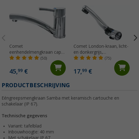
Comet
Comet London-kraan, licht-
eenhendelmengkraan capri
en donkergrijs,
kompakt
neerklapbaar met
(50)
(75)
microschakelaar voor
caravans en campers,
45,
€
17,
€
99
99
chroom
PRODUCTBESCHRIJVING
Eéngreepsmengkraan Samba met keramisch cartouche en
schakelaar (IP 67).
Technische gegevens
Variant: tafelblad
Inbouwhoogte: 40 mm
Met schakelaar IP 67