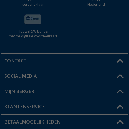
verzendklaar
Nederland
Tot wel 5% bonus
met de digitale voordeelkaart
CONTACT
SOCIAL MEDIA
Een vraag?
MIJN BERGER
Winkel vinden
KLANTENSERVICE
Mijn account
Status bestelling
BETAALMOGELIJKHEDEN
FAQ & Contact