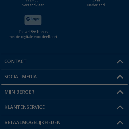
In 24 uur
3x in
verzendklaar
Nederland
Tot wel 5% bonus
met de digitale voordeelkaart
CONTACT
SOCIAL MEDIA
Een vraag?
MIJN BERGER
Winkel vinden
KLANTENSERVICE
Mijn account
Status bestelling
BETAALMOGELIJKHEDEN
FAQ & Contact