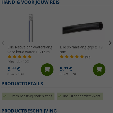
HANDIG VOOR JOUW REIS
Lilie Native drinkwaterslang
Lilie spiraalslang grijs Ø 19
voor koud water 10x15 mm
mm
(per meter)
(99)
(Meer dan 100)
5,
€
5,
€
99
99
(€ 5,99 / 1 m)
(€ 5,99 / 1 m)
(
PRODUCTDETAILS
33mm roestvrij stalen zeef
incl. standaardstekkers
PRODUCTBESCHRIJVING