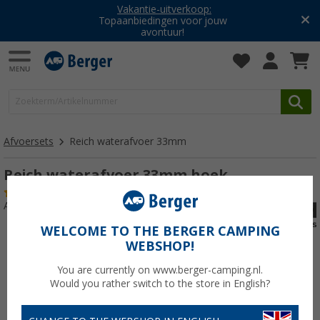
Vakantie-uitverkoop:
Topaanbiedingen voor jouw
avontuur!
Afvoersets
Reich waterafvoer 33mm
Reich waterafvoer 33mm hoek
(3)
Artikelnr: 749312
WELCOME TO THE BERGER CAMPING
WEBSHOP!
You are currently on www.berger-camping.nl.
Would you rather switch to the store in English?