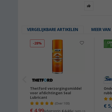
VERGELIJKBARE ARTIKELEN
MEER VAN 
-28%
Thetford verzorgingsmiddel
Onde
l
voor afdichtingen Seal
rubb
Lubricant
(
Over
100)
€ 5
€ 4,99
Adviesprijs
€ 6,95
(€ 24,95 / l)