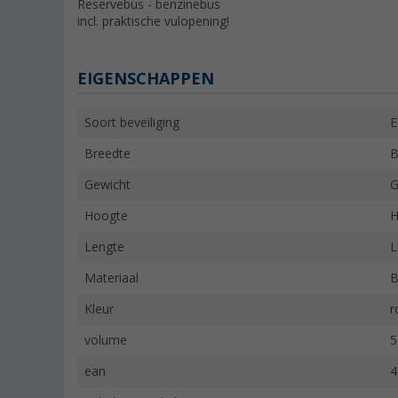
Reservebus - benzinebus
incl. praktische vulopening!
EIGENSCHAPPEN
Soort beveiliging
E
Breedte
B
Gewicht
G
Hoogte
H
Lengte
L
Materiaal
B
Kleur
r
volume
5
ean
4