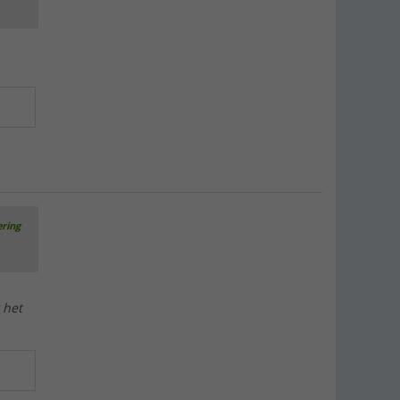
ering
 het