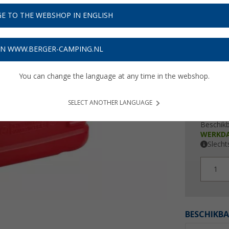
€ 9
E TO THE WEBSHOP IN ENGLISH
Prijzen inc
Verzeke
ON WWW.BERGER-CAMPING.NL
You can change the language at any time in the webshop.
SELECT ANOTHER LANGUAGE
Beschik
WERKD
Slecht
1
BESCHIKBA