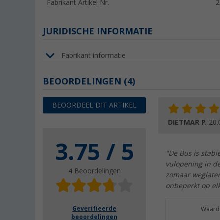
Fabrikant Artikel Nr.
2
JURIDISCHE INFORMATIE
Fabrikant informatie
BEOORDELINGEN
(4)
BEOORDEEL DIT ARTIKEL
DIETMAR P.
20.
3.75 / 5
"De Bus is stabi
vulopening in de
4 Beoordelingen
zomaar weglaten
onbeperkt op el
Geverifieerde
Waarde
beoordelingen