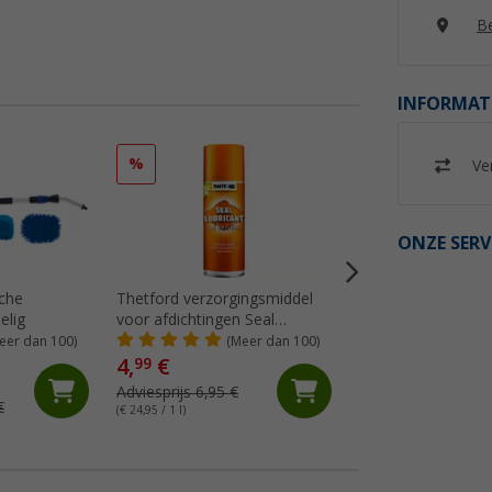
Be
INFORMAT
%
%
Ver
ONZE SERV
sche
Thetford verzorgingsmiddel
Berger kunststof-
elig
voor afdichtingen Seal
acrylglasreiniger
Lubricant
eer dan 100)
(Meer dan 100)
(Me
4,
€
8,
€
99
99
Adviesprijs 6,95 €
Adviesprijs 10,99 €
€
(€ 24,95 / 1 l)
(€ 17,98 / 1 l)