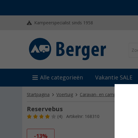
Kampeerspecialist sinds 1958
Alle categorieën
Vakantie SALE
Startpagina
Voertuig
Caravan- en camper reinigin
Reservebus
(4)
Artikelnr: 168310
-13%