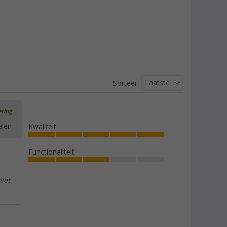
Laatste
Sorteer:
ering
elen
Kwaliteit
Functionaliteit
iet