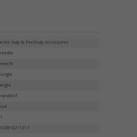
erste Hulp & Pechhulp Accessoires
reedte
ewicht
oogte
engte
randstof
ood
 l
103810211317