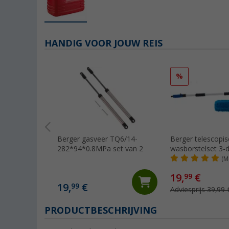
HANDIG VOOR JOUW REIS
%
Berger gasveer TQ6/14-
Berger telescopi
282*94*0.8MPa set van 2
wasborstelset 3-d
(M
19,
€
99
19,
€
99
Adviesprijs 39,99 
PRODUCTBESCHRIJVING