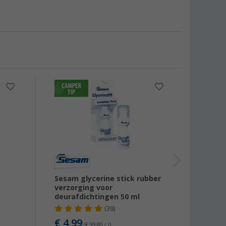
-11
g
Sesam glycerine stick rubber
Ballis
verzorging voor
deurafdichtingen 50 ml
(39)
€ 7,
€ 4,99
(€ 99,80 / l)