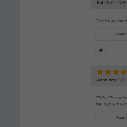
Rolf R.
06.05.20
"Deze bus met ee
Waarde
Anoniem
03.01
"Prijs / Prestati
kan niet vuil wo
Waarde