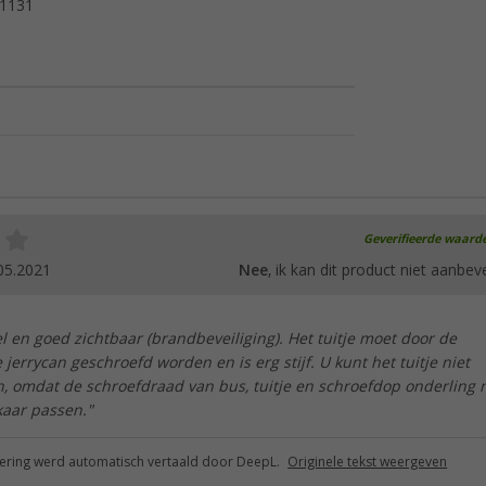
1131
Geverifieerde waard
05.2021
Nee
, ik kan dit product niet aanbev
el en goed zichtbaar (brandbeveiliging). Het tuitje moet door de
 jerrycan geschroefd worden en is erg stijf. U kunt het tuitje niet
, omdat de schroefdraad van bus, tuitje en schroefdop onderling n
kaar passen."
ring werd automatisch vertaald door DeepL.
Originele tekst weergeven