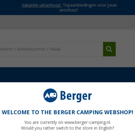
Vakantie-uitverkoop:
Topaanbiedingen voor jouw
avontuur!
g en onderhoud
Technologie en onderhoud
Reservebus
WELCOME TO THE BERGER CAMPING WEBSHOP!
You are currently on www.berger-camping.nl.
Would you rather switch to the store in English?
Adviespri