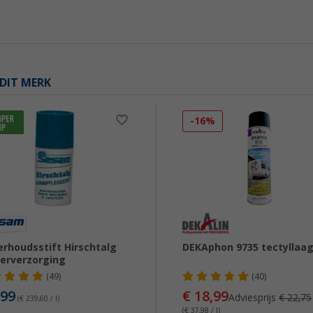
DIT MERK
-16%
rhoudsstift Hirschtalg
DEKAphon 9735 tectyllaa
erverzorging
(49)
(40)
,99
€ 18,99
Adviesprijs
€ 22,75
(€ 239,60 / l)
(€ 37,98 / l)