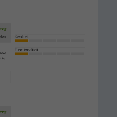
ering
elen
Kwaliteit
Functionaliteit
hele
 is
ering