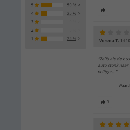
5
50 %
4
25 %
3
0 %
2
0 %
1
25 %
Verena T.
14.1
"Zelfs als de bus
auto stonk naar 
veiliger..."
Waarde