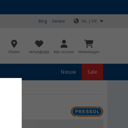
Blog
Service
NL | DE
Filialen
Verlanglijstje
Mijn account
Winkelwagen
Nieuw
Sale
js
€ 11,50