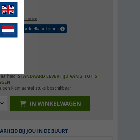
,99
l. BTW
plus verzendkosten
r tot 5% voordeelkaartbonus
baarheid:
STANDAARD LEVERTIJD VAN 3 TOT 5
AGEN
s een klein aantal stuks beschikbaar
IN WINKELWAGEN
ARHEID BIJ JOU IN DE BUURT