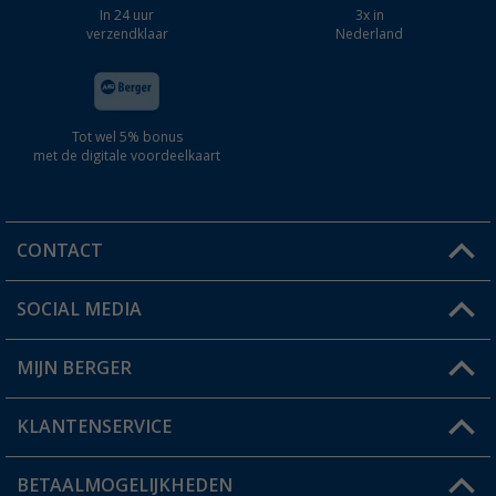
In 24 uur
3x in
verzendklaar
Nederland
Tot wel 5% bonus
met de digitale voordeelkaart
CONTACT
SOCIAL MEDIA
Een vraag?
MIJN BERGER
Winkel vinden
KLANTENSERVICE
Mijn account
Status bestelling
BETAALMOGELIJKHEDEN
FAQ & Contact