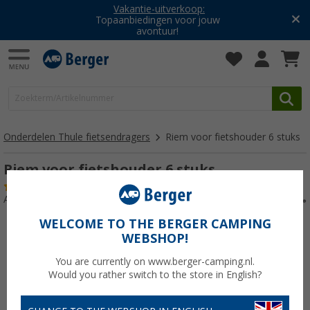
Vakantie-uitverkoop:
Topaanbiedingen voor jouw
avontuur!
Onderdelen Thule fietsendragers
Riem voor fietshouder 6 stuks
Riem voor fietshouder 6 stuks
(1)
Artikelnr: 704863
WELCOME TO THE BERGER CAMPING
WEBSHOP!
You are currently on www.berger-camping.nl.
Would you rather switch to the store in English?