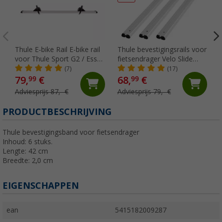
Thule E-bike Rail E-bike rail
Thule bevestigingsrails voor
voor Thule Sport G2 / Esse
fietsendrager Velo Slide
4 CD fietsendrager
70cm
(7)
(17)
79,
€
68,
€
99
99
Adviesprijs 87,- €
Adviesprijs 79,- €
PRODUCTBESCHRIJVING
Thule bevestigingsband voor fietsendrager
Inhoud: 6 stuks.
Lengte: 42 cm
Breedte: 2,0 cm
EIGENSCHAPPEN
ean
5415182009287