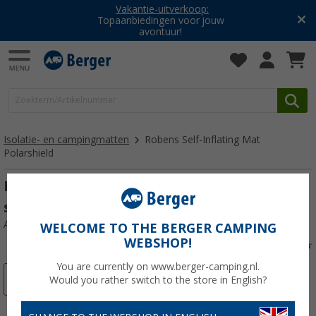
Vakantie-uitverkoop:
Topaanbiedingen voor jouw
avontuur!
Isolatie- en campingmatten
Robens Self-Inflating Mat
Polarshield
Robens Polarshield 60 zelfopblazend
slaapmatje
Artikelnr: 434096
WELCOME TO THE BERGER CAMPING
WEBSHOP!
You are currently on www.berger-camping.nl.
-32%
Would you rather switch to the store in English?