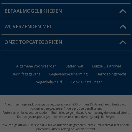
Status bestelling
BETAALMOGELIJKHEDEN
FAQ & Contact
Berger voordeelkaart
Verzendinformatie
WIJ VERZENDEN MET
Verlanglijstje
Retourneren
ONZE TOPCATEGORIEËN
Catalogus
Camper en caravan accessoires
Dealer worden
Algemene voorwaarden
Batterijwet
Duitse Elektrowet
Keukenaccessoires
Bedrijfsgegevens
Gegevensbescherming
Herroepingsrecht
Toegankelijkheid
Cookie-instellingen
Campingmeubilair
Campingtoiletten
Alle prijzen zijn incl. btw, gratis bezorging vanaf €50 binnen Duitsland, excl. toeslag voor
Inbouwkachels
volumineuze goederen. Anders plus verzendkosten.
fouten en omissies voorbehouden. Illustraties vergelijkbaar. Alleen zolang de voorraad strekt.
De doorgestreepte prijzen komen overeen met de vorige prijs bij Berger.
Accu's
* Alleen geldig op luifels vanaf €800 waarde van de goederen. Niet cumuleerbaar met andere
promoties. Alleen zolang de voorraad strekt.