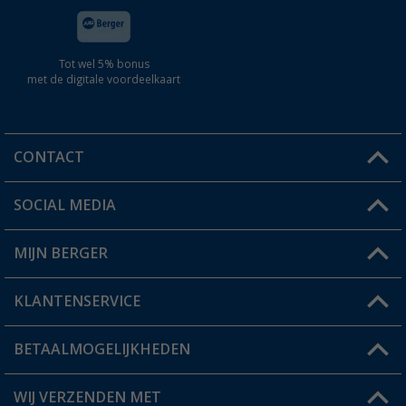
Tot wel 5% bonus
met de digitale voordeelkaart
CONTACT
SOCIAL MEDIA
Een vraag?
MIJN BERGER
Winkel vinden
KLANTENSERVICE
Mijn account
Status bestelling
BETAALMOGELIJKHEDEN
FAQ & Contact
Berger voordeelkaart
Verzendinformatie
WIJ VERZENDEN MET