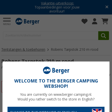
Vakantie-uitverkoop:
Topaanbiedingen voor jouw
avontuur!
Tentstangen & toebehoren
Robens Tarpstok 210 m rood
Robens Tarpstok 210 m rood
Artikelnr: 795914
WELCOME TO THE BERGER CAMPING
WEBSHOP!
-31%
You are currently on www.berger-camping.nl.
Would you rather switch to the store in English?