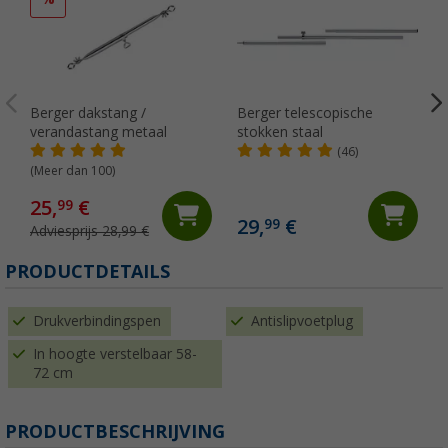
Berger dakstang /
Berger telescopische
verandastang metaal
stokken staal
(46)
(Meer dan 100)
25,
€
99
29,
€
99
Adviesprijs 28,99 €
PRODUCTDETAILS
Drukverbindingspen
Antislipvoetplug
In hoogte verstelbaar 58-
72 cm
PRODUCTBESCHRIJVING