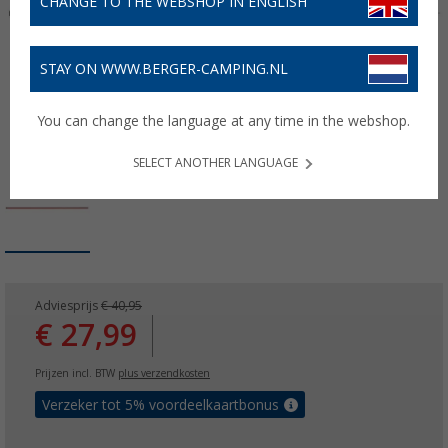
CHANGE TO THE WEBSHOP IN ENGLISH
STAY ON WWW.BERGER-CAMPING.NL
You can change the language at any time in the webshop.
SELECT ANOTHER LANGUAGE
Adviesprijs
€ 40,95
€ 27,99
Prijzen incl. BTW
plus verzendkosten
Verzeker tot 5% voordeelkaartbonus