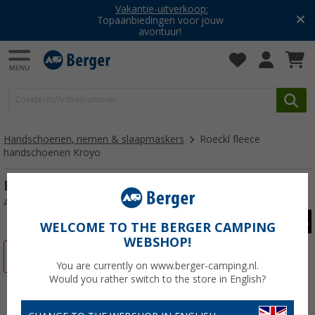
Vakantie-uitverkoop:
Topaanbiedingen voor jouw
avontuur!
Handschoenen, riemen & slaapmaskers
Roeckl fleece
handschoenen Kroyo
Roeckl fleece handschoenen Kroyo
Artikelnr: 8523107,5
WELCOME TO THE BERGER CAMPING
WEBSHOP!
-48%
You are currently on www.berger-camping.nl.
Would you rather switch to the store in English?