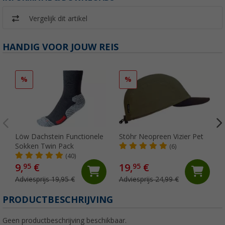
Vergelijk dit artikel
HANDIG VOOR JOUW REIS
%
%
Löw Dachstein Functionele
Stöhr Neopreen Vizier Pet
Sokken Twin Pack
(6)
(40)
9,
€
19,
€
95
95
Adviesprijs 19,95 €
Adviesprijs 24,99 €
PRODUCTBESCHRIJVING
Geen productbeschrijving beschikbaar.