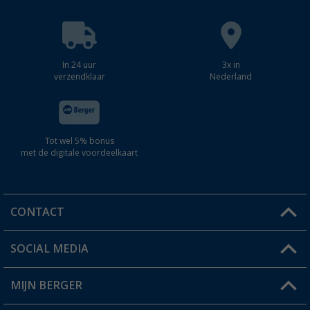
In 24 uur
3x in
verzendklaar
Nederland
Tot wel 5% bonus
met de digitale voordeelkaart
CONTACT
SOCIAL MEDIA
Een vraag?
MIJN BERGER
Winkel vinden