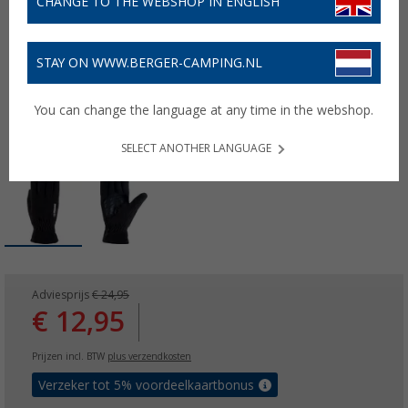
CHANGE TO THE WEBSHOP IN ENGLISH
STAY ON WWW.BERGER-CAMPING.NL
You can change the language at any time in the webshop.
SELECT ANOTHER LANGUAGE
Adviesprijs
€ 24,95
€ 12,95
Prijzen incl. BTW
plus verzendkosten
Verzeker tot 5% voordeelkaartbonus