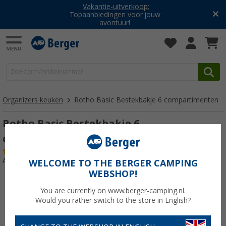
Vakantie-uitverkoop:
Topaanbiedingen voor jouw
avontuur!
Organizers keuken
Rotho Basic Bestekbakje 6 compartimenten
Rotho Basic Bestekbakje 6
compartimenten
(2)
Artikelnr: 879159
WELCOME TO THE BERGER CAMPING
WEBSHOP!
You are currently on www.berger-camping.nl.
Would you rather switch to the store in English?