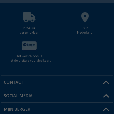
In 24 uur
3x in
verzendklaar
Nederland
Tot wel 5% bonus
met de digitale voordeelkaart
CONTACT
SOCIAL MEDIA
Een vraag?
MIJN BERGER
Winkel vinden