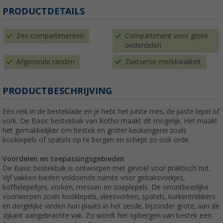
PRODUCTDETAILS
Zes compartimenten
Compartiment voor grote
onderdelen
Afgeronde randen
Zwitserse merkkwaliteit
PRODUCTBESCHRIJVING
Eén reik in de besteklade en je hebt het juiste mes, de juiste lepel of
vork. De Basic bestekbak van Rotho maakt dit mogelijk. Het maakt
het gemakkelijker om bestek en groter keukengerei zoals
kooklepels of spatels op te bergen en schept zo ook orde.
Voordelen en toepassingsgebieden
De Basic bestekbak is ontworpen met gevoel voor praktisch nut.
Vijf vakken bieden voldoende ruimte voor gebaksvorkjes,
koffielepeltjes, vorken, messen en soeplepels. De onontbeerlijke
voorwerpen zoals kooklepels, vleesvorken, spatels, kurkentrekkers
en dergelijke vinden hun plaats in het zesde, bijzonder grote, aan de
zijkant aangebrachte vak. Zo wordt het opbergen van bestek een