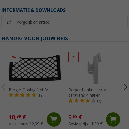
INFORMATIE & DOWNLOADS
Vergelijk dit artikel
HANDIG VOOR JOUW REIS
%
%
Berger Opslag Net M
Berger haakrail voor
caravans 4 haken
(18)
(3)
10,
€
9,
€
99
99
Adviesprijs 12,99 €
Adviesprijs 11,99 €
(