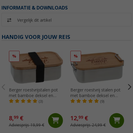
INFORMATIE & DOWNLOADS
Vergelijk dit artikel
HANDIG VOOR JOUW REIS
%
%
Berger roestvrijstalen pot
Berger roestvrij stalen pot
met bamboe deksel en
met bamboe deksel en
elastiek 800 ml
hanger 1200 ml
(3)
(9)
8,
€
12,
€
99
99
Adviesprijs 19,99 €
Adviesprijs 24,99 €
(