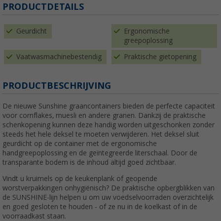
PRODUCTDETAILS
Geurdicht
Ergonomische
greepoplossing
Vaatwasmachinebestendig
Praktische gietopening
PRODUCTBESCHRIJVING
De nieuwe Sunshine graancontainers bieden de perfecte capaciteit
voor cornflakes, muesli en andere granen. Dankzij de praktische
schenkopening kunnen deze handig worden uitgeschonken zonder
steeds het hele deksel te moeten verwijderen. Het deksel sluit
geurdicht op de container met de ergonomische
handgreepoplossing en de geïntegreerde literschaal. Door de
transparante bodem is de inhoud altijd goed zichtbaar.
Vindt u kruimels op de keukenplank of geopende
worstverpakkingen onhygiënisch? De praktische opbergblikken van
de SUNSHINE-lijn helpen u om uw voedselvoorraden overzichtelijk
en goed gesloten te houden - of ze nu in de koelkast of in de
voorraadkast staan.