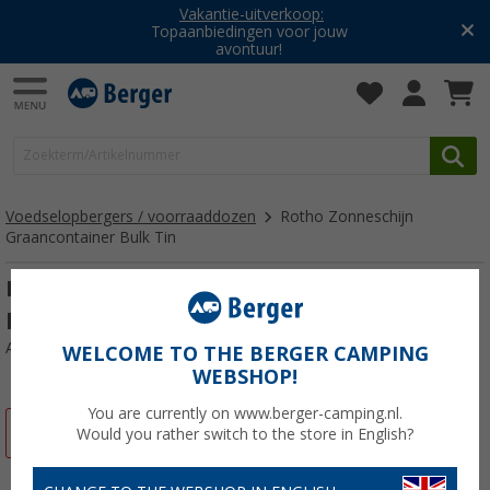
Vakantie-uitverkoop:
Topaanbiedingen voor jouw
avontuur!
Voedselopbergers / voorraaddozen
Rotho Zonneschijn
Graancontainer Bulk Tin
Rotho Sunshine Graanbak Schenkbak 4,1l
horizon blauw
Artikelnr: 398401
WELCOME TO THE BERGER CAMPING
WEBSHOP!
You are currently on www.berger-camping.nl.
-7%
Would you rather switch to the store in English?