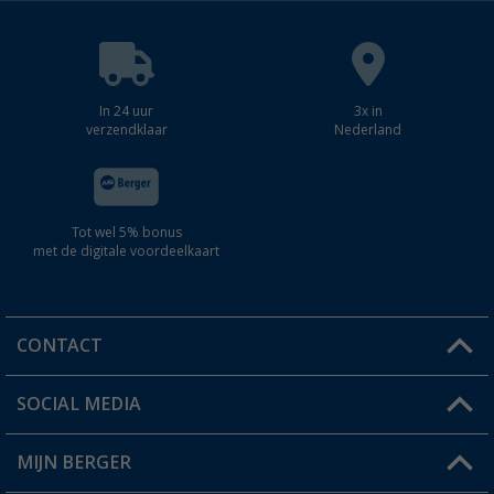
In 24 uur
3x in
verzendklaar
Nederland
Tot wel 5% bonus
met de digitale voordeelkaart
CONTACT
SOCIAL MEDIA
Een vraag?
MIJN BERGER
Winkel vinden