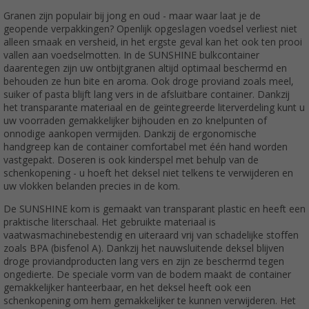
Granen zijn populair bij jong en oud - maar waar laat je de
geopende verpakkingen? Openlijk opgeslagen voedsel verliest niet
alleen smaak en versheid, in het ergste geval kan het ook ten prooi
vallen aan voedselmotten. In de SUNSHINE bulkcontainer
daarentegen zijn uw ontbijtgranen altijd optimaal beschermd en
behouden ze hun bite en aroma. Ook droge proviand zoals meel,
suiker of pasta blijft lang vers in de afsluitbare container. Dankzij
het transparante materiaal en de geïntegreerde literverdeling kunt u
uw voorraden gemakkelijker bijhouden en zo knelpunten of
onnodige aankopen vermijden. Dankzij de ergonomische
handgreep kan de container comfortabel met één hand worden
vastgepakt. Doseren is ook kinderspel met behulp van de
schenkopening - u hoeft het deksel niet telkens te verwijderen en
uw vlokken belanden precies in de kom.
De SUNSHINE kom is gemaakt van transparant plastic en heeft een
praktische literschaal. Het gebruikte materiaal is
vaatwasmachinebestendig en uiteraard vrij van schadelijke stoffen
zoals BPA (bisfenol A). Dankzij het nauwsluitende deksel blijven
droge proviandproducten lang vers en zijn ze beschermd tegen
ongedierte. De speciale vorm van de bodem maakt de container
gemakkelijker hanteerbaar, en het deksel heeft ook een
schenkopening om hem gemakkelijker te kunnen verwijderen. Het