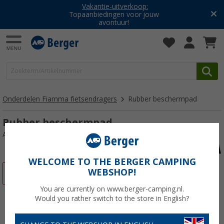
Vakantie-uitverkoop:
Topaanbiedingen voor jouw
avontuur!
Onderdelen Fiamma fietsendragers
Rubber beschermpad
Rubber beschermpad
Artikelnr: 111493
WELCOME TO THE BERGER CAMPING
WEBSHOP!
-13%
You are currently on www.berger-camping.nl.
Would you rather switch to the store in English?