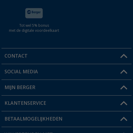
Tot wel 5% bonus
met de digitale voordeelkaart
CONTACT
SOCIAL MEDIA
Een vraag?
MIJN BERGER
Winkel vinden
KLANTENSERVICE
Mijn account
Status bestelling
BETAALMOGELIJKHEDEN
FAQ & Contact
Berger voordeelkaart
Verzendinformatie