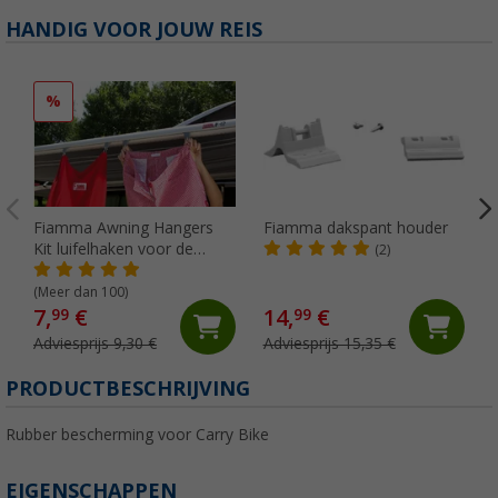
HANDIG VOOR JOUW REIS
%
Fiamma Awning Hangers
Fiamma dakspant houder
Kit luifelhaken voor de
(2)
peesgeleider
(Meer dan 100)
7,
€
14,
€
99
99
Adviesprijs 9,30 €
Adviesprijs 15,35 €
PRODUCTBESCHRIJVING
Rubber bescherming voor Carry Bike
EIGENSCHAPPEN