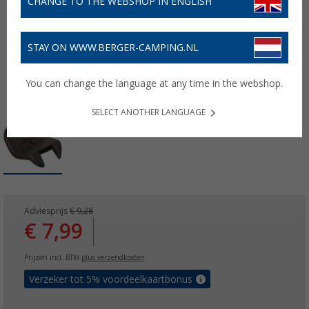
CHANGE TO THE WEBSHOP IN ENGLISH
STAY ON WWW.BERGER-CAMPING.NL
You can change the language at any time in the webshop.
SELECT ANOTHER LANGUAGE
Adviesprijs
€ 9,28
€ 7,99
Prijzen incl. BTW
plus verzendkosten
Verzeker tot 5% voordeelkaartbonus