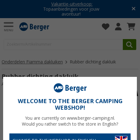
Vakantie-uitverkoop:
Topaanbiedingen voor jouw
avontuur!
Onderdelen Fiamma dakluiken
Rubber dichting dakluik
Rubber dichting dakluik
Artikelnr: 704703
WELCOME TO THE BERGER CAMPING
WEBSHOP!
You are currently on www.berger-camping.nl.
Would you rather switch to the store in English?