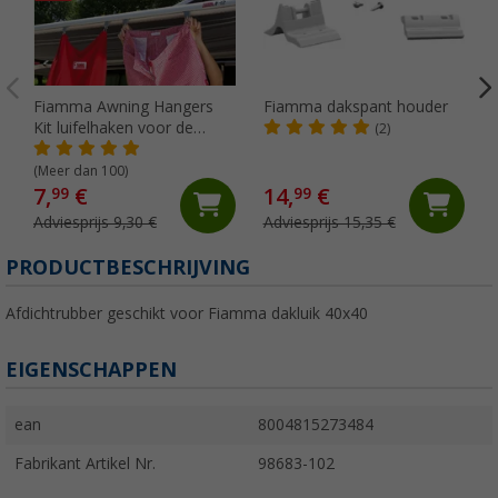
Fiamma Awning Hangers
Fiamma dakspant houder
Kit luifelhaken voor de
(2)
peesgeleider
(Meer dan 100)
7,
€
14,
€
99
99
Adviesprijs 9,30 €
Adviesprijs 15,35 €
PRODUCTBESCHRIJVING
Afdichtrubber geschikt voor Fiamma dakluik 40x40
EIGENSCHAPPEN
ean
8004815273484
Fabrikant Artikel Nr.
98683-102