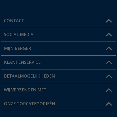
CONTACT
SOCIAL MEDIA
Een vraag?
MIJN BERGER
Winkel vinden
KLANTENSERVICE
Mijn account
Status bestelling
BETAALMOGELIJKHEDEN
FAQ & Contact
Berger voordeelkaart
Verzendinformatie
WIJ VERZENDEN MET
Verlanglijstje
Retourneren
ONZE TOPCATEGORIEËN
Catalogus