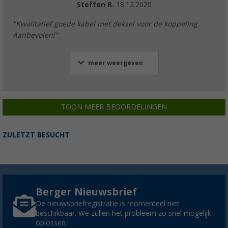
Steffen R.
18.12.2020
"Kwalitatief goede kabel met deksel voor de koppeling.
Aanbevolen!"
meer weergeven
TOON MEER BEOORDELINGEN
ZULETZT BESUCHT
Berger Nieuwsbrief
De nieuwsbriefregistratie is momenteel niet
beschikbaar. We zullen het probleem zo snel mogelijk
oplossen.