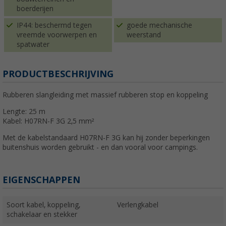
boerderijen
IP44: beschermd tegen
goede mechanische
vreemde voorwerpen en
weerstand
spatwater
PRODUCTBESCHRIJVING
Rubberen slangleiding met massief rubberen stop en koppeling
Lengte: 25 m
Kabel: H07RN-F 3G 2,5 mm²
Met de kabelstandaard H07RN-F 3G kan hij zonder beperkingen
buitenshuis worden gebruikt - en dan vooral voor campings.
EIGENSCHAPPEN
Soort kabel, koppeling,
Verlengkabel
schakelaar en stekker