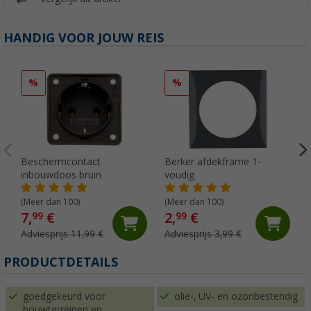
HANDIG VOOR JOUW REIS
%
%
Beschermcontact
Berker afdekframe 1-
inbouwdoos bruin
voudig
(Meer dan 100)
(Meer dan 100)
7,
€
2,
€
99
99
Adviesprijs 11,99 €
Adviesprijs 3,99 €
PRODUCTDETAILS
goedgekeurd voor
olie-, UV- en ozonbestendig
bouwterreinen en