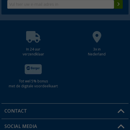
In 24 uur
3x in
verzendklaar
Nederland
Tot wel 5% bonus
met de digitale voordeelkaart
CONTACT
SOCIAL MEDIA
Een vraag?