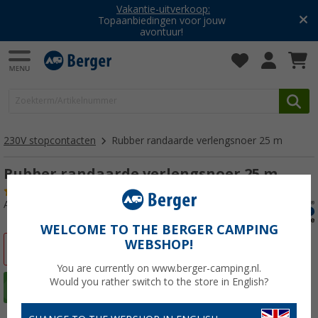
Vakantie-uitverkoop:
Topaanbiedingen voor jouw
avontuur!
230V stopcontacten
Rubber randaarde verlengsnoer 25 m
Rubber randaarde verlengsnoer 25 m
(6)
Artikelnr: 284660
WELCOME TO THE BERGER CAMPING
WEBSHOP!
-33%
You are currently on www.berger-camping.nl.
Would you rather switch to the store in English?