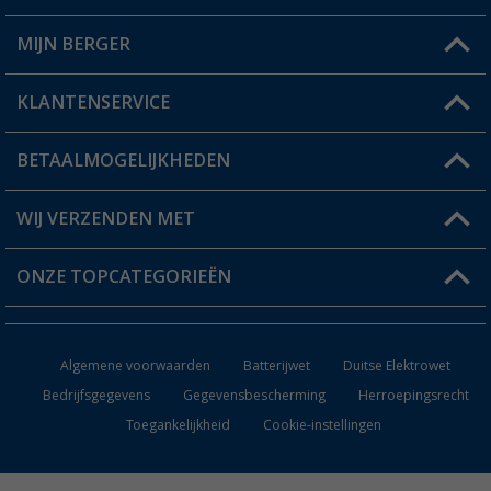
MIJN BERGER
Winkel vinden
KLANTENSERVICE
Mijn account
Status bestelling
BETAALMOGELIJKHEDEN
FAQ & Contact
Berger voordeelkaart
Verzendinformatie
WIJ VERZENDEN MET
Verlanglijstje
Retourneren
ONZE TOPCATEGORIEËN
Catalogus
Camper en caravan accessoires
Dealer worden
Algemene voorwaarden
Batterijwet
Duitse Elektrowet
Keukenaccessoires
Bedrijfsgegevens
Gegevensbescherming
Herroepingsrecht
Toegankelijkheid
Cookie-instellingen
Campingmeubilair
Campingtoiletten