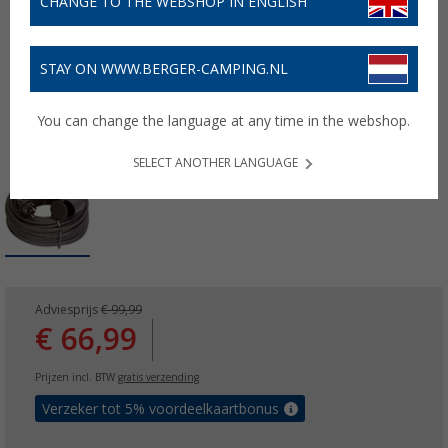
CHANGE TO THE WEBSHOP IN ENGLISH
STAY ON WWW.BERGER-CAMPING.NL
You can change the language at any time in the webshop.
SELECT ANOTHER LANGUAGE
Adviesprijs
€ 99,99
€ 66,99
Prijzen incl. BTW
gratis verzending
Verzeker tot 5% voordeelkaartbonus