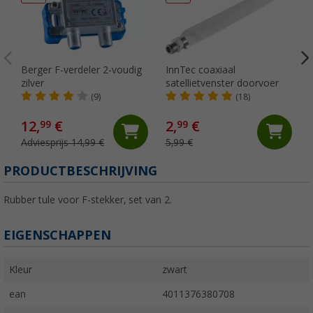
Berger F-verdeler 2-voudig
InnTec coaxiaal
zilver
satellietvenster doorvoer
(9)
(18)
12,
€
2,
€
99
99
Adviesprijs 14,99 €
5,99 €
PRODUCTBESCHRIJVING
Rubber tule voor F-stekker, set van 2.
EIGENSCHAPPEN
Kleur
zwart
ean
4011376380708