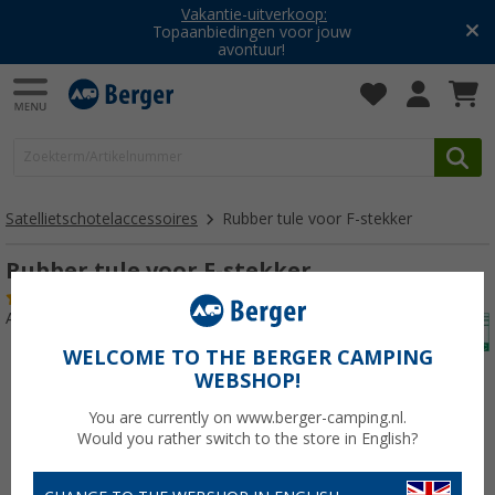
Vakantie-uitverkoop:
Topaanbiedingen voor jouw
avontuur!
Satellietschotelaccessoires
Rubber tule voor F-stekker
Rubber tule voor F-stekker
(3)
Artikelnr: 180850
WELCOME TO THE BERGER CAMPING
WEBSHOP!
You are currently on www.berger-camping.nl.
Would you rather switch to the store in English?