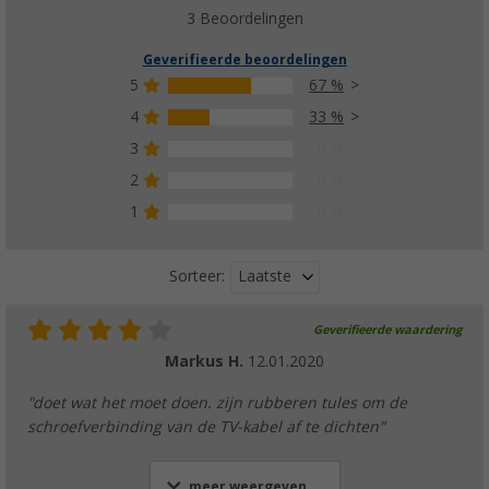
3 Beoordelingen
Geverifieerde beoordelingen
5
67 %
4
33 %
3
0 %
2
0 %
1
0 %
Laatste
Sorteer:
Geverifieerde waardering
Markus H.
12.01.2020
"doet wat het moet doen. zijn rubberen tules om de
schroefverbinding van de TV-kabel af te dichten"
meer weergeven