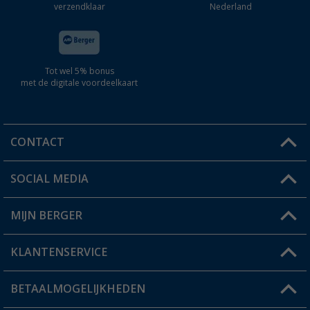
verzendklaar
Nederland
Tot wel 5% bonus
met de digitale voordeelkaart
CONTACT
SOCIAL MEDIA
Een vraag?
MIJN BERGER
Winkel vinden
KLANTENSERVICE
Mijn account
Status bestelling
BETAALMOGELIJKHEDEN
FAQ & Contact