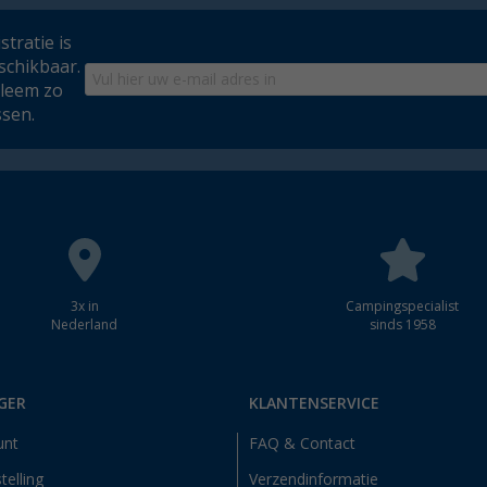
tratie is
schikbaar.
bleem zo
ssen.
3x in
Campingspecialist
Nederland
sinds 1958
GER
KLANTENSERVICE
unt
FAQ & Contact
telling
Verzendinformatie