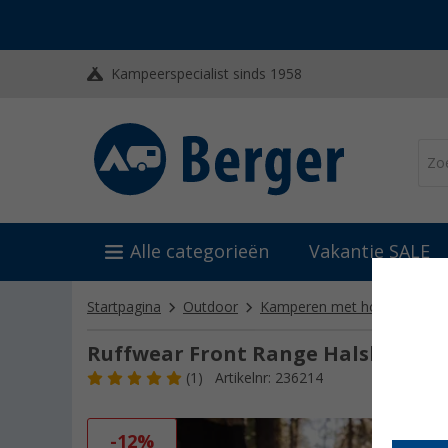
Kampeerspecialist sinds 1958
Alle categorieën
Vakantie SALE
Startpagina
Outdoor
Kamperen met honden: Access
Ruffwear Front Range Halsband 28 
(1)
Artikelnr: 236214
-12%