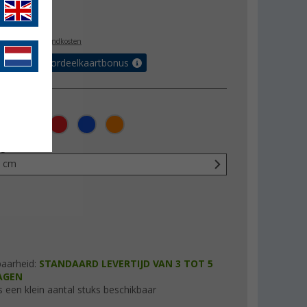
9,99
l. BTW
plus verzendkosten
r tot 5% voordeelkaartbonus
ng
6 cm
baarheid:
STANDAARD LEVERTIJD VAN 3 TOT 5
AGEN
s een klein aantal stuks beschikbaar