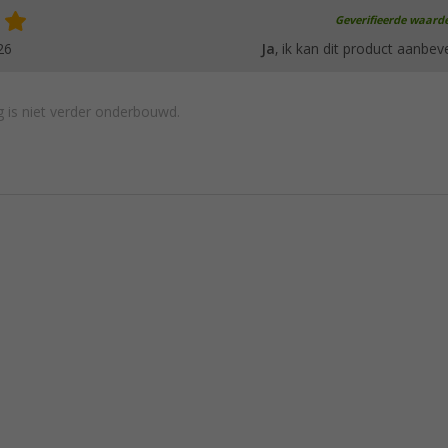
Geverifieerde waard
26
Ja
, ik kan dit product aanbev
 is niet verder onderbouwd.