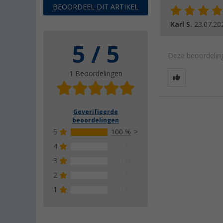
BEOORDEEL DIT ARTIKEL
Karl S.
23.07.20
5 / 5
Deze beoordeling
1 Beoordelingen
Geverifieerde
beoordelingen
5
100 %
4
0 %
3
0 %
2
0 %
1
0 %