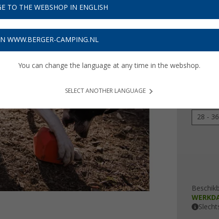
€ 1
E TO THE WEBSHOP IN ENGLISH
Prijzen inc
ON WWW.BERGER-CAMPING.NL
Verzeke
You can change the language at any time in the webshop.
Kleur
SELECT ANOTHER LANGUAGE
uitvoeri
28 - 3
Beschik
WERKD
Slecht