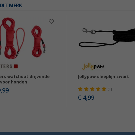
DIT MERK
ers watchout drijvende
Jollypaw sleeplijn zwart
 voor honden
9,99
(1)
€ 4,99