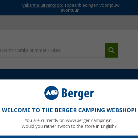
Vakantie-uitverkoop:
Topaanbiedingen voor jouw
avontuur!
oires & uitrusting
Hondentuig en hondenriemen
Ruffwear Fro
- 36 cm aurora teal
WELCOME TO THE BERGER CAMPING WEBSHOP!
You are currently on www.berger-camping.nl.
Would you rather switch to the store in English?
Adviespri