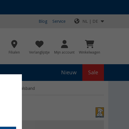
Blog
Service
NL | DE
Filialen
Verlanglijstje
Mijn account
Winkelwagen
Nieuw
Sale
nt Range Halsband
js
€ 22,90