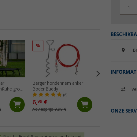
1
BESCHIKBA
%
%
Be
INFORMAT
ar
Berger hondenriem anker
Berger PawCastle
nRuhe groot
BodenBuddy
hondenomheining, 
Ver
(6)
6,
€
79,
€
99
99
€
Adviesprijs 9,99 €
Adviesprijs 99,99 €
ONZE SERV
Past bij Front Range Harnas en Leiband