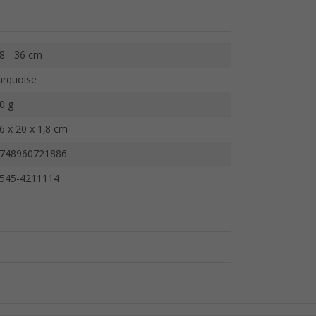
8 - 36 cm
urquoise
0 g
6 x 20 x 1,8 cm
748960721886
545-4211114