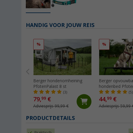
HANDIG VOOR JOUW REIS
%
%
Berger hondenomheining
Berger opvouwba
PfotenPalast 8 st
hondenbed Pfote
tot 80 kg (XXL)
(3)
(5)
79,
€
44,
€
99
99
Adviesprijs 99,99 €
Adviesprijs 59,99 
PRODUCTDETAILS
Praktisch