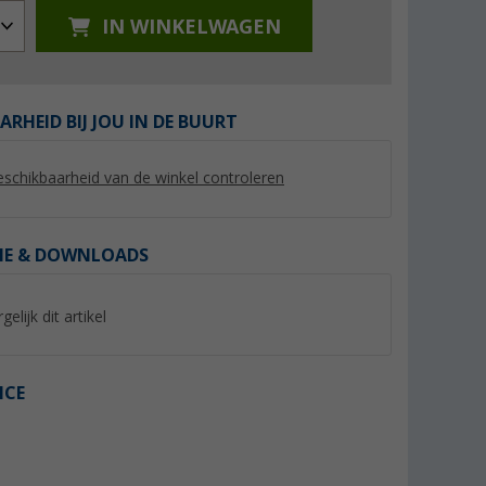
IN WINKELWAGEN
ARHEID BIJ JOU IN DE BUURT
schikbaarheid van de winkel controleren
IE & DOWNLOADS
Peggy Peg grondanker met
horizontaal FIX ho
8-delig
schokdemper voor het
cm hoog 25 m lang
gelijk dit artikel
aanlijnen van dieren
(4)
31,
€
102,- €
99
Adviesprijs 35,50 €
Adviesprijs 102,99 €
ICE