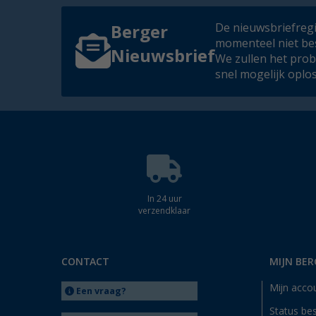
De nieuwsbriefregis
Berger
momenteel niet be
Nieuwsbrief
We zullen het pro
snel mogelijk oplo
In 24 uur
verzendklaar
CONTACT
MIJN BER
Mijn acco
Een vraag?
Status bes