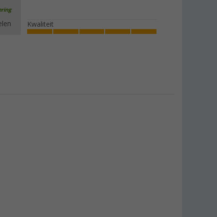
ering
elen
Kwaliteit