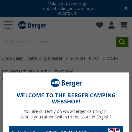
Vakantie-uitverkoop:
Topaanbiedingen voor jouw
avontuur!
Onderdelen Thetford koelkasten
SC400HT PLAAT L D/GRY
SC400HT PLAAT L D/GRY
Artikelnr: SC400HTPLATELDGR240002I
WELCOME TO THE BERGER CAMPING
WEBSHOP!
You are currently on www.berger-camping.nl.
Would you rather switch to the store in English?