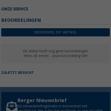
ONZE SERVICE
BEOORDELINGEN
BEOORDEEL DIT ARTIKEL
Dit artikel heeft nog geen beoordelingen.
Wees de eerste – jouw beoordeling telt!
ZULETZT BESUCHT
Berger Nieuwsbrief
De nieuwsbriefregistratie is momenteel niet
beschikbaar. We zullen het probleem zo snel mogelijk