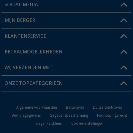
SOCIAL MEDIA
Een vraag?
MIJN BERGER
Winkel vinden
KLANTENSERVICE
Mijn account
Status bestelling
BETAALMOGELIJKHEDEN
FAQ & Contact
Berger voordeelkaart
Verzendinformatie
WIJ VERZENDEN MET
Verlanglijstje
Retourneren
ONZE TOPCATEGORIEËN
Catalogus
Camper en caravan accessoires
Dealer worden
Algemene voorwaarden
Batterijwet
Duitse Elektrowet
Keukenaccessoires
Bedrijfsgegevens
Gegevensbescherming
Herroepingsrecht
Toegankelijkheid
Cookie-instellingen
Campingmeubilair