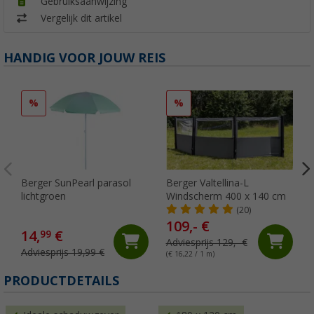
Gebruiksaanwijzing
Vergelijk dit artikel
HANDIG VOOR JOUW REIS
%
%
Berger SunPearl parasol
Berger Valtellina-L
lichtgroen
Windscherm 400 x 140 cm
(20)
109,- €
14,
€
99
Adviesprijs 129,- €
Adviesprijs 19,99 €
(€ 16,22 / 1 m)
(
PRODUCTDETAILS