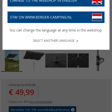
CHANGE TO THE WEBSHOP IN ENGLISH
STAY ON WWW.BERGER-CAMPING.NL
You can change the language at any time in the webshop.
SELECT ANOTHER LANGUAGE
Adviesprijs
€ 57,90
€ 49,99
Prijzen incl. BTW
plus verzendkosten
Verzeker tot 5% voordeelkaartbonus