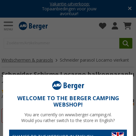
Vakantie-uitverkoop:
Topaanbiedingen voor jouw
avontuur!
Windschermen & parasols
Schneider parasol Locarno vierkant
Schneider Schirme Locarno balkonparaplu
180 x 120 cm antraciet
(7)
Artikelnr: 887601
WELCOME TO THE BERGER CAMPING
WEBSHOP!
You are currently on www.berger-camping.nl.
-13%
Would you rather switch to the store in English?