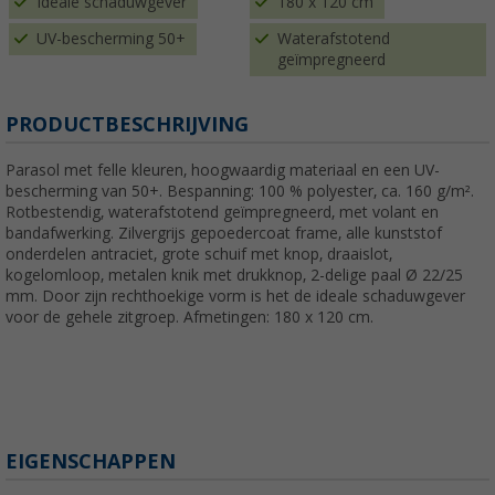
Ideale schaduwgever
180 x 120 cm
UV-bescherming 50+
Waterafstotend
geïmpregneerd
PRODUCTBESCHRIJVING
Parasol met felle kleuren, hoogwaardig materiaal en een UV-
bescherming van 50+. Bespanning: 100 % polyester, ca. 160 g/m².
Rotbestendig, waterafstotend geïmpregneerd, met volant en
bandafwerking. Zilvergrijs gepoedercoat frame, alle kunststof
onderdelen antraciet, grote schuif met knop, draaislot,
kogelomloop, metalen knik met drukknop, 2-delige paal Ø 22/25
mm. Door zijn rechthoekige vorm is het de ideale schaduwgever
voor de gehele zitgroep. Afmetingen: 180 x 120 cm.
EIGENSCHAPPEN