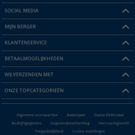
SOCIAL MEDIA
Een vraag?
MIJN BERGER
Winkel vinden
KLANTENSERVICE
Mijn account
Status bestelling
BETAALMOGELIJKHEDEN
FAQ & Contact
Berger voordeelkaart
Verzendinformatie
WIJ VERZENDEN MET
Verlanglijstje
Retourneren
ONZE TOPCATEGORIEËN
Catalogus
Camper en caravan accessoires
Dealer worden
Algemene voorwaarden
Batterijwet
Duitse Elektrowet
Keukenaccessoires
Bedrijfsgegevens
Gegevensbescherming
Herroepingsrecht
Toegankelijkheid
Cookie-instellingen
Campingmeubilair