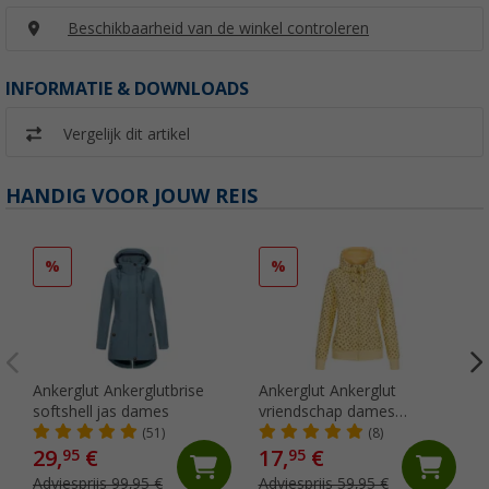
Beschikbaarheid van de winkel controleren
INFORMATIE & DOWNLOADS
Vergelijk dit artikel
HANDIG VOOR JOUW REIS
%
%
Ankerglut Ankerglutbrise
Ankerglut Ankerglut
softshell jas dames
vriendschap dames
sweatshirt jas
(51)
(8)
29,
€
17,
€
95
95
Adviesprijs 99,95 €
Adviesprijs 59,95 €