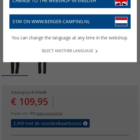
CHANGE TO THE WEBSHOP IN ENGLISH
STAY ON WWW.BERGER-CAMPING.NL
You can change the language at any time in the webshop.
SELECT ANOTHER LANGUAGE
Adviesprijs
€ 119,95
€ 109,95
Prijzen incl. BTW
gratis verzending
3,30
€ met de voordeelkaartbonus