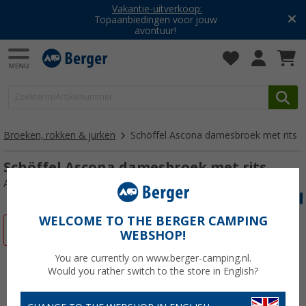
Vakantie-uitverkoop:
Topaanbiedingen voor jouw
avontuur!
Broeken, rokken & jurken
Schöffel Ascona damesbroek met rits
Schöffel Ascona damesbroek met rits
Artikelnr: 66228946
WELCOME TO THE BERGER CAMPING
-8%
WEBSHOP!
You are currently on www.berger-camping.nl.
Would you rather switch to the store in English?