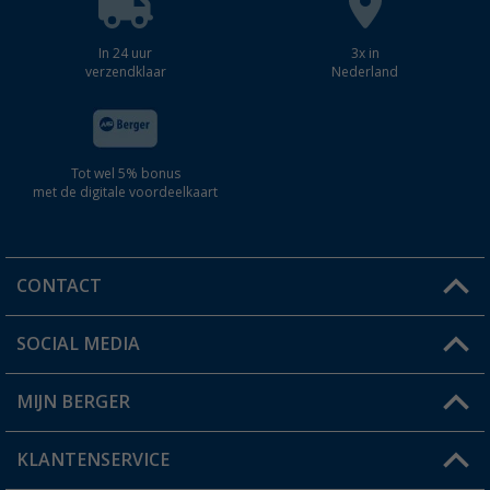
In 24 uur
3x in
verzendklaar
Nederland
Tot wel 5% bonus
met de digitale voordeelkaart
CONTACT
SOCIAL MEDIA
Een vraag?
MIJN BERGER
Winkel vinden
KLANTENSERVICE
Mijn account