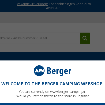
Vakantie-uitverkoop:
Topaanbiedingen voor jouw
avontuur!
jurken
Schöffel Engadin1 Warme Damesbroek
roek
WELCOME TO THE BERGER CAMPING WEBSHOP!
You are currently on www.berger-camping.nl.
Would you rather switch to the store in English?
Adviespri