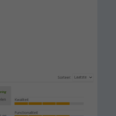
Laatste
Sorteer:
ering
elen
Kwaliteit
Functionaliteit
k op