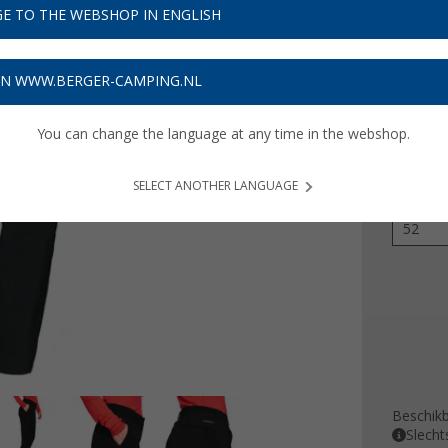
€ 1
E TO THE WEBSHOP IN ENGLISH
Prijzen inc
ON WWW.BERGER-CAMPING.NL
3,90
€ m
You can change the language at any time in the webshop.
Kleur
SELECT ANOTHER LANGUAGE
Maat
52
Beschik
Slecht