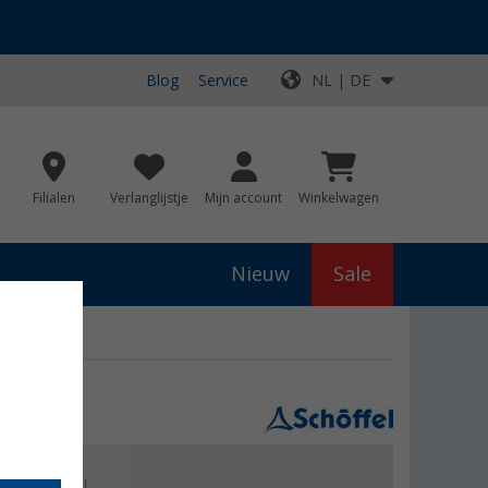
Blog
Service
NL | DE
Filialen
Verlanglijstje
Mijn account
Winkelwagen
Nieuw
Sale
js
€ 149,95