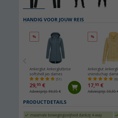
HANDIG VOOR JOUW REIS
%
%
Ankerglut Ankerglutbrise
Ankerglut Ankergl
softshell jas dames
vriendschap dame
jas
(51)
(8)
29,
€
17,
€
95
95
Adviesprijs 99,95 €
Adviesprijs 59,95 
PRODUCTDETAILS
maximale bewegingsvrijheid dankzij 4-way