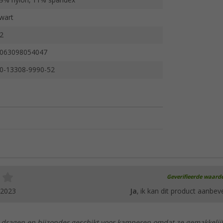
9% nylon, 11% spandex
wart
2
063098054047
0-13308-9990-52
Geverifieerde waard
.2023
Ja
, ik kan dit product aanbev
e dragen en bijzonder geschikt voor kamperen omdat ze gemakkelij