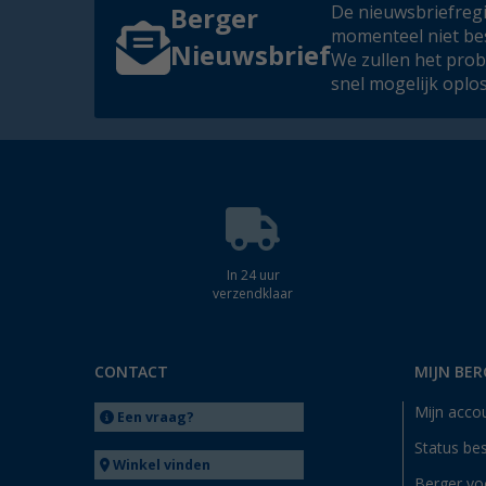
De nieuwsbriefregis
Berger
momenteel niet be
Nieuwsbrief
We zullen het pro
snel mogelijk oplo
In 24 uur
verzendklaar
CONTACT
MIJN BER
Mijn acco
Een vraag?
Status bes
Winkel vinden
Berger vo