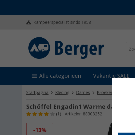
Kampeerspecialist sinds 1958
Alle categorieën
Vakantie SALE
Startpagina
Kleding
Dames
Broeken, rokken & 
Schöffel Engadin1 Warme damesb
(1)
Artikelnr: 88303252
-13%