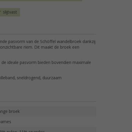
slijtvast
de pasvorm van de Schöffel wandelbroek dankzij
 onzichtbare riem. Dit maakt de broek een
n de ideale pasvorm bieden bovendien maximale
ailleband, sneldrogend, duurzaam
ange broek
Dames