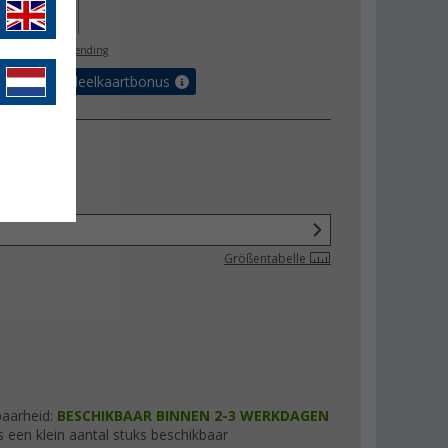
29,95
l. BTW
gratis verzending
et de voordeelkaartbonus
Größentabelle
baarheid:
BESCHIKBAAR BINNEN 2-3 WERKDAGEN
s een klein aantal stuks beschikbaar