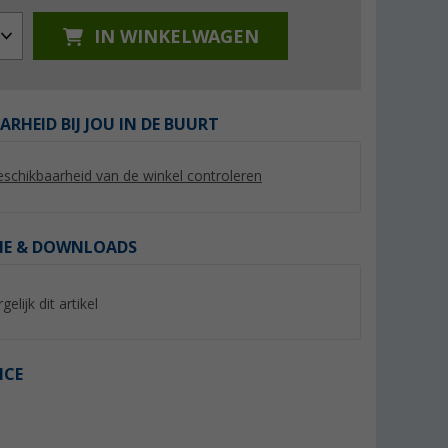
IN WINKELWAGEN
ARHEID BIJ JOU IN DE BUURT
%
%
schikbaarheid van de winkel controleren
IE & DOWNLOADS
utmeer
Ankerglut Ankerglutsonne
Berggids Lima II R
dames patchwork jas
voor vrouwen en 
(1)
(41)
gelijk dit artikel
29,
€
19,
€
95
95
€
Adviesprijs 59,95 €
Adviesprijs 39,95 €
ICE