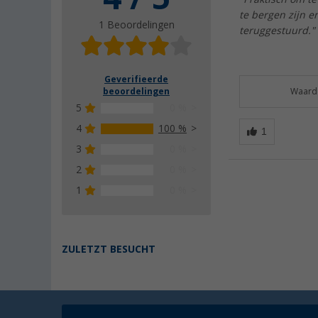
te bergen zijn e
1 Beoordelingen
teruggestuurd."
Geverifieerde
beoordelingen
Waarde
5
0 %
4
100 %
3
0 %
2
0 %
1
0 %
ZULETZT BESUCHT