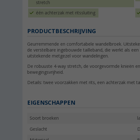
stretch
één achterzak met ritssluiting
PRODUCTBESCHRIJVING
Geurremmende en comfortabele wandelbroek. Uitsteken
de verstelbare ingebouwde tailleband, die werkt als een
uitstekende metgezel voor wandelingen.
De robuuste 4-way stretch, de voorgevormde knieën e
bewegingsvrijheid.
Details: twee voorzakken met rits, een achterzak met t
EIGENSCHAPPEN
Soort broeken
l
Geslacht