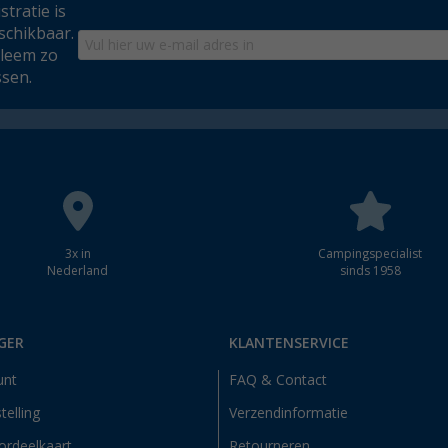
tratie is
schikbaar.
bleem zo
ssen.
3x in
Campingspecialist
Nederland
sinds 1958
GER
KLANTENSERVICE
unt
FAQ & Contact
telling
Verzendinformatie
ordeelkaart
Retourneren