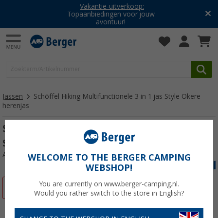
Vakantie-uitverkoop:
Topaanbiedingen voor jouw
avontuur!
Jassen
Schöffel Hiking Multifunctionele 3 in 1 jas Style Okere
herenjas
Schöffel Hiking Multifunctionele 3 in 1 jas
Style Okere herenjas
Artikelnr: 33491756
WELCOME TO THE BERGER CAMPING
WEBSHOP!
You are currently on www.berger-camping.nl.
-20%
Would you rather switch to the store in English?