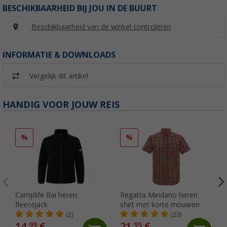
BESCHIKBAARHEID BIJ JOU IN DE BUURT
Beschikbaarheid van de winkel controleren
INFORMATIE & DOWNLOADS
Vergelijk dit artikel
HANDIG VOOR JOUW REIS
%
%
Camplife Rai heren
Regatta Mindano heren
fleecejack
shirt met korte mouwen
(2)
(23)
14,
€
21,
€
99
95