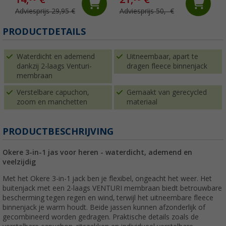
Adviesprijs 29,95 €
Adviesprijs 50,- €
PRODUCTDETAILS
Waterdicht en ademend
Uitneembaar, apart te
dankzij 2-laags Venturi-
dragen fleece binnenjack
membraan
Verstelbare capuchon,
Gemaakt van gerecycled
zoom en manchetten
materiaal
PRODUCTBESCHRIJVING
Okere 3-in-1 jas voor heren - waterdicht, ademend en
veelzijdig
Met het Okere 3-in-1 jack ben je flexibel, ongeacht het weer. Het
buitenjack met een 2-laags VENTURI membraan biedt betrouwbare
bescherming tegen regen en wind, terwijl het uitneembare fleece
binnenjack je warm houdt. Beide jassen kunnen afzonderlijk of
gecombineerd worden gedragen. Praktische details zoals de