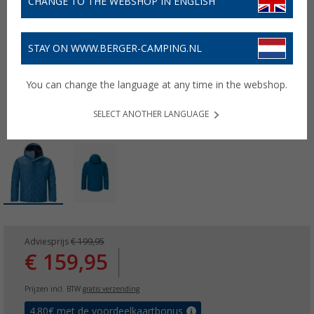
CHANGE TO THE WEBSHOP IN ENGLISH
STAY ON WWW.BERGER-CAMPING.NL
You can change the language at any time in the webshop.
SELECT ANOTHER LANGUAGE
Adviesprijs
€ 199,95
€ 159,95
Prijzen incl. BTW
gratis verzending
4,80
€ met de voordeelkaartbonus