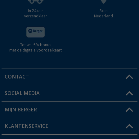
In 24 uur
3x in
verzendklaar
Nederland
Tot wel 5% bonus
met de digitale voordeelkaart
CONTACT
SOCIAL MEDIA
Een vraag?
MIJN BERGER
Winkel vinden
KLANTENSERVICE
Mijn account