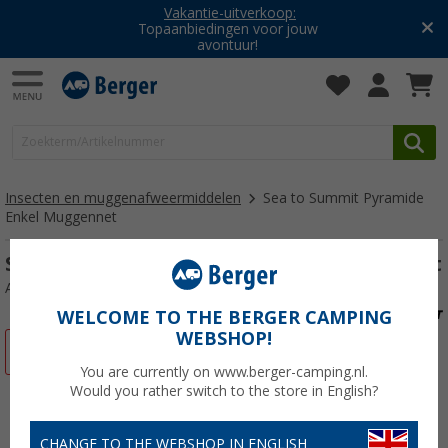
Vakantie-uitverkoop:
Topaanbiedingen voor jouw
avontuur!
Insecten en muggenafweermiddelen
Sea to Summit Pyramide
Enkel Muggennet
Sea to Summit Pyramide Enkel Muggennet
Artikelnr: 513290
WELCOME TO THE BERGER CAMPING
WEBSHOP!
-22%
You are currently on www.berger-camping.nl.
Would you rather switch to the store in English?
CHANGE TO THE WEBSHOP IN ENGLISH