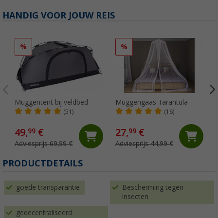
HANDIG VOOR JOUW REIS
%
%
Muggentent bij veldbed
Muggengaas Tarantula
(51)
(16)
49,
€
27,
€
99
99
Adviesprijs 69,99 €
Adviesprijs 44,99 €
PRODUCTDETAILS
goede transparantie
Bescherming tegen
insecten
gedecentraliseerd