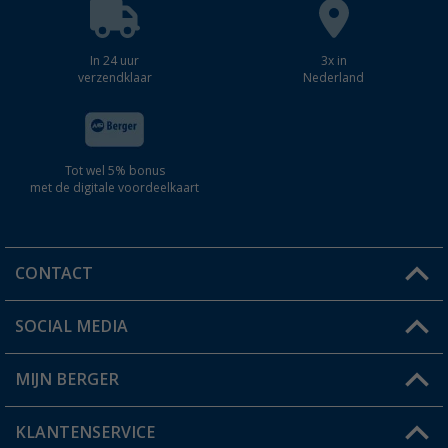
In 24 uur
3x in
verzendklaar
Nederland
Tot wel 5% bonus
met de digitale voordeelkaart
CONTACT
SOCIAL MEDIA
Een vraag?
MIJN BERGER
Winkel vinden
KLANTENSERVICE
Mijn account