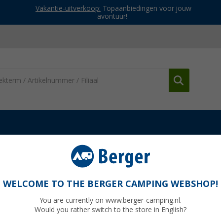
Vakantie-uitverkoop:
Topaanbiedingen voor jouw
avontuur!
Toiletzakken & toebehoren
Separett scharnier voor Separett Villa s
lla serie
WELCOME TO THE BERGER CAMPING WEBSHOP!
You are currently on www.berger-camping.nl.
Would you rather switch to the store in English?