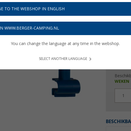
€ 6
E TO THE WEBSHOP IN ENGLISH
Prijzen inc
Verzeke
ON WWW.BERGER-CAMPING.NL
You can change the language at any time in the webshop.
SELECT ANOTHER LANGUAGE
Beschik
WEKEN
1
BESCHIKBA