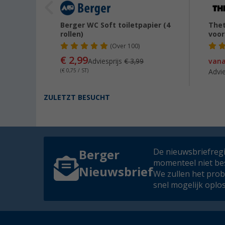
a
Berger WC Soft toiletpapier (4
The
rollen)
voor
(
Over
100)
€ 2,99
95
Adviesprijs
€ 3,99
van
(€ 0,75 / ST)
Advie
ZULETZT BESUCHT
De nieuwsbriefregis
Berger
momenteel niet be
Nieuwsbrief
We zullen het pro
snel mogelijk oplo