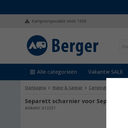
Kampeerspecialist sinds 1958
Alle categorieën
Vakantie SALE
Startpagina
Water & Sanitair
Campingtoiletten
Separett scharnier voor Separett Vi
Artikelnr: 612251