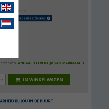
9,95
l. BTW
gratis verzending
r tot 5% voordeelkaartbonus
baarheid:
STANDAARD LEVERTIJD VAN MAXIMAAL 3
IN WINKELWAGEN
ARHEID BIJ JOU IN DE BUURT