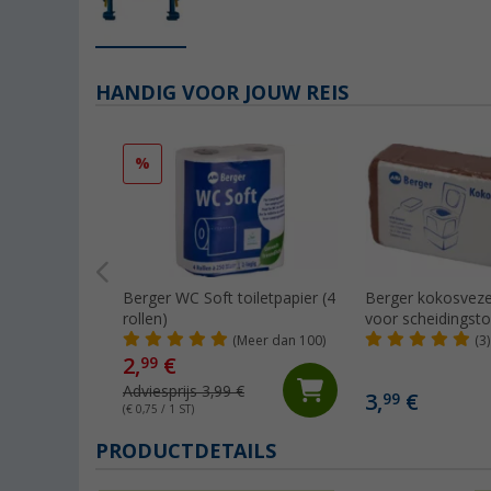
HANDIG VOOR JOUW REIS
%
Berger WC Soft toiletpapier (4
Berger kokosveze
rollen)
voor scheidingsto
(Meer dan 100)
(3)
2,
€
99
Adviesprijs 3,99 €
3,
€
99
(€ 0,75 / 1 ST)
PRODUCTDETAILS