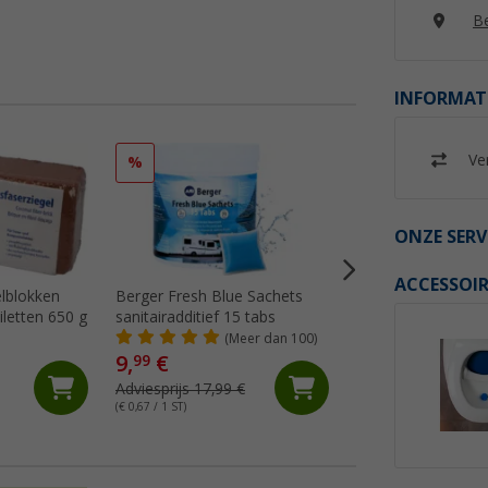
Be
INFORMAT
Ver
%
%
ONZE SERV
ACCESSOIR
lblokken
Berger Fresh Blue Sachets
Thetford Aqua Ke
iletten 650 g
sanitairadditief 15 tabs
Sachets sanitairadd
tabs
(Meer dan 100)
(Me
9,
€
15,
€
99
99
Adviesprijs 17,99 €
Adviesprijs 19,95 €
(€ 0,67 / 1 ST)
(€ 1,07 / 1 ST)