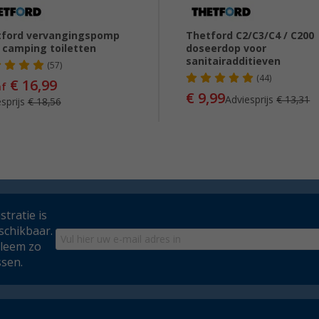
tford vervangingspomp
Thetford C2/C3/C4 / C200
 camping toiletten
doseerdop voor
sanitairadditieven
(57)
(44)
€ 16,99
af
€ 9,99
Adviesprijs
€ 13,31
sprijs
€ 18,56
tratie is
schikbaar.
bleem zo
ssen.