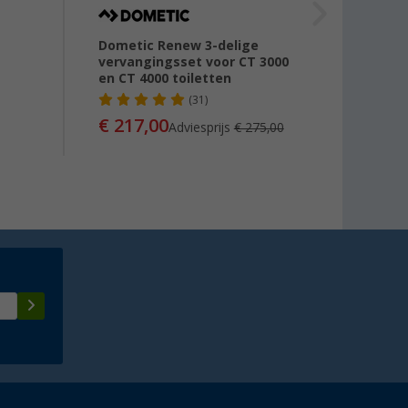
Dometic Renew 3-delige
Thetfo
vervangingsset voor CT 3000
deksel
en CT 4000 toiletten
(31)
€ 76
€ 217,00
Adviesprijs
€ 275,00