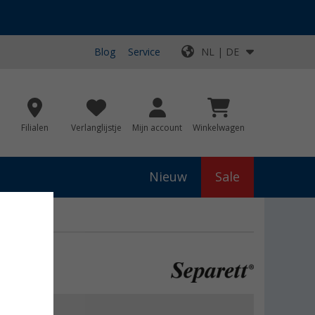
Blog
Service
NL | DE
Filialen
Verlanglijstje
Mijn account
Winkelwagen
Nieuw
Sale
erie