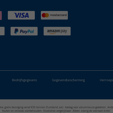
Bedrijfsgegevens
Gegevensbescherming
Herroepi
. btw, gratis bezorging vanaf €50 binnen Duitsland, excl. toeslag voor volumineuze goederen. And
fouten en omissies voorbehouden. Illustraties vergelijkbaar. Alleen zolang de voorraad strekt.