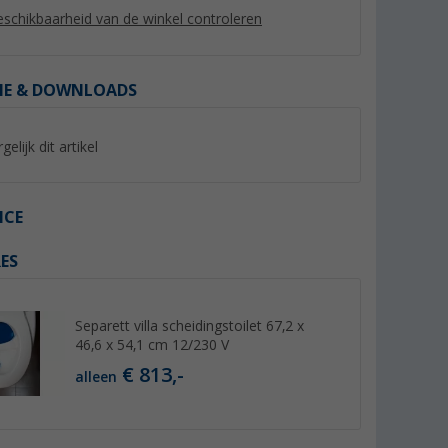
schikbaarheid van de winkel controleren
IE & DOWNLOADS
gelijk dit artikel
%
%
ICE
ES
m Blue
Thetford aqua kem blauwe
Berger Fresh Blue
itief 15
sanitaire vloeistof 2 liter
sanitairvloeistof 2.5 
Sanitair additief vo
er dan 100)
(Meer dan 100)
(81)
Separett villa scheidingstoilet 67,2 x
afvaltank
12,
€
7,
€
99
99
46,6 x 54,1 cm 12/230 V
Adviesprijs 17,95 €
Adviesprijs 9,99 €
€ 813,-
(€ 6,50 / 1 l)
(€ 3,20 / 1 l)
alleen