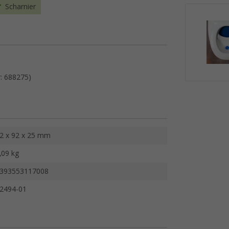
Scharnier
r: 688275)
2 x 92 x 25 mm
,09 kg
393553117008
2494-01