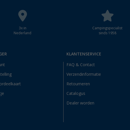
3x in
Campingspecialist
Nederland
sinds 1958
GER
KLANTENSERVICE
unt
FAQ & Contact
telling
Verzendinformatie
ordeelkaart
Retourneren
tje
Catalogus
Dealer worden