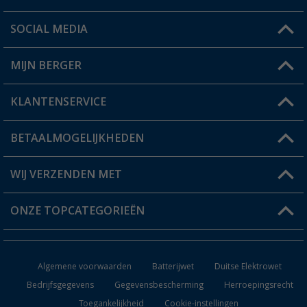
SOCIAL MEDIA
Een vraag?
MIJN BERGER
Winkel vinden
KLANTENSERVICE
Mijn account
Status bestelling
BETAALMOGELIJKHEDEN
FAQ & Contact
Berger voordeelkaart
Verzendinformatie
WIJ VERZENDEN MET
Verlanglijstje
Retourneren
ONZE TOPCATEGORIEËN
Catalogus
Camper en caravan accessoires
Dealer worden
Algemene voorwaarden
Batterijwet
Duitse Elektrowet
Keukenaccessoires
Bedrijfsgegevens
Gegevensbescherming
Herroepingsrecht
Toegankelijkheid
Cookie-instellingen