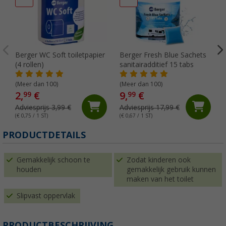
Berger WC Soft toiletpapier
Berger Fresh Blue Sachets
(4 rollen)
sanitairadditief 15 tabs
(Meer dan 100)
(Meer dan 100)
2,
€
9,
€
99
99
Adviesprijs 3,99 €
Adviesprijs 17,99 €
(€ 0,75 / 1 ST)
(€ 0,67 / 1 ST)
(
PRODUCTDETAILS
Gemakkelijk schoon te
Zodat kinderen ook
houden
gemakkelijk gebruik kunnen
maken van het toilet
Slipvast oppervlak
PRODUCTBESCHRIJVING