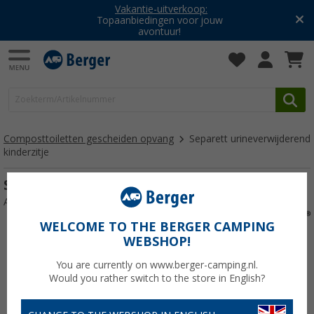
Vakantie-uitverkoop:
Topaanbiedingen voor jouw
avontuur!
Composttoiletten gescheiden opvang
Separett urineverwijderend
kinderzitje
Separett urineverwijderend kinderzitje
Artikelnr: 311656
WELCOME TO THE BERGER CAMPING
WEBSHOP!
You are currently on www.berger-camping.nl.
Would you rather switch to the store in English?