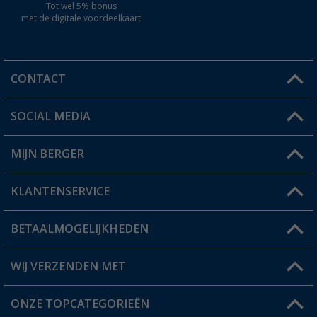
Tot wel 5% bonus
met de digitale voordeelkaart
CONTACT
SOCIAL MEDIA
Een vraag?
MIJN BERGER
Winkel vinden
KLANTENSERVICE
Mijn account
Status bestelling
BETAALMOGELIJKHEDEN
FAQ & Contact
Berger voordeelkaart
Verzendinformatie
WIJ VERZENDEN MET
Verlanglijstje
Retourneren
ONZE TOPCATEGORIEËN