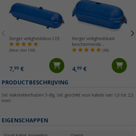
Berger veiligheidsbox CEE
Berger veiligheidskast
beschermende
contactverbindingen
(Meer dan 100)
(98)
7,
€
4,
€
99
99
PRODUCTBESCHRIJVING
Set vlakstekkerhulzen 5-dlg. Set geschikt voor kabels van 1,0 tot 2,5
mm².
EIGENSCHAPPEN
Soort kabel, koppeling,
Overig