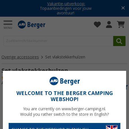
Vakantie-uitverkoop:
Topaanbiedingen voor jouw
avontuur!
Overige accessoires
Set vlakstekkerhulzen
Set vlakstekkerhulzen
(2)
Artikelnr: 160580
WELCOME TO THE BERGER CAMPING
WEBSHOP!
You are currently on www.berger-camping.nl.
Would you rather switch to the store in English?