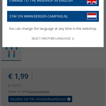
CHANGE TO THE WEBSHOP IN ENGLISH
STAY ON WWW.BERGER-CAMPING.NL
You can change the language at any time in the webshop.
SELECT ANOTHER LANGUAGE
€ 1,99
€ 13,27 / l
Prijzen incl. BTW
plus verzendkosten
Verzeker tot 5% voordeelkaartbonus