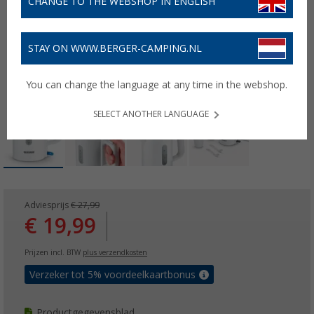
CHANGE TO THE WEBSHOP IN ENGLISH
STAY ON WWW.BERGER-CAMPING.NL
You can change the language at any time in the webshop.
SELECT ANOTHER LANGUAGE
Adviesprijs
€ 27,99
€ 19,99
Prijzen incl. BTW
plus verzendkosten
Verzeker tot 5% voordeelkaartbonus
Productgegevensblad