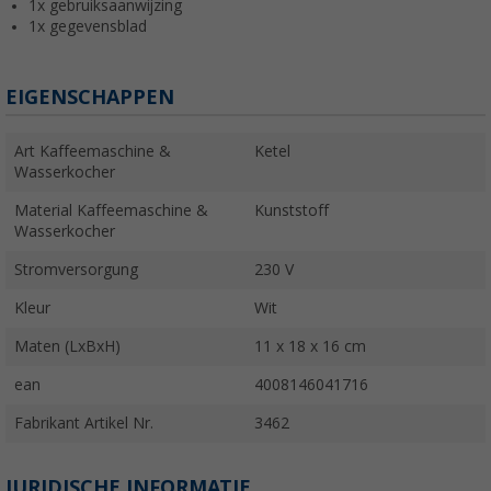
1x gebruiksaanwijzing
1x gegevensblad
EIGENSCHAPPEN
Art Kaffeemaschine &
Ketel
Wasserkocher
Material Kaffeemaschine &
Kunststoff
Wasserkocher
Stromversorgung
230 V
Kleur
Wit
Maten (LxBxH)
11 x 18 x 16 cm
ean
4008146041716
Fabrikant Artikel Nr.
3462
JURIDISCHE INFORMATIE