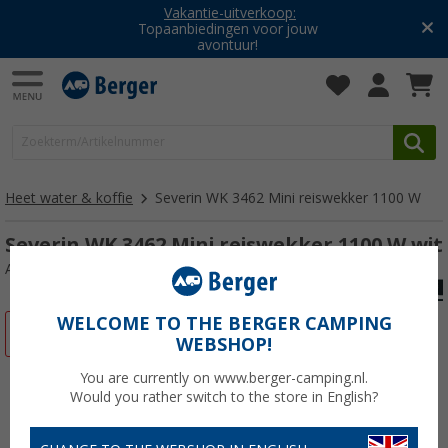
Vakantie-uitverkoop:
Topaanbiedingen voor jouw
avontuur!
Heet water & koffie
Severin WK 3462 Mini reiswekker 1100 W
Severin WK 3462 Mini reiswekker 1100 W wit
Artikelnr: 735219
WELCOME TO THE BERGER CAMPING
-28%
WEBSHOP!
You are currently on www.berger-camping.nl.
Would you rather switch to the store in English?