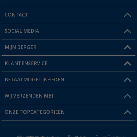
CONTACT
SOCIAL MEDIA
Een vraag?
MIJN BERGER
Winkel vinden
KLANTENSERVICE
Mijn account
Status bestelling
BETAALMOGELIJKHEDEN
FAQ & Contact
Berger voordeelkaart
Verzendinformatie
WIJ VERZENDEN MET
Verlanglijstje
Retourneren
ONZE TOPCATEGORIEËN
Catalogus
Camper en caravan accessoires
Dealer worden
Algemene voorwaarden
Batterijwet
Duitse Elektrowet