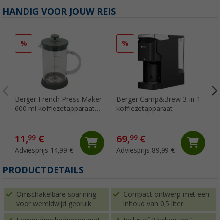
HANDIG VOOR JOUW REIS
%
%
Berger French Press Maker
Berger Camp&Brew 3-in-1-
600 ml koffiezetapparaat
koffiezetapparaat
voor 3 kopjes groen
11,
€
69,
€
99
99
Adviesprijs 14,99 €
Adviesprijs 89,99 €
PRODUCTDETAILS
Omschakelbare spanning
Compact ontwerp met een
voor wereldwijd gebruik
inhoud van 0,5 liter
Eenvoudige bediening met
Inclusief 2 bekers en 2