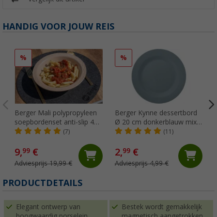
HANDIG VOOR JOUW REIS
%
%
Berger Mali polypropyleen
Berger Kynne dessertbord
soepbordenset anti-slip 4
Ø 20 cm donkerblauw mix
st. Ø 21,5 cm passend bij
& match
(7)
(11)
het Mali serviesset
9,
€
2,
€
99
99
Adviesprijs 19,99 €
Adviesprijs 4,99 €
PRODUCTDETAILS
Elegant ontwerp van
Bestek wordt gemakkelijk
hoogwaardig porselein.
magnetisch aangetrokken