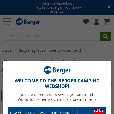
Vakantie-uitverkoop:
Topaanbiedingen voor jouw
avontuur!
Borden
Silwy magnetisch diner bord set van 2
Silwy magnetisch diner bord set van 2
APRICOT
Artikelnr: 190567
WELCOME TO THE BERGER CAMPING
WEBSHOP!
You are currently on www.berger-camping.nl.
-12%
Would you rather switch to the store in English?
CHANGE TO THE WEBSHOP IN ENGLISH