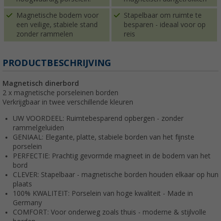
Magnetische bodem voor
Stapelbaar om ruimte te
een veilige, stabiele stand
besparen - ideaal voor op
zonder rammelen
reis
PRODUCTBESCHRIJVING
Magnetisch dinerbord
2 x magnetische porseleinen borden
Verkrijgbaar in twee verschillende kleuren
UW VOORDEEL: Ruimtebesparend opbergen - zonder
rammelgeluiden
GENIAAL: Elegante, platte, stabiele borden van het fijnste
porselein
PERFECTIE: Prachtig gevormde magneet in de bodem van het
bord
CLEVER: Stapelbaar - magnetische borden houden elkaar op hun
plaats
100% KWALITEIT: Porselein van hoge kwaliteit - Made in
Germany
COMFORT: Voor onderweg zoals thuis - moderne & stijlvolle