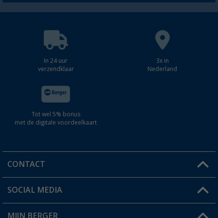
In 24 uur
3x in
verzendklaar
Nederland
Tot wel 5% bonus
met de digitale voordeelkaart
CONTACT
SOCIAL MEDIA
Een vraag?
MIJN BERGER