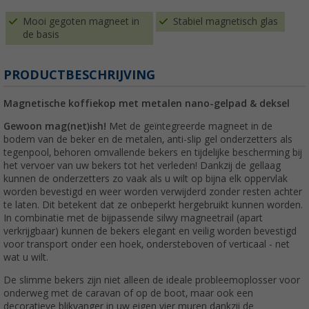
Mooi gegoten magneet in
Stabiel magnetisch glas
de basis
PRODUCTBESCHRIJVING
Magnetische koffiekop met metalen nano-gelpad & deksel
Gewoon mag(net)ish!
Met de geïntegreerde magneet in de
bodem van de beker en de metalen, anti-slip gel onderzetters als
tegenpool, behoren omvallende bekers en tijdelijke bescherming bij
het vervoer van uw bekers tot het verleden! Dankzij de gellaag
kunnen de onderzetters zo vaak als u wilt op bijna elk oppervlak
worden bevestigd en weer worden verwijderd zonder resten achter
te laten. Dit betekent dat ze onbeperkt hergebruikt kunnen worden.
In combinatie met de bijpassende silwy magneetrail (apart
verkrijgbaar) kunnen de bekers elegant en veilig worden bevestigd
voor transport onder een hoek, ondersteboven of verticaal - net
wat u wilt.
De slimme bekers zijn niet alleen de ideale probleemoplosser voor
onderweg met de caravan of op de boot, maar ook een
decoratieve blikvanger in uw eigen vier muren dankzij de