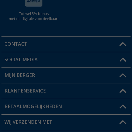
Tot wel 5% bonus
met de digitale voordeelkaart
CONTACT
SOCIAL MEDIA
Een vraag?
MIJN BERGER
Winkel vinden
KLANTENSERVICE
Mijn account
Status bestelling
BETAALMOGELIJKHEDEN
FAQ & Contact
Berger voordeelkaart
Verzendinformatie
WIJ VERZENDEN MET
Verlanglijstje