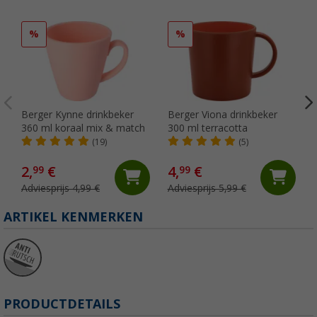
%
%
Berger Kynne drinkbeker
Berger Viona drinkbeker
360 ml koraal mix & match
300 ml terracotta
(19)
(5)
2,
€
4,
€
99
99
Adviesprijs 4,99 €
Adviesprijs 5,99 €
ARTIKEL KENMERKEN
PRODUCTDETAILS