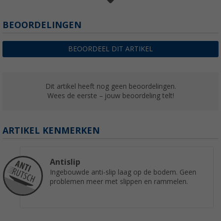
Silwy magnetische kunststof schalen CLAS
BEOORDELINGEN
(1)
€ 30,99
BEOORDEEL DIT ARTIKEL
Adviesprijs
€ 39,95
Dit artikel heeft nog geen beoordelingen.
Wees de eerste – jouw beoordeling telt!
ARTIKEL KENMERKEN
Antislip
Ingebouwde anti-slip laag op de bodem. Geen
problemen meer met slippen en rammelen.