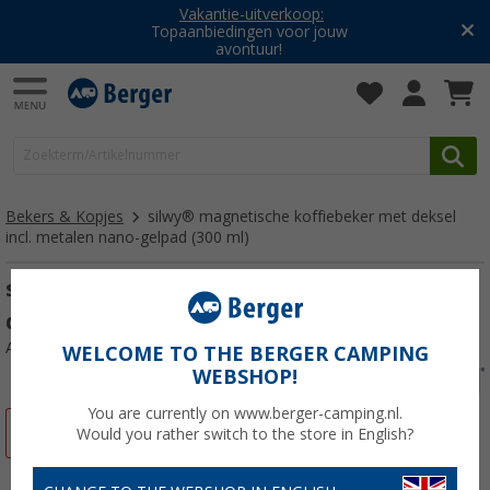
Vakantie-uitverkoop:
Topaanbiedingen voor jouw
avontuur!
Bekers & Kopjes
silwy® magnetische koffiebeker met deksel
incl. metalen nano-gelpad (300 ml)
silwy® magnetische koffiebeker met
deksel incl. metalen nano-gelpad (300 ml)
Artikelnr: 540801
WELCOME TO THE BERGER CAMPING
WEBSHOP!
You are currently on www.berger-camping.nl.
-7%
Would you rather switch to the store in English?