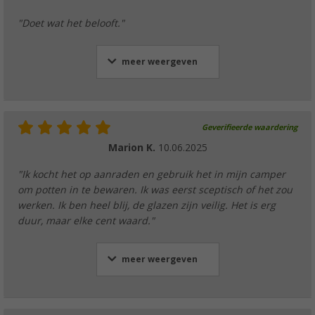
(3)
€ 45,99
"Doet wat het belooft."
Adviesprijs
€ 59,95
meer weergeven
Geverifieerde waardering
Marion K.
10.06.2025
"Ik kocht het op aanraden en gebruik het in mijn camper
om potten in te bewaren. Ik was eerst sceptisch of het zou
werken. Ik ben heel blij, de glazen zijn veilig. Het is erg
duur, maar elke cent waard."
meer weergeven