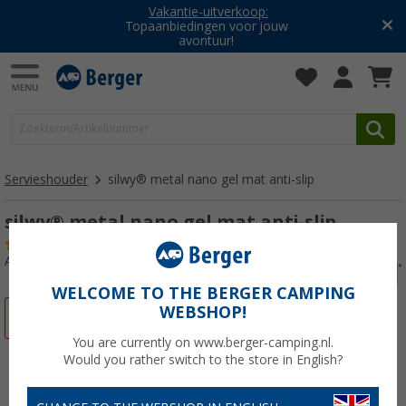
Vakantie-uitverkoop:
Topaanbiedingen voor jouw
avontuur!
Servieshouder
silwy® metal nano gel mat anti-slip
silwy® metal nano gel mat anti-slip
(6)
Artikelnr: 487210
WELCOME TO THE BERGER CAMPING
WEBSHOP!
-19%
You are currently on www.berger-camping.nl.
Would you rather switch to the store in English?