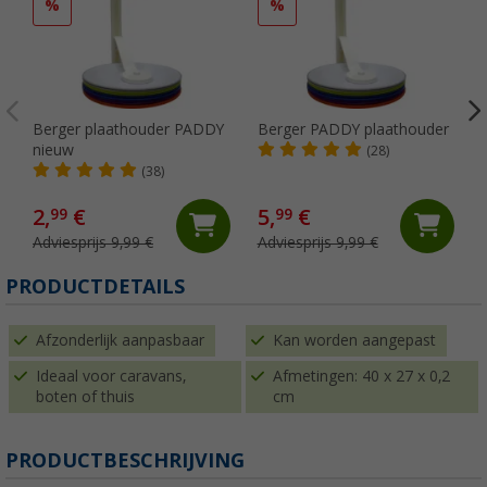
%
%
Berger plaathouder PADDY
Berger PADDY plaathouder
nieuw
(28)
(38)
2,
€
5,
€
99
99
Adviesprijs 9,99 €
Adviesprijs 9,99 €
PRODUCTDETAILS
Afzonderlijk aanpasbaar
Kan worden aangepast
Ideaal voor caravans,
Afmetingen: 40 x 27 x 0,2
boten of thuis
cm
PRODUCTBESCHRIJVING