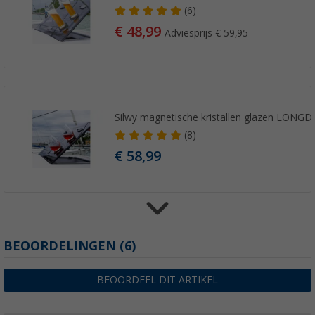
(6)
€ 48,99
Adviesprijs
€ 59,95
Silwy magnetische kristallen glazen LONG
(8)
€ 58,99
Silwy magnetische kristallen glazen Wijngla
BEOORDELINGEN
(6)
onderzetter 400 ml (set van 2)
(28)
BEOORDEEL DIT ARTIKEL
€ 48,99
Adviesprijs
€ 59,95