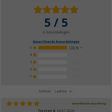
Silwy Tritan magnetische glazen met onderz
5 / 5
(250 ml)
(19)
6 Beoordelingen
€ 27,99
vanaf
Adviesprijs
€ 39,95
Geverifieerde beoordelingen
5
100 %
4
0 %
3
0 %
Silwy magnetisch kristalglas CHAMPAGNER
(2)
2
0 %
€ 53,99
1
0 %
Adviesprijs
€ 59,95
Laatste
Sorteer:
Geverifieerde waardering
Silwy magnetische kristallen glazen WHISKY
Torsten B.
06.07.2026