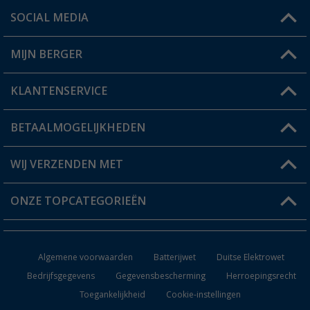
SOCIAL MEDIA
Een vraag?
MIJN BERGER
Winkel vinden
KLANTENSERVICE
Mijn account
Status bestelling
BETAALMOGELIJKHEDEN
FAQ & Contact
Berger voordeelkaart
Verzendinformatie
WIJ VERZENDEN MET
Verlanglijstje
Retourneren
ONZE TOPCATEGORIEËN
Catalogus
Camper en caravan accessoires
Dealer worden
Algemene voorwaarden
Batterijwet
Duitse Elektrowet
Keukenaccessoires
Bedrijfsgegevens
Gegevensbescherming
Herroepingsrecht
Toegankelijkheid
Cookie-instellingen
Campingmeubilair