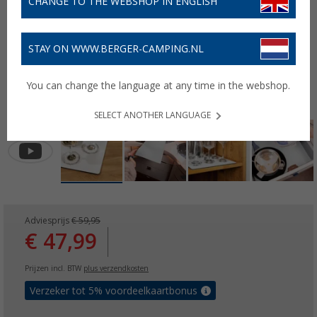
CHANGE TO THE WEBSHOP IN ENGLISH
STAY ON WWW.BERGER-CAMPING.NL
You can change the language at any time in the webshop.
SELECT ANOTHER LANGUAGE
Adviesprijs
€ 59,95
€ 47,99
Prijzen incl. BTW
plus verzendkosten
Verzeker tot 5% voordeelkaartbonus