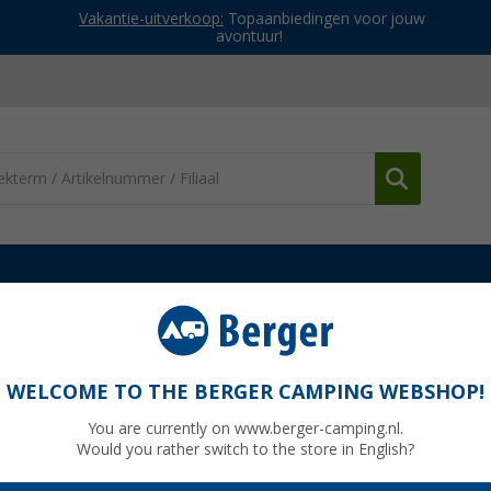
Vakantie-uitverkoop:
Topaanbiedingen voor jouw
avontuur!
Houders, vakken & praktische zaken
Silwy x Fidlock magnetisch v
WELCOME TO THE BERGER CAMPING WEBSHOP!
 bureau FLEX mobiele telefoonhouder voor
You are currently on www.berger-camping.nl.
Would you rather switch to the store in English?