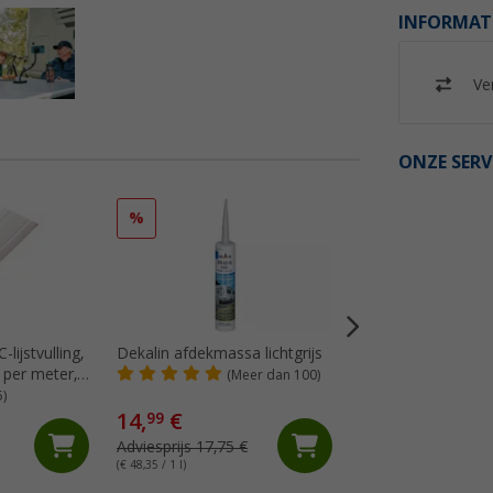
INFORMAT
Ver
ONZE SERV
%
%
lijstvulling,
Dekalin afdekmassa lichtgrijs
Berger chenille plu
 per meter,
(Meer dan 100)
(Me
5)
14,
€
99
24,
€
99
Adviesprijs 17,75 €
Adviesprijs 39,99 €
(€ 48,35 / 1 l)