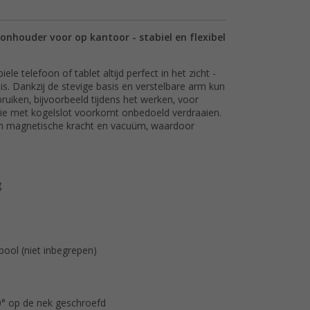
onhouder voor op kantoor - stabiel en flexibel
 telefoon of tablet altijd perfect in het zicht -
s. Dankzij de stevige basis en verstelbare arm kun
bruiken, bijvoorbeeld tijdens het werken, voor
tie met kogelslot voorkomt onbedoeld verdraaien.
an magnetische kracht en vacuüm, waardoor
g
pool (niet inbegrepen)
0° op de nek geschroefd