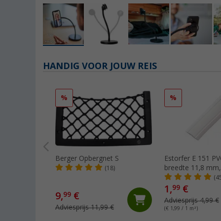
HANDIG VOOR JOUW REIS
%
%
Berger Opbergnet S
Estorfer E 151 PVC-
breedte 11,8 mm,
(18)
wit
(4
1,
€
99
9,
€
99
Adviesprijs 4,99 €
Adviesprijs 11,99 €
(€ 1,99 / 1 m²)