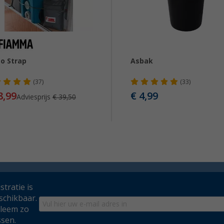
o Strap
Asbak
(37)
(33)
8,99
€ 4,99
Adviesprijs
€ 39,50
tratie is
schikbaar.
bleem zo
ssen.