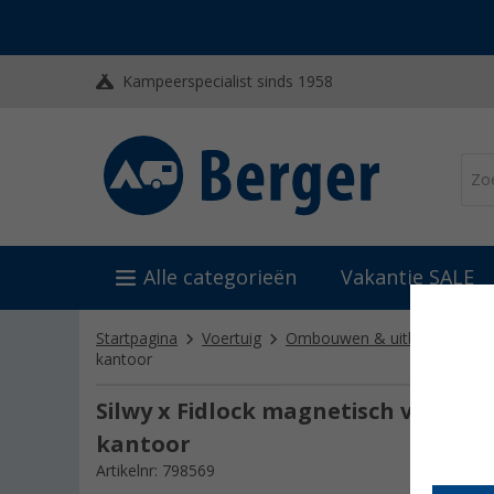
Kampeerspecialist sinds 1958
Alle categorieën
Vakantie SALE
Startpagina
Voertuig
Ombouwen & uitbouwen
kantoor
Silwy x Fidlock magnetisch vacuüm
kantoor
Artikelnr: 798569