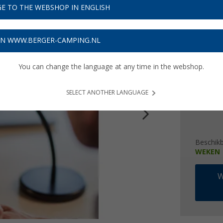
E TO THE WEBSHOP IN ENGLISH
Adviespri
€ 6
ON WWW.BERGER-CAMPING.NL
Prijzen inc
You can change the language at any time in the webshop.
Verzeke
SELECT ANOTHER LANGUAGE
Beschik
WEKEN
W