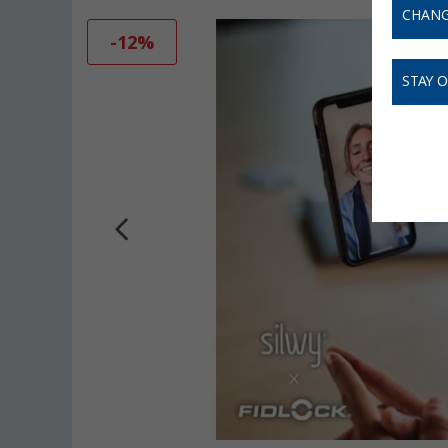
CHANG
-12%
STAY 