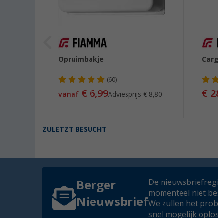
 voor
Opruimbakje
Carg
(60)
€ 6,99
€ 2
vanaf
Adviesprijs
€ 8,80
ZULETZT BESUCHT
De nieuwsbriefregis
Berger
momenteel niet be
Nieuwsbrief
We zullen het pro
snel mogelijk oplo