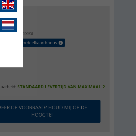
js
€ 79,95
9,99
l. BTW
gratis verzending
r tot 5% voordeelkaartbonus
baarheid:
STANDAARD LEVERTIJD VAN MAXIMAAL 2
EER OP VOORRAAD? HOUD MIJ OP DE
HOOGTE!