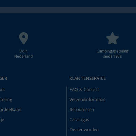
3x in
Campingspecialist
Nederland
sinds 1958
GER
KLANTENSERVICE
unt
FAQ & Contact
telling
Verzendinformatie
ordeelkaart
Retourneren
tje
Catalogus
Dealer worden