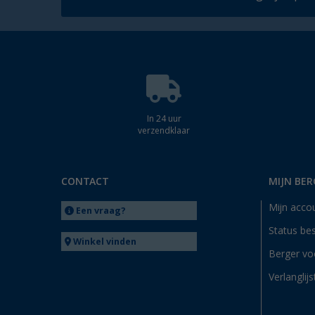
In 24 uur
verzendklaar
CONTACT
MIJN BER
Mijn acco
Een vraag?
Status bes
Winkel vinden
Berger vo
Verlanglijs