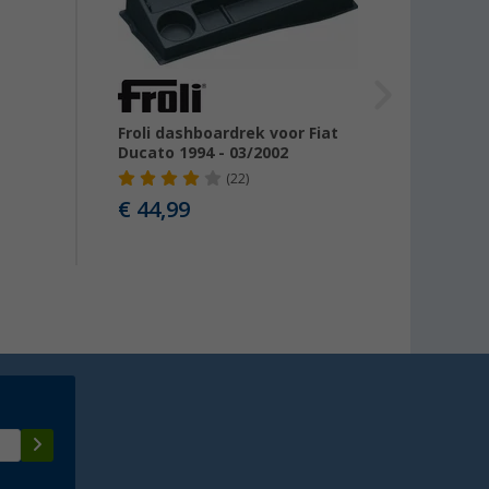
Froli dashboardrek voor Fiat
Berge
Ducato 1994 - 03/2002
(22)
€ 44,99
vanaf
Advies