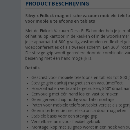
PRODUCTBESCHRIJVING
Silwy x Fidlock magnetische vacuüm mobiele telefo
voor mobiele telefoons en tablets
Met de Fidlock Vacuum Desk FLEX houder heb je je mobiele
of het nu op kantoor, in de keuken of in de woonkamer i
je je apparaat tot 800 g veilig vasthouden en flexibel ge
videoconferenties of als tweede scherm. Een 360° rota
De stevige grip wordt gecreëerd door de combinatie v
bediening met één hand mogelijk is.
Details:
Geschikt voor mobiele telefoons en tablets tot 800 
Stevige grip dankzij magnetisch en vacuümeffect
Horizontaal en verticaal te gebruiken, 360° draaibaar
Eenvoudig met één hand los en vast te maken
Geen gereedschap nodig voor tafelmontage
Patch voor mobiele telefoon/tablet vereist als tegen
Geen interferentie met elektronica door magneten
Stabiele basis voor een stevige grip
Verstelbare arm voor flexibel gebruik
Montage: kop met zuignap wordt in een hoek van 9