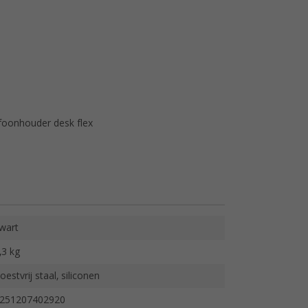
m
foonhouder desk flex
wart
,3 kg
oestvrij staal, siliconen
251207402920